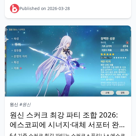
대 14,540~16,860 원석 수급이 가능해 천장(90회
=14,400 원석) 달성이 현실적이다. 소과금(공월 축복)
Published on 2026-03-28
은 75~80회를 안정적으
원신
#원신
원신 스커크 최강 파티 조합 2026:
에스코피에 시너지·대체 서포터 완벽
가이드
6.4 기준 스커크 최강 파티는 스커크 + 푸리나 + 에스코