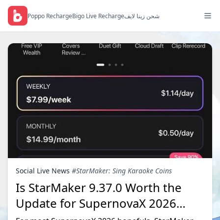
Poppo Recharge
Bigo Live Recharge
شحن زينا لايف
Social Live News
#StarMaker: Sing Karaoke Coins
Is StarMaker 9.37.0 Worth the
Update for SupernovaX 2026
Auditions?