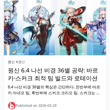
원신
#원신
원신 6.4 나선 비경 36별 공략: 바르
카·스커크 최적 팀 빌드와 로테이션
6.4 나선 비경 36별의 핵심은 간단하다. 전반부에 바르
카 아네모 팀, 후반부에 스커크 크리오 팀. 스커크는 에
스코피에의 55% 저항 감소와 푸리나 조합으로 후반 크
리오 NA 버프를 완벽히 활용하고, 바르카는 카즈하·베
Published on 2026-03-29