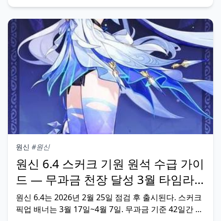
넷·향릉과 함께 전반부 바람 원소 버프를 극대화한
원신
#원신
원신 6.4 스커크 기원 원석 수급 가이
드 — 무과금 천장 달성 3월 타임라
인
원신 6.4는 2026년 2월 25일 점검 후 출시된다. 스커크
픽업 배너는 3월 17일~4월 7일. 무과금 기준 42일간 최