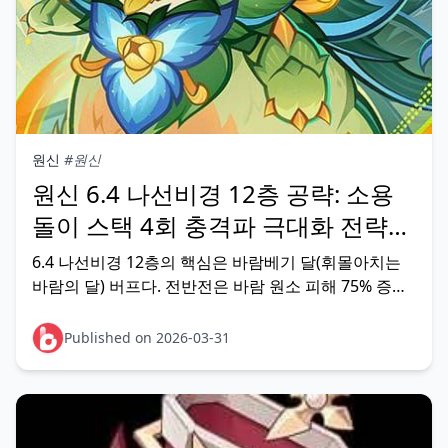
원신
#원신
원신 6.4 나선비경 12층 공략: 소용
돌이 스택 4회 충격파 극대화 전략
(2026)
6.4 나선비경 12층의 핵심은 바람베기 달(휘몰아치는
바람의 달) 버프다. 전반전은 바람 원소 피해 75% 증가
를 활용한 아네모 팀, 후반전은 일반 공격 얼음 원소 피
해 75% 증가를 극대화하는 크리오 팀으로 분리 배치하
Published on 2026-03-31
는 것이 정석이다. 이 구조만 이해하면 C0 기