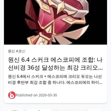
원신
#원신
원신 6.4 스커크 에스코피에 조합: 나
선비경 36성 달성하는 최강 크리오
듀오
원신 6.4에서 스커크 + 에스코피에 크리오 듀오는 나선
비경 후반부 최강 조합 중 하나다. 에스코피에의 하이드
로/크리오 내성 55% 감소 없이는 스커크 딜이 절반 이
하로 떨어진다 — 두 캐릭터는 사실상 세트다. C0 스커
Published on 2026-03-30
크 + C0 에스코피에 + 푸리나 + 시트랄리로