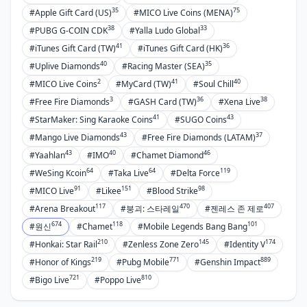
35
75
#Apple Gift Card (US)
#MICO Live Coins (MENA)
38
33
#PUBG G-COIN CDK
#Yalla Ludo Global
41
36
#iTunes Gift Card (TW)
#iTunes Gift Card (HK)
40
35
#Uplive Diamonds
#Racing Master (SEA)
2
41
40
#MICO Live Coins
#MyCard (TW)
#Soul Chill
3
36
38
#Free Fire Diamonds
#GASH Card (TW)
#Xena Live
41
43
#StarMaker: Sing Karaoke Coins
#SUGO Coins
43
37
#Mango Live Diamonds
#Free Fire Diamonds (LATAM)
43
40
46
#Yaahlan
#IMO
#Chamet Diamond
64
64
119
#WeSing Kcoin
#Taka Live
#Delta Force
91
151
98
#MICO Live
#Likee
#Blood Strike
117
470
407
#Arena Breakout
#붕괴: 스타레일
#젠레스 존 제로
674
118
101
#원신
#Chamet
#Mobile Legends Bang Bang
210
145
174
#Honkai: Star Rail
#Zenless Zone Zero
#Identity V
219
771
889
#Honor of Kings
#Pubg Mobile
#Genshin Impact
721
810
#Bigo Live
#Poppo Live