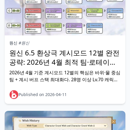
원신
#원신
원신 6.5 환상극 계시모드 12별 완전
공략: 2026년 4월 최적 팀·로테이션
가이드
2026년 4월 기준 계시모드 12별의 핵심은 바위·물 중심
팀 + 계시 버프 스택 최대화다. 28명 이상 Lv.70 캐릭터
를 투입해 버프를 풀로 쌓고, 이토+고로 또는 카치나
+종려 조합을 메인으로 삼으면 무과금도 클리어 가능
Published on 2026-04-11
하다. 보상은 원석 1000개 이상 + 축성