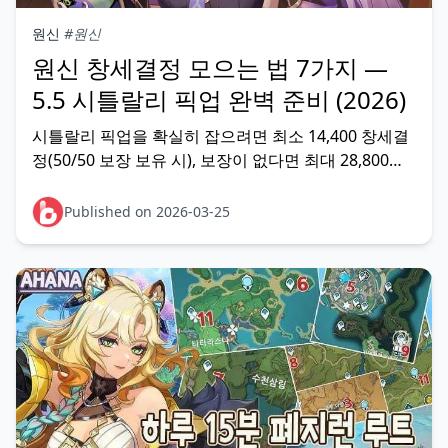
원신
#원신
원신 창세결정 모으는 법 7가지 —
5.5 시틀랄리 픽업 완벽 준비 (2026)
시틀랄리 픽업을 확실히 잡으려면 최소 14,400 창세결
정(50/50 보장 보유 시), 보장이 없다면 최대 28,800이
필요하다. 5.5 버전(2026년 3월 26일 출시) 한 패치에서
무과금 기준 약 11,930개 이상 확보 가능하다. 일일 의
Published on 2026-03-25
뢰·나선 비경·이벤트·