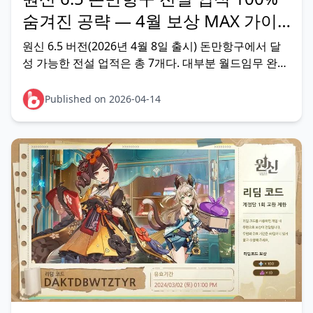
숨겨진 공략 — 4월 보상 MAX 가이
드
원신 6.5 버전(2026년 4월 8일 출시) 돈만항구에서 달
성 가능한 전설 업적은 총 7개다. 대부분 월드임무 완료
가 선행 조건이고, 순서를 무시하면 트리거 자체가 안
뜬다. 이 가이드는 각 업적의 숨겨진 조건, 권장 달성 순
Published on 2026-04-14
서, 실패 시 재시도법까지 커뮤니티 검증