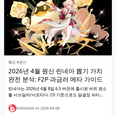
원신
#원신
2026년 4월 원신 린네아 뽑기 가치
완전 분석: F2P·과금러 메타 가이드
린네아는 2026년 4월 8일 6.5 버전에 출시된 바위 원소
활 서브딜러/서포터다. C0 기준으로도 달결정 파티
DPS를 약 20% 끌어올리며, 심연 12층과 환상극장 모두
상위 티어. 달결정 파티나 지오 메인딜을 보유했다면 뽑
Published on 2026-04-08
기 우선순위 최상위다. 린네아 기본 스펙