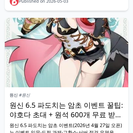
이를 달성할 수 있습니다. 초보자도 이 가이드를 따라
Published on 2026-05-03
성공할 가능성이 높습니다. 지난 5.x 패
원신
#원신
원신 6.5 파도치는 암초 이벤트 꿀팁:
야호다 초대 + 원석 600개 무료 받기
완전 공략 (2026.4)
원신 6.5 파도치는 암초 이벤트(2026년 4월 27일 오픈)
는 이벤트 임무·도전 과제·교환소·서버 점검 우편을 모