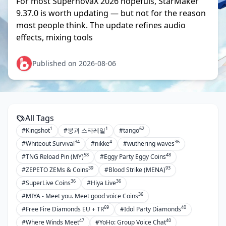
For most SupernovaX 2026 hopefuls, StarMaker
9.37.0 is worth updating — but not for the reason
most people think. The update refines audio
effects, mixing tools
Published on 2026-08-06
All Tags
1
1
62
#Kingshot
#붕괴 스타레일
#tango
34
4
36
#Whiteout Survival
#nikke
#wuthering waves
58
48
#TNG Reload Pin (MY)
#Eggy Party Eggy Coins
39
93
#ZEPETO ZEMs & Coins
#Blood Strike (MENA)
36
36
#SuperLive Coins
#Hiya Live
36
#MIYA - Meet you. Meet good voice Coins
69
40
#Free Fire Diamonds EU + TR
#Idol Party Diamonds
47
40
#Where Winds Meet
#YoHo: Group Voice Chat