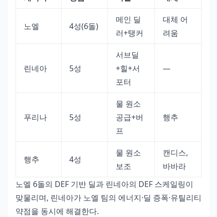
메인 딜
대체 어
노엘
4성(6돌)
러+탱커
려움
서브딜
린네아
5성
+힐+서
—
포터
물 원소
푸리나
5성
공급+버
행추
프
물 원소
캔디스,
행추
4성
보조
바바라
노엘 6돌의 DEF 기반 딜과 린네아의 DEF 스케일링이
맞물리며, 린네아가 노엘 팀의 에너지·딜 증폭·유틸리티
약점을 동시에 해결한다.