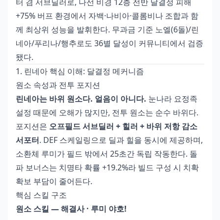
터 겸 서브딜러로, 나선 비경 12층 전반 달결정 피해
+75% 버프 환경에서 자백·나비아·콜롬비나 조합과 함
께 최상위 성능을 발휘한다. 무과금 기준 노엘(6돌)/린
네아/푸리나/행추로도 36별 달성이 커뮤니티에서 검증
됐다.
1. 린네아 핵심 이해: 달결정 메커니즘
원소 속성과 전투 포지션
린네아는 바위 원소다. 얼음이 아니다.
눈나라 요정족
설정 때문에 오해가 많지만, 전투 원소는 순수 바위다.
포지션은
오프필드 서브딜러 + 힐러 + 바위 저항 감소
서포터
. DEF 스케일링으로 딜과 힐을 동시에 제공하며,
소환체 루미가 필드 밖에서 25초간 독립 작동한다. 돌
파 보너스는 치명타 확률 +19.2%라 빌드 구성 시 치확
확보 부담이 줄어든다.
핵심 스킬 구조
원소 스킬 — 해결사 · 루미 야호!