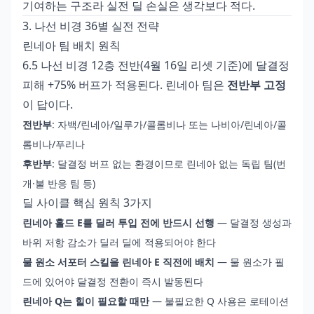
기여하는 구조라 실전 딜 손실은 생각보다 적다.
3. 나선 비경 36별 실전 전략
린네아 팀 배치 원칙
6.5 나선 비경 12층 전반(4월 16일 리셋 기준)에 달결정
피해 +75% 버프가 적용된다. 린네아 팀은
전반부 고정
이 답이다.
전반부
: 자백/린네아/일루가/콜롬비나 또는 나비아/린네아/콜
롬비나/푸리나
후반부
: 달결정 버프 없는 환경이므로 린네아 없는 독립 팀(번
개·불 반응 팀 등)
딜 사이클 핵심 원칙 3가지
린네아 홀드 E를 딜러 투입 전에 반드시 선행
— 달결정 생성과
바위 저항 감소가 딜러 딜에 적용되어야 한다
물 원소 서포터 스킬을 린네아 E 직전에 배치
— 물 원소가 필
드에 있어야 달결정 전환이 즉시 발동된다
린네아 Q는 힐이 필요할 때만
— 불필요한 Q 사용은 로테이션