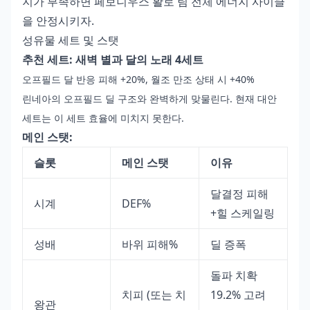
지가 부족하면 페보니우스 활로 팀 전체 에너지 사이클
을 안정시키자.
성유물 세트 및 스탯
추천 세트: 새벽 별과 달의 노래 4세트
오프필드 달 반응 피해 +20%, 월조 만조 상태 시 +40%
린네아의 오프필드 딜 구조와 완벽하게 맞물린다. 현재 대안
세트는 이 세트 효율에 미치지 못한다.
메인 스탯:
슬롯
메인 스탯
이유
달결정 피해
시계
DEF%
+힐 스케일링
성배
바위 피해%
딜 증폭
돌파 치확
치피 (또는 치
19.2% 고려
왕관