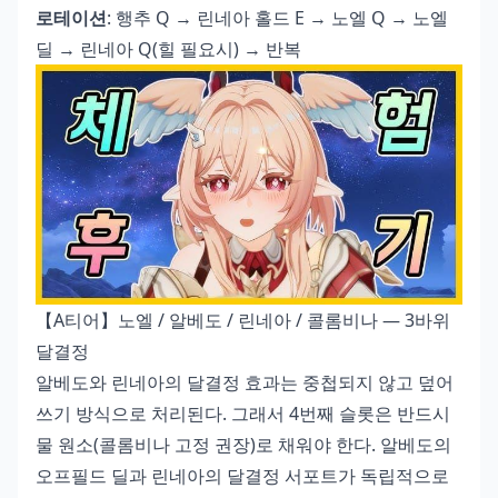
로테이션
: 행추 Q → 린네아 홀드 E → 노엘 Q → 노엘
딜 → 린네아 Q(힐 필요시) → 반복
【A티어】노엘 / 알베도 / 린네아 / 콜롬비나 — 3바위
달결정
알베도와 린네아의 달결정 효과는 중첩되지 않고 덮어
쓰기 방식으로 처리된다. 그래서 4번째 슬롯은 반드시
물 원소(콜롬비나 고정 권장)로 채워야 한다. 알베도의
오프필드 딜과 린네아의 달결정 서포트가 독립적으로