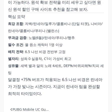
이 가능하다. 원석 확보 전략을 미리 세우고 싶다면
원
신 원석 할인 구매 사이트 추천
을 참고해 보자.
핵심 요약
최강 조합
: 자백/린네아/일루가/콜롬비나 (단일 타겟), 나비아/
린네아/콜롬비나/푸리나 (밸런스)
무과금 검증
: 노엘(6돌)/린네아/푸리나/행추
필수 조건
: 물 원소 캐릭터 1명 이상
배치 전략
: 6.5 나선 비경 전반부 고정
별자리
: 성좌 0 실용적, C1이 가성비 최고
성유물
: 새벽 별과 달의 노래 4세트, DEF%/바위피해%/치피 세
팅
달결정 +75% 버프가 적용되는 6.5 나선 비경은 린네아
가 가장 빛나는 시즌이다. 지금이 린네아 팀을 완성할
최적의 타이밍이다.
PUBG Mobile UC Gu...