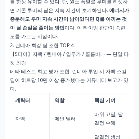
를 항상 유지할 수 있다. 단, 원소 폭발로 루미를 리셋하
면 기존 루미의 남은 지속 시간이 초기화된다.
에너지가
충분해도 루미 지속 시간이 남아있다면 Q를 아끼는 것
이 딜 손실을 줄이는 방법
이다. 이 타이밍 판단이 숙련
도를 가르는 지점이다.
2. 린네아 최강 팀 조합 TOP 4
【S티어】자백 / 린네아 / 일루가 / 콜롬비나 — 단일 타
겟 최강
베타 테스트 최고 평가 조합. 린네아 투입 시 자백 스킬
딜이 히트당 10만 이상 증가했다는 커뮤니티 보고가 있
다.
캐릭터
역할
핵심 기여
바위 고딜, 달
자백
메인 딜러
결정 수혜
달결정 생성,