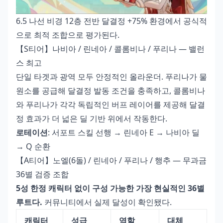
6.5 나선 비경 12층 전반 달결정 +75% 환경에서 공식적
으로 최적 조합으로 평가된다.
【S티어】나비아 / 린네아 / 콜롬비나 / 푸리나 — 밸런
스 최고
단일 타겟과 광역 모두 안정적인 올라운더. 푸리나가 물
원소를 공급해 달결정 발동 조건을 충족하고, 콜롬비나
와 푸리나가 각각 독립적인 버프 레이어를 제공해 달결
정 효과가 더 넓은 딜 기반 위에서 작동한다.
로테이션
: 서포트 스킬 선행 → 린네아 E → 나비아 딜
→ Q 순환
【A티어】노엘(6돌) / 린네아 / 푸리나 / 행추 — 무과금
36별 검증 조합
5성 한정 캐릭터 없이 구성 가능한 가장 현실적인 36별
루트다.
커뮤니티에서 실제 달성이 확인됐다.
캐릭터
성급
역할
대체