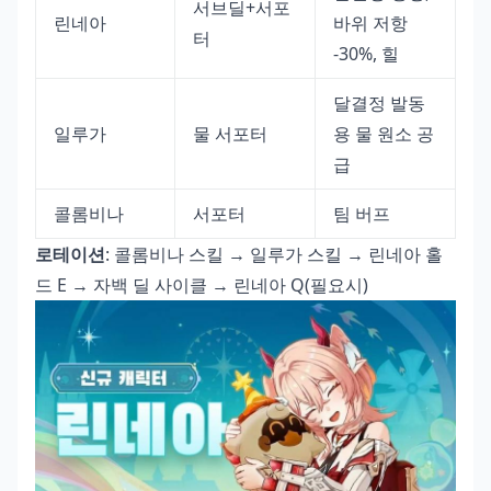
서브딜+서포
린네아
바위 저항
터
-30%, 힐
달결정 발동
일루가
물 서포터
용 물 원소 공
급
콜롬비나
서포터
팀 버프
로테이션
: 콜롬비나 스킬 → 일루가 스킬 → 린네아 홀
드 E → 자백 딜 사이클 → 린네아 Q(필요시)