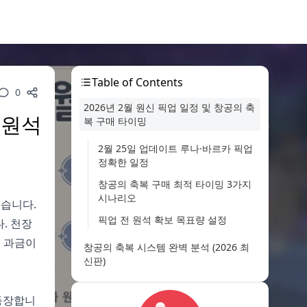
Table of Contents
0
2026년 2월 원신 픽업 일정 및 창공의 축
 원석
복 구매 타이밍
2월 25일 업데이트 루나·바르카 픽업
정확한 일정
창공의 축복 구매 최적 타이밍 3가지
시나리오
했습니다.
픽업 전 원석 확보 목표량 설정
. 천장
인 과금이
창공의 축복 시스템 완벽 분석 (2026 최
신판)
창공의 축복 기본 메커니즘 및 보상
 등장합니
구조