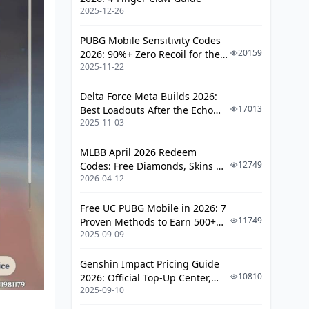
2025-12-26
가격 대비 원석 획득량 수치 비교
30일 기준 창공의 축복 총 효율 분석
PUBG Mobile Sensitivity Codes
20159
2026: 90%+ Zero Recoil for the
과금 유형별 추천 충전 방식
2025-11-22
V4.4 M416 & AUG Meta
장기 투자 관점에서의 창공의 축복 가
치
Delta Force Meta Builds 2026:
17013
Best Loadouts After the Echo
바르카 캐릭터 메타 분석 및 투자 우선순
2025-11-03
Season Update
위 판단
MLBB April 2026 Redeem
바르카 스킬 세트 및 원소 특성 분석
12749
Codes: Free Diamonds, Skins &
2026-04-12
Starlight Rewards
바르카 vs 기존 동일 포지션 캐릭터
비교
Free UC PUBG Mobile in 2026: 7
바르카 확보 시 팀 조합 변화 시뮬레
11749
Proven Methods to Earn 500+
이션
2025-09-09
UC (V4.3 & RPA18 Updates)
픽업 스킵 vs 확보 의사결정 체크리스
Genshin Impact Pricing Guide
트
10810
2026: Official Top-Up Center,
2025-09-10
Platform Differences, and
BitTopup 활용 창공의 축복 할인 구매 완
Smarter Spending