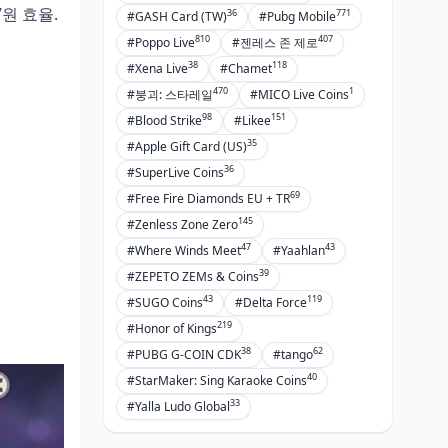
있는 원석은 얼마나 되나요?
7원 효율.
36
771
#GASH Card (TW)
#Pubg Mobile
픽업 기원 천장은 다음 픽업까지 유지
810
407
#Poppo Live
#젠레스 존 제로
되나요?
38
118
#Xena Live
#Chamet
470
1
#붕괴: 스타레일
#MICO Live Coins
98
151
#Blood Strike
#Likee
35
#Apple Gift Card (US)
36
#SuperLive Coins
69
#Free Fire Diamonds EU + TR
145
#Zenless Zone Zero
47
43
#Where Winds Meet
#Yaahlan
39
#ZEPETO ZEMs & Coins
43
119
#SUGO Coins
#Delta Force
219
#Honor of Kings
38
62
#PUBG G-COIN CDK
#tango
40
#StarMaker: Sing Karaoke Coins
33
#Yalla Ludo Global