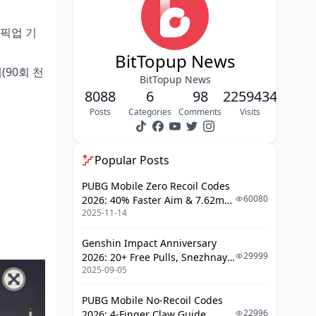
구매 후 원석 지급 일정 및 수령 방법
 픽업 기
창공의 축복 중복 구매 가능 여부 및
누적 효과
BitTopup News
(90회 천
유효기간 관리 및 갱신 전략
BitTopup News
8088
6
98
2259434
루나·바르카 천장 돌파 필요 원석 정밀 계
Posts
Categories
Comments
Visits
산
원신 픽업 기원 천장 시스템 상세 설
Popular Posts
명
5성 캐릭터 1회 확보 최소/최대 원석
PUBG Mobile Zero Recoil Codes
소모량
60080
2026: 40% Faster Aim & 7.62mm
2025-11-14
Weapon Adjustments
기존 천장 카운트 확인 및 활용 방법
Genshin Impact Anniversary
두 캐릭터 동시 확보 시 필요 원석 총
29999
2026: 20+ Free Pulls, Snezhnaya
량
2025-09-05
Roadmap & Complete Guide
Guide
창공의 축복 vs 일반 원석 충전 가성비 실
전 비교
PUBG Mobile No-Recoil Codes
22996
2026: 4-Finger Claw Guide