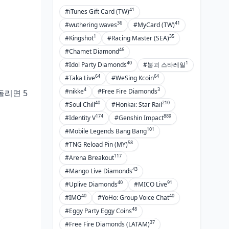
픽업 실패 대비 원석 손실 최소화 전략
41
#iTunes Gift Card (TW)
천장 카운트 관리 및 다음 픽업 계획
36
41
#wuthering waves
#MyCard (TW)
수립
1
35
#Kingshot
#Racing Master (SEA)
원석 부족 시 긴급 충전 vs 픽업 포기
46
#Chamet Diamond
판단 기준
40
1
#Idol Party Diamonds
#붕괴 스타레일
장기 픽업 로드맵 작성 방법론
64
64
#Taka Live
#WeSing Kcoin
4
3
#nikke
#Free Fire Diamonds
돌리면 5
2026년 2월 원신 과금 전략 FAQ
40
210
#Soul Chill
#Honkai: Star Rail
창공의 축복은 픽업 며칠 전에 구매하
174
889
#Identity V
#Genshin Impact
는 것이 가장 효율적인가요?
101
#Mobile Legends Bang Bang
창공의 축복을 중복으로 구매하면 효
58
#TNG Reload Pin (MY)
과가 누적되나요?
117
#Arena Breakout
원신 천장 시스템에서 5성 캐릭터 확
43
#Mango Live Diamonds
보에 필요한 최소 원석은?
40
91
#Uplive Diamonds
#MICO Live
창공의 축복 vs 일반 원석 충전, 가성
40
40
#IMO
#YoHo: Group Voice Chat
비 차이는 얼마나 되나요?
48
#Eggy Party Eggy Coins
무과금 유저가 2월 25일까지 모을 수
37
#Free Fire Diamonds (LATAM)