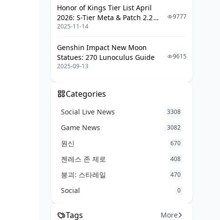
벽 가이드
Honor of Kings Tier List April
9777
2026: S-Tier Meta & Patch 2.2
BitTopup 플랫폼 특징 및 안전성 검
2025-11-14
Changes
증
창공의 축복 구매 단계별 상세 프로세
Genshin Impact New Moon
스
9615
Statues: 270 Lunoculus Guide
2025-09-13
BitTopup 할인 혜택 및 프로모션 활
용법
Categories
구매 후 원석 수령 확인 및 문제 해결
Social Live News
3308
픽업 전 원석 확보 데일리 루틴 최적화
Game News
3082
일일 임무 및 나선 비경 원석 파밍
원신
670
2월 업데이트 신규 콘텐츠 원석 획득
젠레스 존 제로
408
루트
붕괴: 스타레일
470
이벤트 보상 원석 효율적 수집 전략
Social
0
무과금 유저 2월 25일까지 원석 누적
시뮬레이션
Tags
More