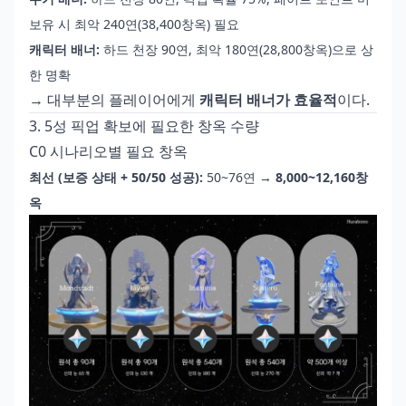
보유 시 최악 240연(38,400창옥) 필요
캐릭터 배너:
하드 천장 90연, 최악 180연(28,800창옥)으로 상
한 명확
→ 대부분의 플레이어에게
캐릭터 배너가 효율적
이다.
3. 5성 픽업 확보에 필요한 창옥 수량
C0 시나리오별 필요 창옥
최선 (보증 상태 + 50/50 성공):
50~76연 →
8,000~12,160창
옥