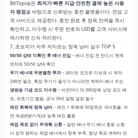
BitTopup은
최저가·빠른 지급·안전한 결제·높은 사용
자 평점
을 바탕으로 신뢰받는 충전 플랫폼이다. 전담 고
객 서비스도 제공한다. 충전 완료 후 창옥 잔액을 즉시
확인하고, 미수령 시 주문 번호와 UID를 고객 서비스에
제시하면 신속 처리된다.
7. 초보자가 자주 저지르는 창옥 낭비 실수 TOP 5
50/50 상태 미확인 후 배너 진입
– 배너 진입 전 반드시 현재
연차와 50/50 상태 확인
무기 배너에 무분별한 투자
– 패이트 포인트 미보유 시 최악
240연 필요. 특정 무기가 필수가 아니라면 캐릭터 배너 우선
생방송 기념 코드 미수령
– 버전마다 약 300창옥 상당 코드 배
포, 유효기간 짧음. 공식 SNS 알림 설정 필수
레진 회복에 창옥 낭비
– 레진 1 회복에 50창옥은 극비효율. 자
연 재생(8분/1개)과 농축 레진 활용
픽업 목표 없이 무계획 소환
– 일반 배너·무기 배너 충동 소환
시 정작 원하는 픽업 배너에서 창옥 부족. 항상 목표 캐릭터 먼