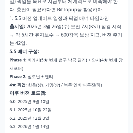
일) 픽업을 목표로 지금부터 체계적으로 비축해야 한
다. 충전이 필요하다면
BitTopup
을 활용하자.
1. 5.5 버전 업데이트 일정과 픽업 배너 타임라인
출시일:
2026년 3월 26일(수) 오전 7시(KST) 점검 시작
→ 약 6시간 유지보수 → 600창옥 보상 지급. 버전 주기
는 42일.
5.5 배너 구성:
Phase 1:
바레사(5★ 번개 법구 낙공 딜러) + 얀사(4★ 번개 창
서포터)
Phase 2:
실로닌 + 벤티
4★ 픽업:
한운(상), 가명(상) / 북두·연비·파루잔(하)
이후 버전 로드맵:
6.0: 2025년 9월 10일
6.1: 2025년 10월 22일
6.2: 2025년 12월 3일
6.3: 2026년 1월 14일