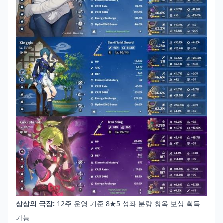
상상의 극장:
12주 운영 기준 8★5 성좌 분량 창옥 보상 획득
가능