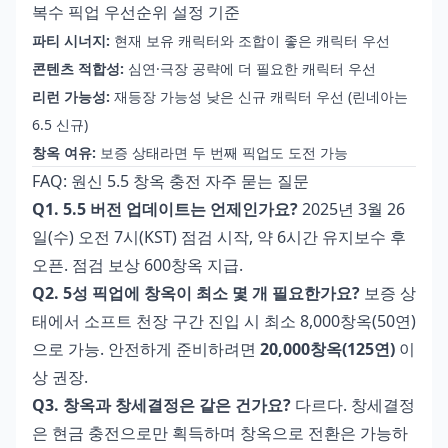
복수 픽업 우선순위 설정 기준
파티 시너지:
현재 보유 캐릭터와 조합이 좋은 캐릭터 우선
콘텐츠 적합성:
심연·극장 공략에 더 필요한 캐릭터 우선
리런 가능성:
재등장 가능성 낮은 신규 캐릭터 우선 (린네아는
6.5 신규)
창옥 여유:
보증 상태라면 두 번째 픽업도 도전 가능
FAQ: 원신 5.5 창옥 충전 자주 묻는 질문
Q1. 5.5 버전 업데이트는 언제인가요?
2025년 3월 26
일(수) 오전 7시(KST) 점검 시작, 약 6시간 유지보수 후
오픈. 점검 보상 600창옥 지급.
Q2. 5성 픽업에 창옥이 최소 몇 개 필요한가요?
보증 상
태에서 소프트 천장 구간 진입 시 최소 8,000창옥(50연)
으로 가능. 안전하게 준비하려면
20,000창옥(125연)
이
상 권장.
Q3. 창옥과 창세결정은 같은 건가요?
다르다. 창세결정
은 현금 충전으로만 획득하며 창옥으로 전환은 가능하