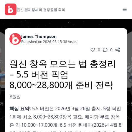
원신 결제
창세의 결정
공월 축복
James Thompson
Published on 2026-03-15
/
38 Visits
0
0
원신 창옥 모으는 법 총정리
– 5.5 버전 픽업
8,000~28,800개 준비 전략
#원신
핵심 요약:
5.5 버전은 2026년 3월 26일 출시. 5성 픽업
1회에 최소 8,000~28,800창옥 필요, 패치당 무료 창옥
은 약 10,000~17,000개. 6.5 버전 린네아(2026년 4월 8