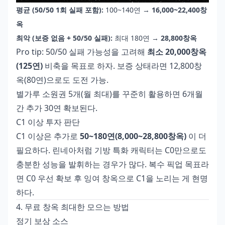
평균 (50/50 1회 실패 포함):
100~140연 →
16,000~22,400창
옥
최악 (보증 없음 + 50/50 실패):
최대 180연 →
28,800창옥
Pro tip: 50/50 실패 가능성을 고려해
최소 20,000창옥
(125연)
비축을 목표로 하자. 보증 상태라면 12,800창
옥(80연)으로도 도전 가능.
별가루 소원권 5개(월 최대)를 꾸준히 활용하면 6개월
간 추가 30연 확보된다.
C1 이상 투자 판단
C1 이상은 추가로
50~180연(8,000~28,800창옥)
이 더
필요하다. 린네아처럼 기방 특화 캐릭터는 C0만으로도
충분한 성능을 발휘하는 경우가 많다. 복수 픽업 목표라
면 C0 우선 확보 후 잉여 창옥으로 C1을 노리는 게 현명
하다.
4. 무료 창옥 최대한 모으는 방법
정기 보상 소스