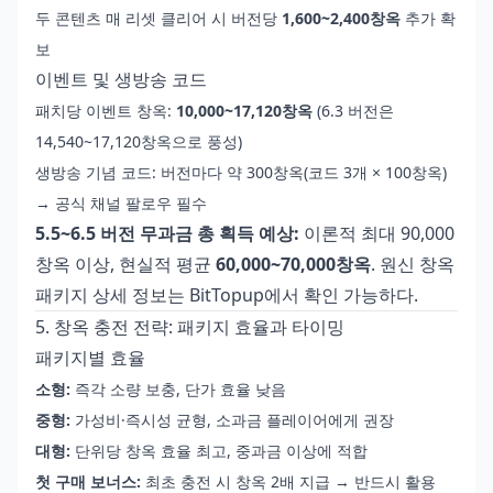
두 콘텐츠 매 리셋 클리어 시 버전당
1,600~2,400창옥
추가 확
보
이벤트 및 생방송 코드
패치당 이벤트 창옥:
10,000~17,120창옥
(6.3 버전은
14,540~17,120창옥으로 풍성)
생방송 기념 코드: 버전마다 약 300창옥(코드 3개 × 100창옥)
→ 공식 채널 팔로우 필수
5.5~6.5 버전 무과금 총 획득 예상:
이론적 최대 90,000
창옥 이상, 현실적 평균
60,000~70,000창옥
.
원신 창옥
패키지 상세 정보
는 BitTopup에서 확인 가능하다.
5. 창옥 충전 전략: 패키지 효율과 타이밍
패키지별 효율
소형:
즉각 소량 보충, 단가 효율 낮음
중형:
가성비·즉시성 균형, 소과금 플레이어에게 권장
대형:
단위당 창옥 효율 최고, 중과금 이상에 적합
첫 구매 보너스:
최초 충전 시 창옥 2배 지급 → 반드시 활용