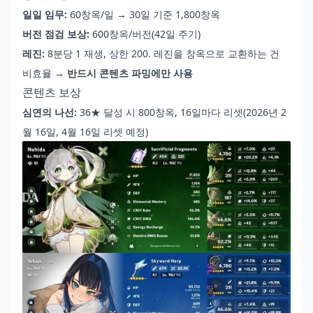
일일 임무:
60창옥/일 → 30일 기준 1,800창옥
버전 점검 보상:
600창옥/버전(42일 주기)
레진:
8분당 1 재생, 상한 200. 레진을 창옥으로 교환하는 건
비효율 →
반드시 콘텐츠 파밍에만 사용
콘텐츠 보상
심연의 나선:
36★ 달성 시 800창옥, 16일마다 리셋(2026년 2
월 16일, 4월 16일 리셋 예정)