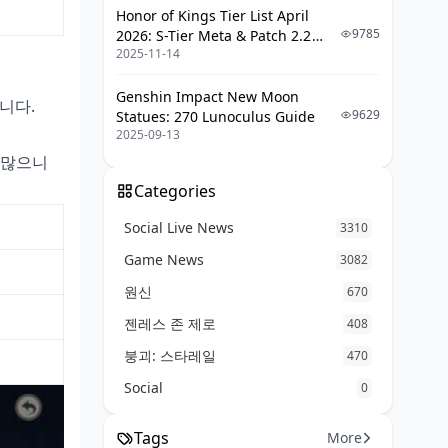
Honor of Kings Tier List April
9785
2026: S-Tier Meta & Patch 2.2
2025-11-14
Changes
Genshin Impact New Moon
니다.
9629
Statues: 270 Lunoculus Guide
2025-09-13
 많으니
Categories
Social Live News
3310
Game News
3082
원신
670
젠레스 존 제로
408
붕괴: 스타레일
470
Social
0
Tags
More