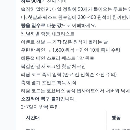
하루 90개
의 진짜 의미
솔직히 말하면, 매일 정확히 90개가 들어오는 루트는 
다. 첫날과 퀘스트 완료일에 200~400 원석이 한꺼번
량을 일수로 나눈 값
으로 이해하세요.
3. 날짜별 행동 체크리스트
이벤트 첫날 — 가장 많은 원석이 몰리는 날
우편함 확인 → 1,600 원석 + 인연 10개 즉시 수령
해등절 메인 스토리 퀘스트 1막 완료
복길만 걷자 로그인 첫날 체크인
리딤 코드 즉시 입력 (만료 전 선착순 소진 주의)
축제 열기 포인트 획득 시작
리딤 코드는 호요버스 공식 웹사이트에서 서버와 닉네
소진되어 복구 불가
입니다.
2~7일차 반복 루틴
시간대
행동