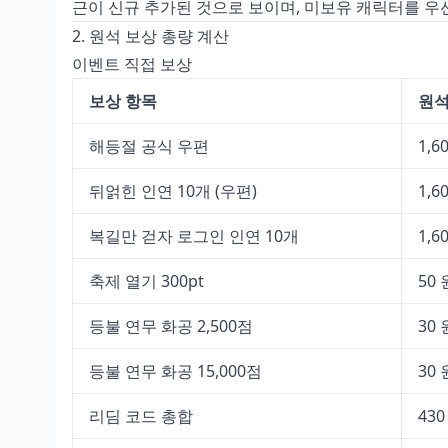
근이 신규 추가된 것으로 보이며, 미보유 캐릭터를 우
2. 원석 보상 총량 계산
이벤트 직접 보상
보상 항목
원석
해등절 공식 우편
1,6
뒤얽힌 인연 10개 (우편)
1,
복길만 걷자 로그인 인연 10개
1,
축제 열기 300pt
50
등불 연무 화공 2,500점
30
등불 연무 화공 15,000점
30
리딤 코드 총합
43