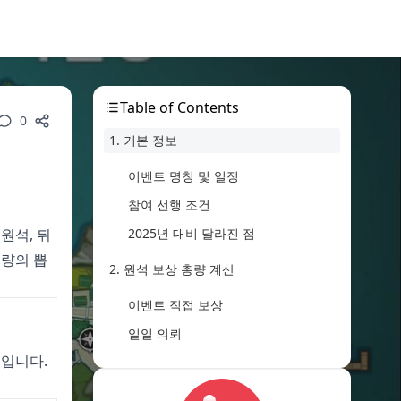
Table of Contents
0
1. 기본 정보
이벤트 명칭 및 일정
참여 선행 조건
원석, 뒤
2025년 대비 달라진 점
분량의 뽑
2. 원석 보상 총량 계산
이벤트 직접 보상
일일 의뢰
트입니다.
나선 비경
하루 90개의 진짜 의미