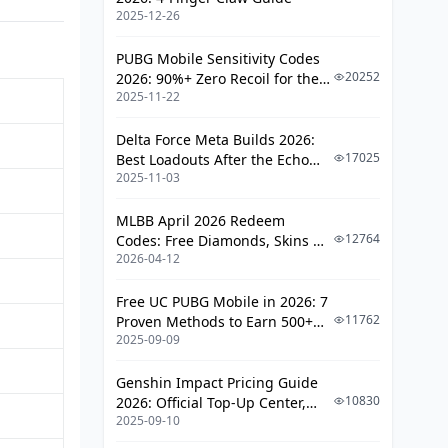
2025-12-26
6.4 버전 픽업 배너 (2/25~3/17)
무과금 뽑기 원칙
PUBG Mobile Sensitivity Codes
20252
2026: 90%+ Zero Recoil for the
천장 메커니즘
2025-11-22
V4.4 M416 & AUG Meta
이벤트 보상으로 뽑기 몇 회?
Delta Force Meta Builds 2026:
17025
Best Loadouts After the Echo
8. 타임라인 및 주의사항
2025-11-03
Season Update
전체 타임라인
MLBB April 2026 Redeem
초보자가 자주 하는 실수 3가지
12764
Codes: Free Diamonds, Skins &
2026-04-12
Starlight Rewards
다른 공략이 놓치는 팁
Free UC PUBG Mobile in 2026: 7
FAQ
11762
Proven Methods to Earn 500+
2025-09-09
UC (V4.3 & RPA18 Updates)
Genshin Impact Pricing Guide
10830
2026: Official Top-Up Center,
2025-09-10
Platform Differences, and
Smarter Spending