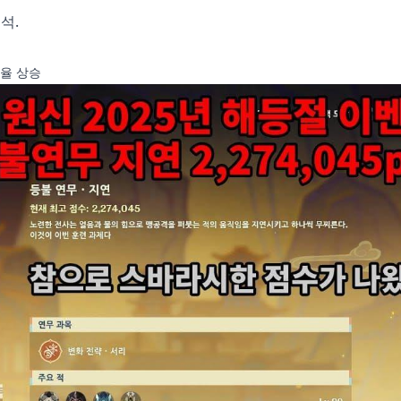
원석.
배율 상승