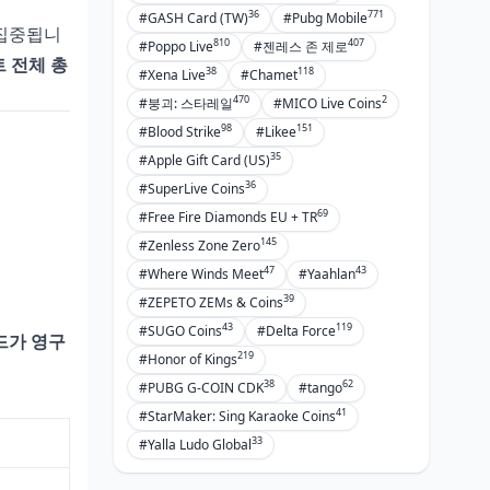
36
771
#GASH Card (TW)
#Pubg Mobile
 집중됩니
810
407
#Poppo Live
#젠레스 존 제로
트 전체 총
38
118
#Xena Live
#Chamet
470
2
#붕괴: 스타레일
#MICO Live Coins
98
151
#Blood Strike
#Likee
35
#Apple Gift Card (US)
36
#SuperLive Coins
69
#Free Fire Diamonds EU + TR
145
#Zenless Zone Zero
47
43
#Where Winds Meet
#Yaahlan
39
#ZEPETO ZEMs & Coins
43
119
#SUGO Coins
#Delta Force
드가 영구
219
#Honor of Kings
38
62
#PUBG G-COIN CDK
#tango
41
#StarMaker: Sing Karaoke Coins
33
#Yalla Ludo Global