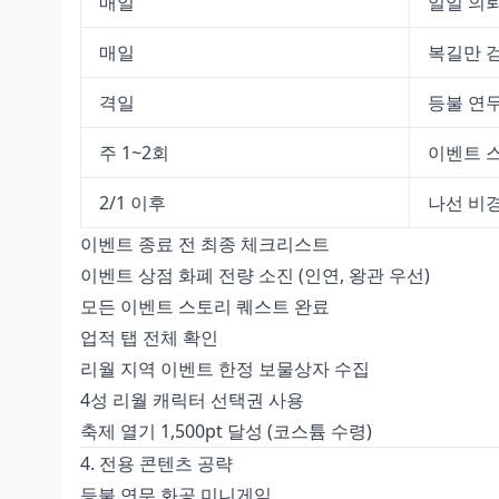
매일
일일 의뢰
매일
복길만 
격일
등불 연
주 1~2회
이벤트 
2/1 이후
나선 비
이벤트 종료 전 최종 체크리스트
이벤트 상점 화폐 전량 소진 (인연, 왕관 우선)
모든 이벤트 스토리 퀘스트 완료
업적 탭 전체 확인
리월 지역 이벤트 한정 보물상자 수집
4성 리월 캐릭터 선택권 사용
축제 열기 1,500pt 달성 (코스튬 수령)
4. 전용 콘텐츠 공략
등불 연무 화공 미니게임