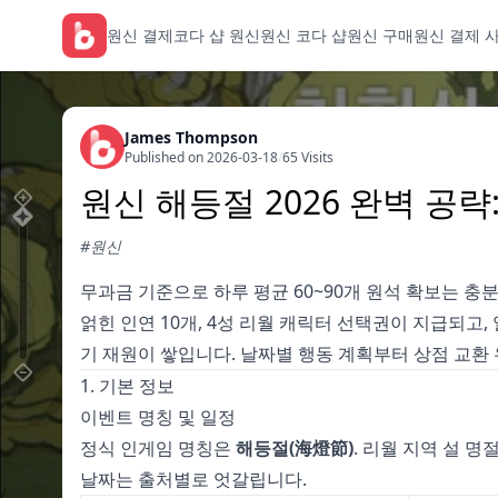
원신 결제
코다 샵 원신
원신 코다 샵
원신 구매
원신 결제 
James Thompson
Published on 2026-03-18
/
65 Visits
원신 해등절 2026 완벽 공략
#원신
무과금 기준으로 하루 평균 60~90개 원석 확보는 충분
얽힌 인연 10개, 4성 리월 캐릭터 선택권이 지급되고
기 재원이 쌓입니다. 날짜별 행동 계획부터 상점 교환
1. 기본 정보
이벤트 명칭 및 일정
정식 인게임 명칭은
해등절(海燈節)
. 리월 지역 설 
날짜는 출처별로 엇갈립니다.