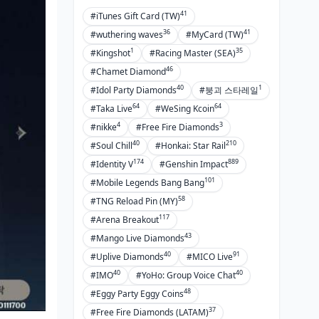
41
#iTunes Gift Card (TW)
36
41
#wuthering waves
#MyCard (TW)
1
35
#Kingshot
#Racing Master (SEA)
46
#Chamet Diamond
40
1
#Idol Party Diamonds
#붕괴 스타레일
64
64
#Taka Live
#WeSing Kcoin
4
3
#nikke
#Free Fire Diamonds
40
210
#Soul Chill
#Honkai: Star Rail
174
889
#Identity V
#Genshin Impact
101
#Mobile Legends Bang Bang
58
#TNG Reload Pin (MY)
117
#Arena Breakout
43
#Mango Live Diamonds
40
91
#Uplive Diamonds
#MICO Live
40
40
#IMO
#YoHo: Group Voice Chat
48
#Eggy Party Eggy Coins
37
#Free Fire Diamonds (LATAM)