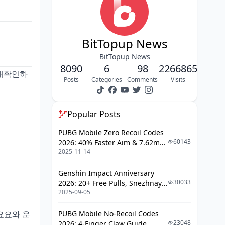
3. 날짜별 행동 체크리스트
이벤트 첫날 — 가장 많은 원석이 몰
BitTopup News
리는 날
BitTopup News
2~7일차 반복 루틴
8090
6
98
2266865
 재확인하
이벤트 종료 전 최종 체크리스트
Posts
Categories
Comments
Visits
4. 전용 콘텐츠 공략
Popular Posts
등불 연무 화공 미니게임
PUBG Mobile Zero Recoil Codes
이벤트 스토리 퀘스트
60143
2026: 40% Faster Aim & 7.62mm
이벤트 한정 보물상자
2025-11-14
Weapon Adjustments
지맥의 범람 (2/16~2/23)
Genshin Impact Anniversary
30033
2026: 20+ Free Pulls, Snezhnaya
5. 이벤트 상점 교환 우선순위
2025-09-05
Roadmap & Complete Guide
6. 업적 완전 달성
Guide
 요요와 운
PUBG Mobile No-Recoil Codes
7. 픽업 배너 및 뽑기 전략
23048
2026: 4-Finger Claw Guide