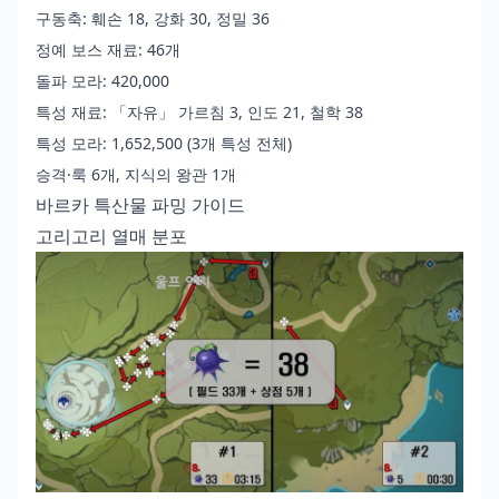
구동축: 훼손 18, 강화 30, 정밀 36
정예 보스 재료: 46개
돌파 모라: 420,000
특성 재료: 「자유」 가르침 3, 인도 21, 철학 38
특성 모라: 1,652,500 (3개 특성 전체)
승격·룩 6개, 지식의 왕관 1개
바르카 특산물 파밍 가이드
고리고리 열매 분포