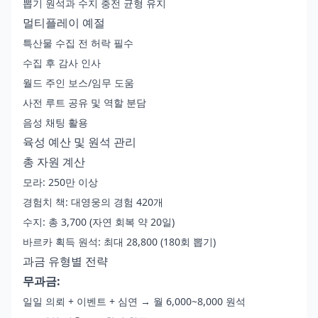
뽑기 원석과 수지 충전 균형 유지
멀티플레이 예절
특산물 수집 전 허락 필수
수집 후 감사 인사
월드 주인 보스/임무 도움
사전 루트 공유 및 역할 분담
음성 채팅 활용
육성 예산 및 원석 관리
총 자원 계산
모라: 250만 이상
경험치 책: 대영웅의 경험 420개
수지: 총 3,700 (자연 회복 약 20일)
바르카 획득 원석: 최대 28,800 (180회 뽑기)
과금 유형별 전략
무과금:
일일 의뢰 + 이벤트 + 심연 → 월 6,000~8,000 원석