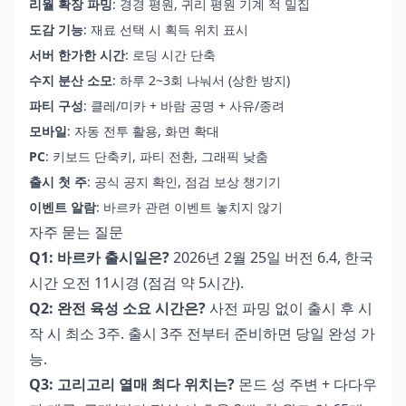
리월 확장 파밍
: 경경 평원, 귀리 평원 기계 적 밀집
도감 기능
: 재료 선택 시 획득 위치 표시
서버 한가한 시간
: 로딩 시간 단축
수지 분산 소모
: 하루 2~3회 나눠서 (상한 방지)
파티 구성
: 클레/미카 + 바람 공명 + 사유/종려
모바일
: 자동 전투 활용, 화면 확대
PC
: 키보드 단축키, 파티 전환, 그래픽 낮춤
출시 첫 주
: 공식 공지 확인, 점검 보상 챙기기
이벤트 알람
: 바르카 관련 이벤트 놓치지 않기
자주 묻는 질문
Q1: 바르카 출시일은?
2026년 2월 25일 버전 6.4, 한국
시간 오전 11시경 (점검 약 5시간).
Q2: 완전 육성 소요 시간은?
사전 파밍 없이 출시 후 시
작 시 최소 3주. 출시 3주 전부터 준비하면 당일 완성 가
능.
Q3: 고리고리 열매 최다 위치는?
몬드 성 주변 + 다다우