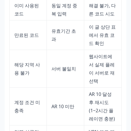
이미 사용된
동일 계정 중
해결 불가, 다
코드
복 입력
른 코드 시도
이 글 상단 표
유효기간 초
만료된 코드
에서 유효 코
과
드 확인
웹사이트에
해당 지역 사
서 실제 플레
서버 불일치
용 불가
이 서버로 재
선택
AR 10 달성
계정 조건 미
후 재시도
AR 10 미만
충족
(1~2시간 플
레이면 충분)