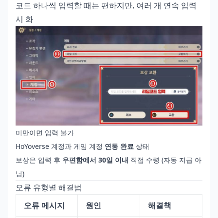
코드 하나씩 입력할 때는 편하지만, 여러 개 연속 입력
시 화
미만이면 입력 불가
HoYoverse 계정과 게임 계정
연동 완료
상태
보상은 입력 후
우편함에서 30일 이내
직접 수령 (자동 지급 아
님)
오류 유형별 해결법
오류 메시지
원인
해결책