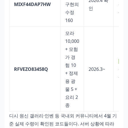
2026.4 확
MIXF44DAP7HW
구현의
작
인
수정
동
160
모라
10,000
+ 모험
가 경
✅
험 10
RFVEZO83458Q
2026.3~
작
+ 정제
동
용 광
물 5 +
요리 2
종
디시 원신 갤러리·인벤 등 국내외 커뮤니티에서 4월 기
준 실제 수령이 확인된 코드들이다. 서버 상황에 따라