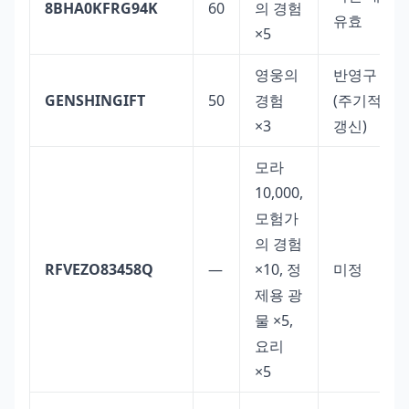
8BHA0KFRG94K
60
의 경험
유효
×5
영웅의
반영구
GENSHINGIFT
50
경험
(주기적
×3
갱신)
모라
10,000,
모험가
의 경험
RFVEZO83458Q
—
×10, 정
미정
제용 광
물 ×5,
요리
×5