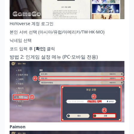
HoYoverse 계정 로그인
본인 서버 선택 (아시아/유럽/아메리카/TW·HK·MO)
닉네임 선택
코드 입력 후
[확인]
클릭
방법 2: 인게임 설정 메뉴 (PC·모바일 전용)
Paimon