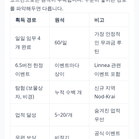
를 파악해두면 다릅니다.
획득 경로
원석
비고
가장 안정적
일일 임무 4
60/일
인 무과금 루
개 완료
틴
6.5버전 한정
이벤트마다
Linnea 관련
이벤트
상이
이벤트 포함
탐험 (보물상
신규 지역
누적 수백 개
자, 비경)
Nod-Krai
숨겨진 업적
업적 달성
5~20/개
우선
공식 이벤트
우편 보상
비정기