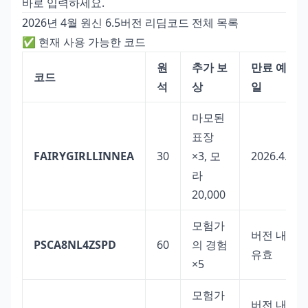
바로 입력하세요.
2026년 4월 원신 6.5버전 리딤코드 전체 목록
✅ 현재 사용 가능한 코드
원
추가 보
만료 예상
코드
석
상
일
마모된
표장
FAIRYGIRLLINNEA
30
×3, 모
2026.4.28
라
20,000
모험가
버전 내
PSCA8NL4ZSPD
60
의 경험
유효
×5
모험가
버전 내