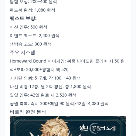
탐험 보상: 200~400 원석
핸드북 완성: 1,080 원석
퀘스트 보상:
마신 임무: 500 원석
이벤트 퀘스트: 2,400 원석
생방송 코드: 300 원석
주요 시스템
Homeward Bound 미니게임: 쉬움 난이도만 클리어 시 50 원
석+모라 20,000+경험치 책 5개
기사단 의뢰: 5~7개, 각 100~140 원석
나선 비경 12층: 월 2회 갱신, 총 1,800 원석
일일 임무: 42일 완료 시 2,520 원석
공월 축복: 즉시 300+매일 90 원석×42일=4,080 원석
바르카 완전 분석