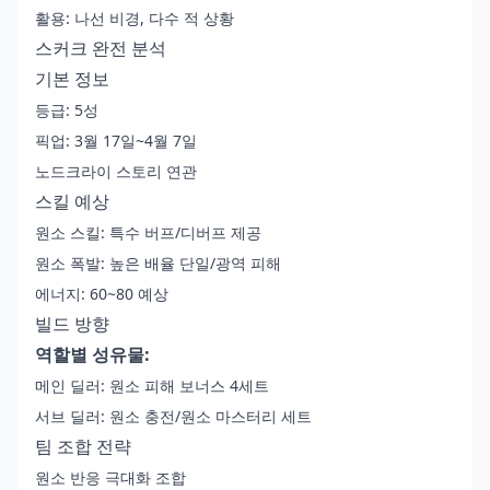
활용: 나선 비경, 다수 적 상황
스커크 완전 분석
기본 정보
등급: 5성
픽업: 3월 17일~4월 7일
노드크라이 스토리 연관
스킬 예상
원소 스킬: 특수 버프/디버프 제공
원소 폭발: 높은 배율 단일/광역 피해
에너지: 60~80 예상
빌드 방향
역할별 성유물:
메인 딜러: 원소 피해 보너스 4세트
서브 딜러: 원소 충전/원소 마스터리 세트
팀 조합 전략
원소 반응 극대화 조합