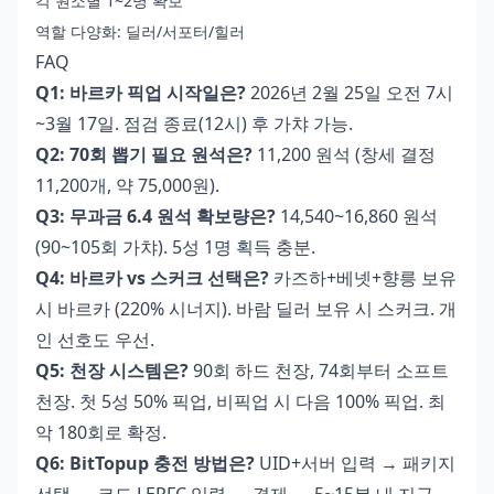
각 원소별 1~2명 확보
역할 다양화: 딜러/서포터/힐러
FAQ
Q1: 바르카 픽업 시작일은?
2026년 2월 25일 오전 7시
~3월 17일. 점검 종료(12시) 후 가챠 가능.
Q2: 70회 뽑기 필요 원석은?
11,200 원석 (창세 결정
11,200개, 약 75,000원).
Q3: 무과금 6.4 원석 확보량은?
14,540~16,860 원석
(90~105회 가챠). 5성 1명 획득 충분.
Q4: 바르카 vs 스커크 선택은?
카즈하+베넷+향릉 보유
시 바르카 (220% 시너지). 바람 딜러 보유 시 스커크. 개
인 선호도 우선.
Q5: 천장 시스템은?
90회 하드 천장, 74회부터 소프트
천장. 첫 5성 50% 픽업, 비픽업 시 다음 100% 픽업. 최
악 180회로 확정.
Q6: BitTopup 충전 방법은?
UID+서버 입력 → 패키지
선택 → 코드 LEPFC 입력 → 결제 → 5~15분 내 지급.