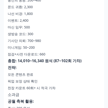
풍신의 동공: 200~400
몬드 귀환: 2,300
나선 비경: 1,800
이벤트: 2,400
마신 임무: 500
생방송 코드: 300
기사단 의뢰: 700~980
미니게임: 50~200
점검+사전 다운로드: 660
총합: 14,010~16,340 원석 (87~102회 가챠)
전략:
모든 콘텐츠 완료
픽업 보장 상태 확인
천장 카운트 60회+ 시 적극 가챠
소과금
공월 축복 활용: