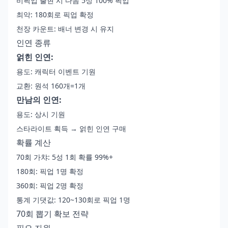
비픽업 출현 시 다음 5성 100% 픽업
최악: 180회로 픽업 확정
천장 카운트: 배너 변경 시 유지
인연 종류
얽힌 인연:
용도: 캐릭터 이벤트 기원
교환: 원석 160개=1개
만남의 인연:
용도: 상시 기원
스타라이트 획득 → 얽힌 인연 구매
확률 계산
70회 가챠: 5성 1회 확률 99%+
180회: 픽업 1명 확정
360회: 픽업 2명 확정
통계 기댓값: 120~130회로 픽업 1명
70회 뽑기 확보 전략
필요 자원