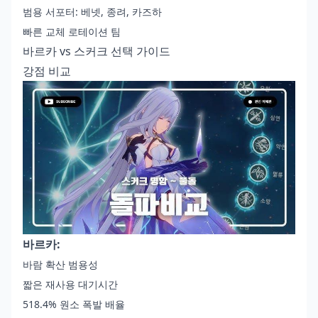
범용 서포터: 베넷, 종려, 카즈하
빠른 교체 로테이션 팀
바르카 vs 스커크 선택 가이드
강점 비교
바르카:
바람 확산 범용성
짧은 재사용 대기시간
518.4% 원소 폭발 배율