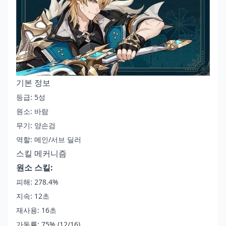
기본 정보
등급: 5성
원소: 바람
무기: 양손검
역할: 메인/서브 딜러
스킬 메커니즘
원소 스킬:
피해: 278.4%
지속: 12초
재사용: 16초
가동률: 75% (12/16)