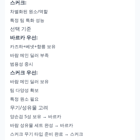
스커크:
차별화된 원소/역할
특정 팀 특화 성능
선택 기준
바르카 우선:
카즈하+베넷+향릉 보유
바람 메인 딜러 부족
범용성 중시
스커크 우선:
바람 메인 딜러 보유
팀 다양성 확보
특정 원소 필요
무기/성유물 고려
양손검 5성 보유 → 바르카
바람 성유물 세트 완성 → 바르카
스커크 무기 타입 준비 완료 → 스커크