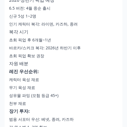
6.5 버전: 4월 중순 출시
신규 5성 1~2명
인기 캐릭터 복각: 라이덴, 카즈하, 종려
복각 시기
초회 픽업 후 6개월~1년
바르카/스커크 복각: 2026년 하반기 이후
초회 픽업 확보 권장
자원 배분
레진 우선순위:
캐릭터 육성 재료
무기 육성 재료
성유물 파밍 (모험 등급 45+)
천부 재료
장기 투자:
범용 서포터 우선: 베넷, 종려, 카즈하