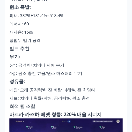
원소 폭발:
피해: 337%+181.4%=518.4%
에너지: 60
재사용: 15초
광범위 범위 공격
빌드 추천
무기:
5성: 공격력+치명타 피해 무기
4성: 원소 충전 효율/원소 마스터리 무기
성유물:
메인: 모래-공격력%, 잔-바람 피해%, 관-치명타
서브: 치명타 확률/피해, 공격력%, 원소 충전
최적 팀 조합
바르카-카즈하-베넷-향릉: 220% 배율 시너지