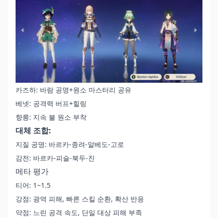
카즈하: 바람 공명+원소 마스터리 공유
베넷: 공격력 버프+힐링
향릉: 지속 불 원소 부착
대체 조합:
지질 공명: 바르카-종려-알베도-고로
감전: 바르카-피슬-북두-진
메타 평가
티어: 1~1.5
강점: 광역 피해, 빠른 스킬 순환, 확산 반응
약점: 느린 공격 속도, 단일 대상 피해 부족