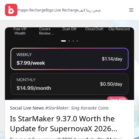
Poppo Recharge
Bigo Live Recharge
شحن زينا لايف
Social Live News
#StarMaker: Sing Karaoke Coins
Is StarMaker 9.37.0 Worth the
Update for SupernovaX 2026
Auditions?