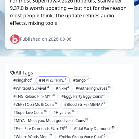
For most SupernovaX 2026 hopefuls, StarMaker
9.37.0 is worth updating — but not for the reason
most people think. The update refines audio
effects, mixing tools
Published on 2026-08-06
All Tags
1
1
62
#Kingshot
#붕괴 스타레일
#tango
34
4
36
#Whiteout Survival
#nikke
#wuthering waves
58
48
#TNG Reload Pin (MY)
#Eggy Party Eggy Coins
39
93
#ZEPETO ZEMs & Coins
#Blood Strike (MENA)
36
36
#SuperLive Coins
#Hiya Live
36
#MIYA - Meet you. Meet good voice Coins
69
40
#Free Fire Diamonds EU + TR
#Idol Party Diamonds
47
40
#Where Winds Meet
#YoHo: Group Voice Chat