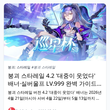
붕괴: 스타레일
#붕괴 스타레일
붕괴 스타레일 4.2 '대중이 웃었다'
배너·실버울프 LV.999 완벽 가이드
[2026년 5월]
붕괴 스타레일 버전 4.2 '대중이 웃었다' 배너는 2026년
4월 21일(아시아 서버 4월 22일)부터 5월 13일까지 약
3주간 진행되며, 한정 5성 픽업으로 실버울프