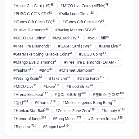
35
75
#Apple Gift Card (US)
#MICO Live Coins (MENA)
38
33
#PUBG G-COIN CDK
#Yalla Ludo Global
41
36
#iTunes Gift Card (TW)
#iTunes Gift Card (HK)
40
35
#Uplive Diamonds
#Racing Master (SEA)
2
41
40
#MICO Live Coins
#MyCard (TW)
#Soul Chill
3
36
38
#Free Fire Diamonds
#GASH Card (TW)
#Xena Live
41
43
#StarMaker: Sing Karaoke Coins
#SUGO Coins
43
37
#Mango Live Diamonds
#Free Fire Diamonds (LATAM)
43
40
46
#Yaahlan
#IMO
#Chamet Diamond
64
64
119
#WeSing Kcoin
#Taka Live
#Delta Force
91
151
98
#MICO Live
#Likee
#Blood Strike
117
470
407
#Arena Breakout
#붕괴: 스타레일
#젠레스 존 제로
674
118
101
#원신
#Chamet
#Mobile Legends Bang Bang
210
145
174
#Honkai: Star Rail
#Zenless Zone Zero
#Identity V
219
771
889
#Honor of Kings
#Pubg Mobile
#Genshin Impact
721
810
#Bigo Live
#Poppo Live