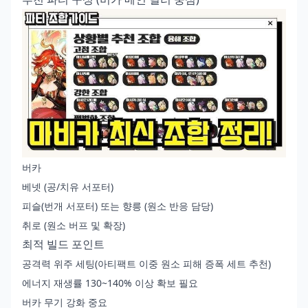
버카
베넷 (공/치유 서포터)
피슬(번개 서포터) 또는 향릉 (원소 반응 담당)
취로 (원소 버프 및 확장)
최적 빌드 포인트
공격력 위주 세팅(아티팩트 이중 원소 피해 증폭 세트 추천)
에너지 재생률 130~140% 이상 확보 필요
버카 무기 강화 중요