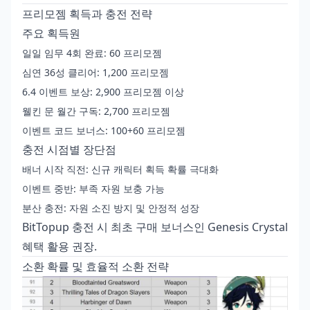
프리모젬 획득과 충전 전략
주요 획득원
일일 임무 4회 완료: 60 프리모젬
심연 36성 클리어: 1,200 프리모젬
6.4 이벤트 보상: 2,900 프리모젬 이상
웰킨 문 월간 구독: 2,700 프리모젬
이벤트 코드 보너스: 100+60 프리모젬
충전 시점별 장단점
배너 시작 직전: 신규 캐릭터 획득 확률 극대화
이벤트 중반: 부족 자원 보충 가능
분산 충전: 자원 소진 방지 및 안정적 성장
BitTopup 충전 시 최초 구매 보너스인 Genesis Crystal
혜택 활용 권장.
소환 확률 및 효율적 소환 전략