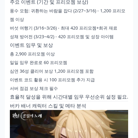
주요 이벤트 (기간 및 프리모젬 보상)
풍수 모험: 귀환하는 바람을 잡다 (2/27~3/16) - 1,200 프리모
젬 이상
버섯 여행기 (3/16~3/26) - 최대 420 프리모젬+희귀 재료
성채 방어전 (3/23~4/2) - 420 프리모젬 및 성장 아이템
이벤트 임무 및 보상
총 2,900 프리모젬 이상
일일 임무 완료로 60 프리모젬
심연 36성 클리어 보상 1,200 프리모젬 포함
이벤트 코드 활용 시 100 프리모젬 추가 지급
서버 점검 보상 체크 필수
효율적 달성을 위해 시간대별 임무 우선순위 설정 필요.
버카 배너 캐릭터 스킬 및 메타 분석