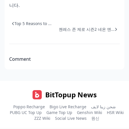
니다.
Top 5 Reasons to ...
젠레스 존 제로 시즌2 네온 엔...
Comment
BitTopup News
Poppo Recharge
Bigo Live Recharge
شحن زينا لايف
PUBG UC Top Up
Game Top Up
Genshin Wiki
HSR Wiki
ZZZ Wiki
Social Live News
원신