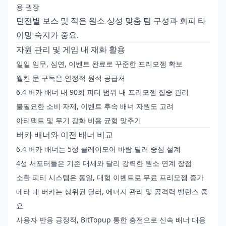
용 권장
던전별 보스 및 적은 원소 상성 맞춤 팀 구성과 회피 타
이밍 숙지가 중요.
자원 관리 및 게임 내 재화 활용
일일 임무, 심연, 이벤트 완료로 꾸준한 프리모젬 확보
웰킨 문 구독은 안정적 원석 공급처
6.4 버카 배너 내 90회 피티 범위 내 프리모젬 집중 관리
불필요한 소비 자제, 이벤트 후속 배너 자원도 고려
아티팩트 및 무기 강화 비용 균형 맞추기
버카 배너와 이전 배너 비교
6.4 버카 배너는 5성 클레이모어 바람 딜러 중심 설계
4성 서포터들은 기존 대세와 달리 강력한 원소 연계 장점
소환 피티 시스템은 동일, 대형 이벤트로 무료 프리모젬 증가
메타 내 버카는 상위권 딜러, 에너지 관리 및 공격력 밸런스 중
요
사용자 반응 긍정적, BitTopup 통한 충전으로 신속 배너 대응