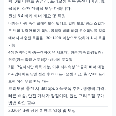
력, 3월 이벤트 총정리, 프리모젬 획득·충전 타이밍, 효
율적인 소환 전략을 모두 다룹니다.
원신 6.4 버카 배너 개요 및 특징
버카는 바람 속성 클레이모어 딜러로 ‘갈레 모드’ 원소 스킬과
두 번의 강력한 베기 폭발, 공격력 비례 바람 원소폭발을 갖춤
에너지 재충전 효율을 130~140% 이상으로 맞춰야 최대 효율
가능
4성 캐릭터: 베넷(공격력·치유 서포터), 향릉(지속 화염딜러),
취로(원소 확장 서포터)가 배너에 포함됨
3월 17일까지만 획득 가능, 이후 서리속성 ‘스콜치’ 배너 예정
6.4 업데이트 당일 점검 후 600 프리모젬 지급, 총 2,900 프리
모젬 이상 무료 획득 가능
프리모젬 충전 시 BitTopup 플랫폼 추천. 경쟁력 가격,
빠른 배송, 안전 거래가 장점이며,
원신 프리모젬 구매
방법
확인 필수.
2026년 3월 원신 이벤트 일정 및 보상