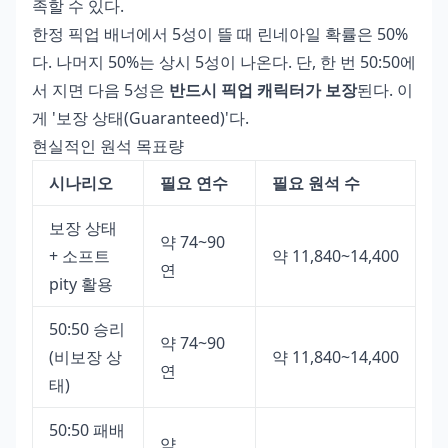
족할 수 있다.
한정 픽업 배너에서 5성이 뜰 때 린네아일 확률은 50%
다. 나머지 50%는 상시 5성이 나온다. 단, 한 번 50:50에
서 지면 다음 5성은
반드시 픽업 캐릭터가 보장
된다. 이
게 '보장 상태(Guaranteed)'다.
현실적인 원석 목표량
시나리오
필요 연수
필요 원석 수
보장 상태
약 74~90
+ 소프트
약 11,840~14,400
연
pity 활용
50:50 승리
약 74~90
(비보장 상
약 11,840~14,400
연
태)
50:50 패배
약