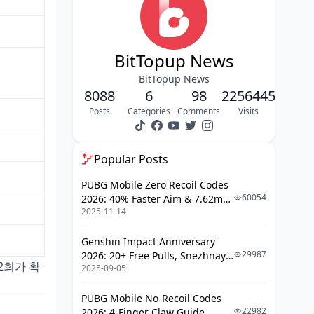
5.5 버전 주요 축성 비경
팁 3: 창조결정 충전 타이밍
BitTopup News
팁 4: 메인스탯 & 서브스탯 필터링
BitTopup News
8088
6
98
2256445
부위별 메인스탯 우선순위 (5.5 메타)
Posts
Categories
Comments
Visits
서브스탯 효율 환산 (치확 기준)
팁 5: 도전 패스 · 월정액 · 이벤트 보상 연
Popular Posts
계
PUBG Mobile Zero Recoil Codes
팁 6: 성유물 5부위 파밍 순서 최적화
60054
2026: 40% Faster Aim & 7.62mm
2025-11-14
Weapon Adjustments
부위별 파밍 난이도
Genshin Impact Anniversary
변환기 활용 우선순위
29987
2026: 20+ Free Pulls, Snezhnaya
2회가 확
2025-09-05
Roadmap & Complete Guide
팁 7: 탐색 보상 & 필드 포인트로 추가 레
Guide
진 확보
PUBG Mobile No-Recoil Codes
축성의 서리 시스템 – 대부분의 가이드가
22982
2026: 4-Finger Claw Guide