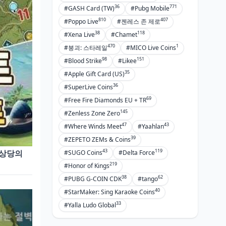
36
771
#GASH Card (TW)
#Pubg Mobile
810
407
#Poppo Live
#젠레스 존 제로
38
118
#Xena Live
#Chamet
470
1
#붕괴: 스타레일
#MICO Live Coins
98
151
#Blood Strike
#Likee
35
#Apple Gift Card (US)
36
#SuperLive Coins
69
#Free Fire Diamonds EU + TR
145
#Zenless Zone Zero
47
43
#Where Winds Meet
#Yaahlan
39
#ZEPETO ZEMs & Coins
43
119
 상당의
#SUGO Coins
#Delta Force
219
#Honor of Kings
38
62
#PUBG G-COIN CDK
#tango
40
#StarMaker: Sing Karaoke Coins
33
#Yalla Ludo Global