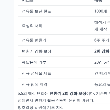
시스템
내용
성유물 보관 한도
1000개
해석기 추
축성의 서리
개 제작
성유물 변환기
6주 주기
변환기 강화 보장
2회 강화
깨달음의 가루
20강 5
신규 성유물 세트
긴 밤의 
신규 탐색 지역
풍요의 들
5.5의 핵심 변화는
변환기 2회 강화 보장
이다. 기존엔
정되면서 변환기 활용 전략이 완전히 바뀐다.
창조결정 & 원석 기초 지식