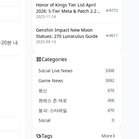
Honor of Kings Tier List April
9772
2026: S-Tier Meta & Patch 2.2
2025-11-14
Changes
Genshin Impact New Moon
9611
Statues: 270 Lunoculus Guide
~20분 내
2025-09-13
Categories
Social Live News
3308
Game News
3082
원신
670
젠레스 존 제로
408
붕괴: 스타레일
470
Social
0
Tags
More