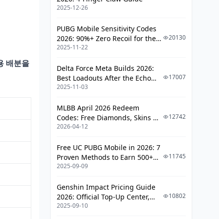
놓치는 부분
2025-12-26
해석기 진도 효율표
PUBG Mobile Sensitivity Codes
20130
2026: 90%+ Zero Recoil for the
규정 제작 소모 비용
2025-11-22
V4.4 M416 & AUG Meta
무과금 · 소과금 · 중과금별 30일 파밍 플
용 배분을
Delta Force Meta Builds 2026:
랜
17007
Best Loadouts After the Echo
2025-11-03
Season Update
무과금: 현실적 목표
소과금: 월정액 활용 루틴
MLBB April 2026 Redeem
12742
Codes: Free Diamonds, Skins &
중과금: 단기 세팅 완성 전략
2026-04-12
Starlight Rewards
FAQ
Free UC PUBG Mobile in 2026: 7
핵심 요약
11745
Proven Methods to Earn 500+
2025-09-09
UC (V4.3 & RPA18 Updates)
5.6 버전 대비 체크리스트
Genshin Impact Pricing Guide
10802
2026: Official Top-Up Center,
2025-09-10
Platform Differences, and
Smarter Spending