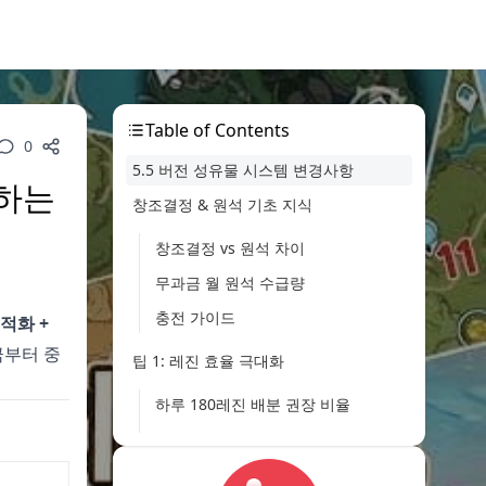
Table of Contents
0
5.5 버전 성유물 시스템 변경사항
성하는
창조결정 & 원석 기초 지식
창조결정 vs 원석 차이
무과금 월 원석 수급량
충전 가이드
적화 +
금부터 중
팁 1: 레진 효율 극대화
하루 180레진 배분 권장 비율
필드 조사 포인트 루트 (레진 0 소모)
팁 2: 최적 성유물 도메인 선택