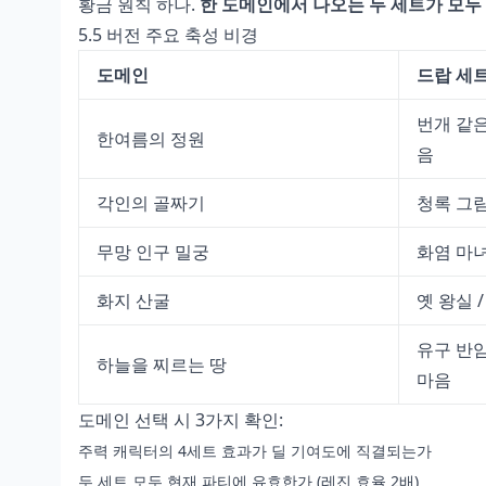
황금 원칙 하나.
한 도메인에서 나오는 두 세트가 모두
5.5 버전 주요 축성 비경
도메인
드랍 세
번개 같은
한여름의 정원
음
각인의 골짜기
청록 그림
무망 인구 밀궁
화염 마녀 
화지 산굴
옛 왕실 /
유구 반암
하늘을 찌르는 땅
마음
도메인 선택 시 3가지 확인:
주력 캐릭터의 4세트 효과가 딜 기여도에 직결되는가
두 세트 모두 현재 파티에 유효한가 (레진 효율 2배)