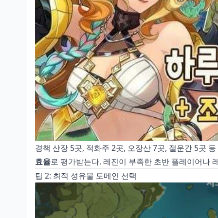
경책 산장 5곳, 적화주 2곳, 오장산 7곳, 절운간 5곳 
효율
로 평가받는다. 레진이 부족한 초반 플레이어나 
팁 2: 최적 성유물 도메인 선택