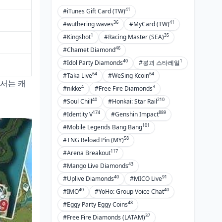
41
#iTunes Gift Card (TW)
36
41
#wuthering waves
#MyCard (TW)
1
35
#Kingshot
#Racing Master (SEA)
46
#Chamet Diamond
40
1
#Idol Party Diamonds
#붕괴 스타레일
64
64
#Taka Live
#WeSing Kcoin
순서는 캐
4
3
#nikke
#Free Fire Diamonds
40
210
#Soul Chill
#Honkai: Star Rail
174
889
#Identity V
#Genshin Impact
101
#Mobile Legends Bang Bang
58
#TNG Reload Pin (MY)
117
#Arena Breakout
43
#Mango Live Diamonds
40
91
#Uplive Diamonds
#MICO Live
40
40
#IMO
#YoHo: Group Voice Chat
48
#Eggy Party Eggy Coins
37
#Free Fire Diamonds (LATAM)