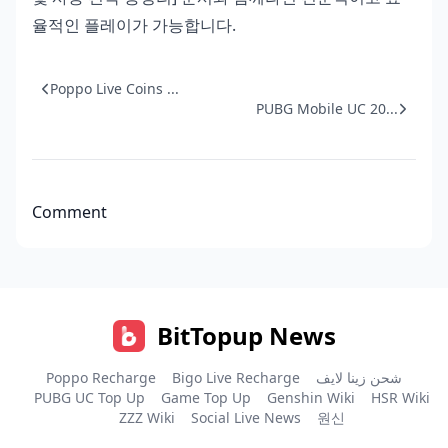
율적인 플레이가 가능합니다.
Poppo Live Coins ...
PUBG Mobile UC 20...
Comment
BitTopup News
Poppo Recharge
Bigo Live Recharge
شحن زينا لايف
PUBG UC Top Up
Game Top Up
Genshin Wiki
HSR Wiki
ZZZ Wiki
Social Live News
원신