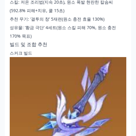
스킬: 저온 조리법(지속 20초), 원소 폭발 현란한 칼솜씨
(592.8% 피해+치유, 쿨 15초)
추천 무기: ‘결투의 창’ 5재련(원소 충전 효율 130%)
성유물: ‘황금 극단’ 4세트(원소 스킬 피해 70%, 원소 충전
170% 목표)
빌드 및 조합 추천
스커크 빌드