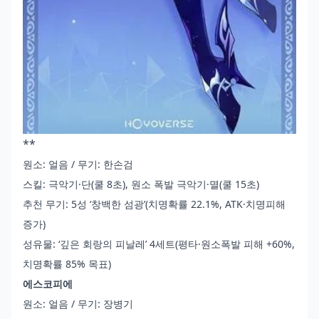
**
원소: 얼음 / 무기: 한손검
스킬: 극악기·단(쿨 8초), 원소 폭발 극악기·멸(쿨 15초)
추천 무기: 5성 ‘창백한 섬광’(치명확률 22.1%, ATK·치명피해
증가)
성유물: ‘깊은 회랑의 피날레’ 4세트(평타·원소폭발 피해 +60%,
치명확률 85% 목표)
에스코피에
원소: 얼음 / 무기: 장병기