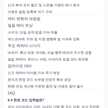
신규·복귀 유저 할인 및 시즌별 이벤트 배너 체크
이벤트 알림 등록해 적기 구매
메타 변화와 대응법
얼음 메타 부상
스커크: 단일 공격·빙결 지속 탁월
에스코피에: 치유 및 지원 병행해 팀 지속력 강화
주요 캐릭터 시너지
바르카: 확산 반응 극대화, 피슬·행추·베넷과 우수한 궁합
얼음 캐릭터: 푸리나, 야란, 아야카와 빙결 파티 최적화
업데이트 대비
신규 캐릭터·아이템 지속 추가 예정
원석과 한정 코드 보유량 안정적 확보 권장
90회 천장 계산해 꾸준한 충전 및 이벤트 참여 필수
FAQ
6.4 한정 코드 입력법은?
공식 사이트에서 서버, 닉네임 선택 후 코드 입력, 보상 우편함