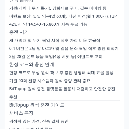
기원(캐릭터·무기 뽑기), 강화재료 구매, 필수 아이템 등
이벤트 보상, 일일 임무(일 60개), 나선 비경(월 1,800개), F2P
42일간 약 14,540~16,860개 지속 수급 가능
충전 시기
새 캐릭터 및 무기 픽업 시작 직후 가장 비용 효율적
6.4 버전은 2월 말 바르카 및 얼음 원소 픽업 직후 충전 최적기
2월 28일 몬드 묶음 픽업(4성 베넷 등) 이벤트도 고려
한정 코드와 충전 연계
한정 코드로 무상 원석 확보 후 충전 병행해 최대 효율 달성
기원 90회 천장 시스템과 원석 총량 관리 중요
BitTopup 원석 충전
플랫폼을 활용해 저렴하고 안전한 충전
추천
BitTopup 원석 충전 가이드
서비스 특징
경쟁력 있는 가격, 신속 결제 승인