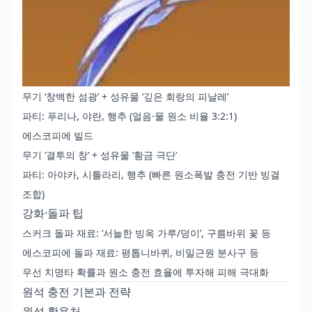
무기 ‘창백한 섬광’ + 성유물 ‘깊은 회랑의 피날레’
파티: 푸리나, 야란, 행추 (얼음·물 원소 비율 3:2:1)
에스코피에 빌드
무기 ‘결투의 창’ + 성유물 ‘황금 극단’
파티: 아야카, 시틀라리, 행추 (빠른 원소폭발 충전 기반 빙결
조합)
강화·돌파 팁
스커크 돌파 재료: ‘서늘한 빙옥 가루/덩이’, 구름바위 꽃 등
에스코피에 돌파 재료: 평톱니바퀴, 비밀근원 분사구 등
우선 치명타 확률과 원소 충전 효율에 투자해 피해 극대화
원석 충전 기본과 전략
원석 활용처