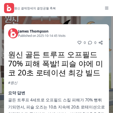
원신 결제
창세의 결정
공월 축복
James Thompson
Published on 2025-10-14
/
45 Visits
0
0
원신 골든 트루프 오프필드
70% 피해 폭발! 피슬 야에 미
코 20초 로테이션 최강 빌드
#원신
요약 답변
골든 트루프 4세트로 오프필드 스킬 피해가 70% 뻥튀
기되면서, 피슬 오즈는 10초 지속에 20초 로테이션으로