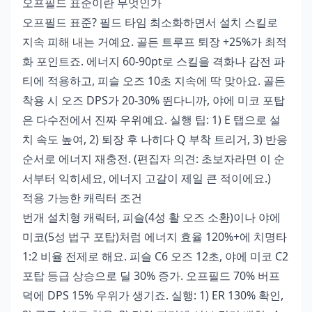
오프필드 표준이란 무엇인가
오프필드 표준? 필드 타임 최소화하면서 설치 스킬로
지속 피해 내는 거예요. 골든 트루프 퇴장 +25%가 최적
화 포인트죠. 에너지 60-90pt로 스킬을 격화나 감전 파
티에 적용하고, 피슬 오즈 10초 지속에 딱 맞아요. 골든
착용 시 오즈 DPS가 20-30% 뛴다니까, 야에 미코 포탑
은 다수전에서 진짜 우위예요. 실행 팁: 1) E 탭으로 설
치 속도 높여, 2) 퇴장 후 나히다 Q 부착 트리거, 3) 반응
순서로 에너지 재충전. (편집자 의견: 초보자라면 이 순
서부터 익히세요, 에너지 고갈이 제일 큰 적이에요.)
적용 가능한 캐릭터 조건
번개 설치형 캐릭터, 피슬(4성 활 오즈 소환)이나 야에
미코(5성 법구 포탑)처럼 에너지 효율 120%+에 치명타
1:2 비율 전제로 해요. 피슬 C6 오즈 12초, 야에 미코 C2
포탑 등급 상승으로 딜 30% 증가. 오프필드 70% 버프
덕에 DPS 15% 우위가 생기죠. 실행: 1) ER 130% 확인,