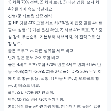
1) 치확 70% 선택, 2) 치피 보강, 3) 나선 검증. 모자 치
확? 클리어 속도 직결돼요.
깃털/꽃 서브옵 집중 전략
꽃 HP 깃털 ATK 고정 서브 치/ER/원마 집중 골든 4세트
필수. 실행: 1) 기본 옵션 확인, 2) 서브 40+ 목표, 3) E 중
심 강화 우선순위. 기본부터 서브까지, 이 전략으로 안
정 빌드.
골든 트루프 vs 다른 성유물 세트 비교
번개 같은 분노 2+2 조합 비교
골든 4세트 오즈/포탑 +70% 번분 4세트 번피 +15% 반
응 +40%(촉진 +20%). 피슬 2+2 골든 DPS 20% 우위 야
에 미코 황금 범용. 실행: 1) 반응 번분, 2) 오프필드 황
금, 3) 테스트 비교.
골든: 스킬 +70% 장기전 최적.
번분: CD 감소 반응 +20% 단기 강함.
혼합: 레진 효율 폰타인 파밍 양도. (데이터 기반: 골든이 20%