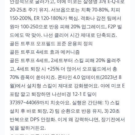
안정적으로 굴러가고, 야에 미코는 살생앵 3개 E-Q-E로
20-25초 주기 유지. 서브옵으로는 치확 70-80%, 치피
150-200%, ER 120-180%가 핵심. 격화나 감전 팀에서
원마 100-250으로 반응 피해 20% 업그레이드, F2P 빌
드에도 딱 맞아. 나선 클리어 시간 제대로 단축되죠.
골든 트루프 오프필드 표준 운용의 정의
골든 트루프 4세트 효과 메커니즘
골든 트루프 4세트, 2세트부터 스킬 피해 20% 올려주
고, 4세트 퇴장 시 +25% 더 얹어서 오프필드에서 총
70% 증폭이 쏟아지죠. 폰타인 4.0 업데이트(2023년 8
월)에서 설치형 스킬이 제대로 강화됐어요. 야에 미코 E
포탑 깔고 퇴장하면 나선비경 12-1 E 딜이
37397~44069까지 치솟아요. 실행은 간단해: 1) 스킬
설치 후 바로 퇴장, 2) 팀 순환으로 반응 유지, 3) 20초
반복으로 DPS 안정화. 이게 왜 강력하냐면, 장기전에서
빛을 발하거든요.