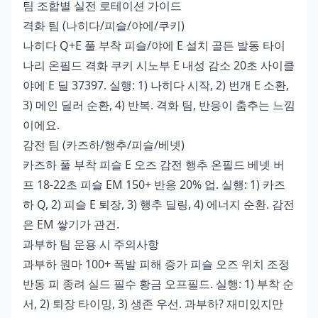
팀 조합별 실전 로테이션 가이드
격화 팀 (나히다/피슬/야에/쿠키)
나히다 Q+E 풀 부착 피슬/야에 E 설치 골든 발동 타이
나리 온필드 격화 쿠키 시노부 E 내성 감소 20초 사이클
야에 E 딜 37397. 실행: 1) 나히다 시작, 2) 번개 E 소환,
3) 메인 딜러 순환, 4) 반복. 격화 팀, 반응이 춤추는 느낌
이에요.
감전 팀 (카즈하/행추/피슬/베넷)
카즈하 풀 부착 피슬 E 오즈 감전 행추 온필드 베넷 버
프 18-22초 피슬 EM 150+ 반응 20% 업. 실행: 1) 카즈
하 Q, 2) 피슬 E 퇴장, 3) 행추 딜링, 4) 에너지 순환. 감전
은 EM 쌓기가 관건.
과부하 팀 운용 시 주의사항
과부하 원마 100+ 폭발 피해 증가 피슬 오즈 위치 조정
반동 피 종려 실드 필수 황금 오프필드. 실행: 1) 부착 순
서, 2) 퇴장 타이밍, 3) 생존 우선. 과부하? 재미있지만