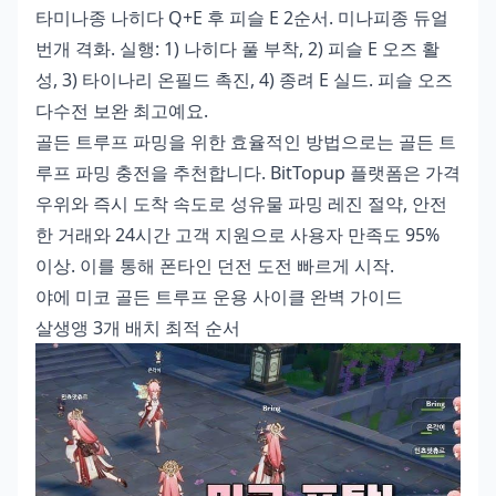
타미나종 나히다 Q+E 후 피슬 E 2순서. 미나피종 듀얼
번개 격화. 실행: 1) 나히다 풀 부착, 2) 피슬 E 오즈 활
성, 3) 타이나리 온필드 촉진, 4) 종려 E 실드. 피슬 오즈
다수전 보완 최고예요.
골든 트루프 파밍을 위한 효율적인 방법으로는
골든 트
루프 파밍 충전
을 추천합니다. BitTopup 플랫폼은 가격
우위와 즉시 도착 속도로 성유물 파밍 레진 절약, 안전
한 거래와 24시간 고객 지원으로 사용자 만족도 95%
이상. 이를 통해 폰타인 던전 도전 빠르게 시작.
야에 미코 골든 트루프 운용 사이클 완벽 가이드
살생앵 3개 배치 최적 순서