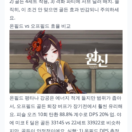
2) 골든 4세트 착용, 3) 격화 파티에 서브 딜러 배치. 솔
직히, 이 조건 안 맞으면 골든 효과 반감되니 주의하세
요.
온필드 vs 오프필드 효율 비교
온필드 평타나 강공은 에너지 적게 들지만 범위가 좁아
서, 오프필드 골든 퇴장 버프가 장기전에서 훨씬 유리해
요. 피슬 오즈 10회 탄환 88.8% 계수로 DPS 20% 업. 야
에 미코 E 딜은 골든 33145 vs 22세트 33922로 비슷하
지만, 골든이 안정적이에요. 실행: 1) 온필드 DPS 측정,