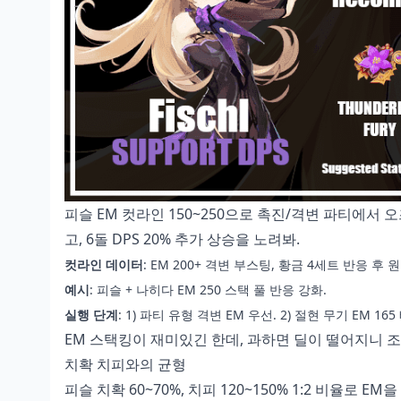
피슬 EM 컷라인 150~250으로 촉진/격변 파티에서 오즈
고, 6돌 DPS 20% 추가 상승을 노려봐.
컷라인 데이터
: EM 200+ 격변 부스팅, 황금 4세트 반응 후 원마
예시
: 피슬 + 나히다 EM 250 스택 풀 반응 강화.
실행 단계
: 1) 파티 유형 격변 EM 우선. 2) 절현 무기 EM 16
EM 스택킹이 재미있긴 한데, 과하면 딜이 떨어지니 조
치확 치피와의 균형
피슬 치확 60~70%, 치피 120~150% 1:2 비율로 E