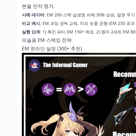
본을 먼저 챙겨.
사례 데이터
: EM 200 스택 살생앵 피해 30% 상승, 절현 무기 
비교 예시
: EM 과잉 공% 교체, 치피 보충 균형 (EM 250 초과
실행 단계
: 1) 촉진 파티 EM 150+ 목표. 2) 원마 2세트 EM 
피슬용 EM 스택킹 전략
EM 컷라인 설정 (300+ 추천)