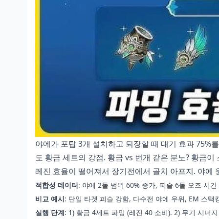
야에가 포탑 3개 설치하고 퇴장할 때 대기 효과 75%
도 황금 세트의 강점. 황금 vs 번개 같은 분노? 황금이 
레진 효율이 떨어져서 장기전에서 골치 아프지. 야에 원충 
적합성 데이터
: 야에 2돌 범위 60% 증가, 피슬 6돌 오즈 시간 
비교 예시
: 단일 타겟 피슬 강함, 다수전 야에 우위, EM 스택킹
실행 단계
: 1) 황금 4세트 파밍 (레진 40 소비). 2) 무기 시너지 