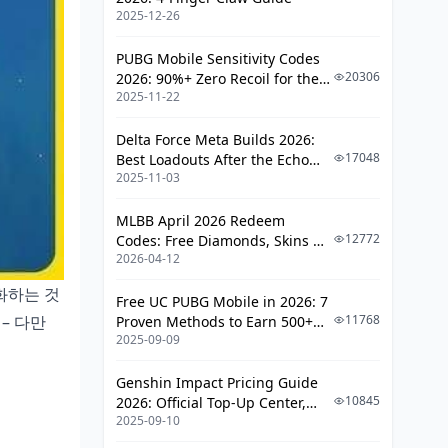
2025-12-26
트레이드오프 분석
초보자 vs 고수 차이
PUBG Mobile Sensitivity Codes
20306
2026: 90%+ Zero Recoil for the
커뮤니티 오해와 피함법
2025-11-22
V4.4 M416 & AUG Meta
일반적 실수 사례
Delta Force Meta Builds 2026:
17048
Best Loadouts After the Echo
한국 플레이어 맞춤 팁
2025-11-03
Season Update
베스트 프랙티스
MLBB April 2026 Redeem
실전 빌드 케이스 스터디
12772
Codes: Free Diamonds, Skins &
2026-04-12
Starlight Rewards
야에 피슬 실제 DPS 테스트
화하는 것
Free UC PUBG Mobile in 2026: 7
컷라인 적용 전후 비교
 – 다만
11768
Proven Methods to Earn 500+
2025-09-09
커스터마이징 옵션
UC (V4.3 & RPA18 Updates)
최종 팁과 자원 추천
Genshin Impact Pricing Guide
10845
2026: Official Top-Up Center,
내부 링크 및 외부 자료
2025-09-10
Platform Differences, and
Smarter Spending