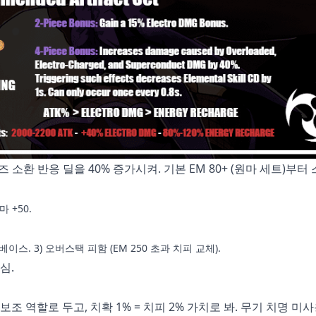
 소환 반응 딜을 40% 증가시켜. 기본 EM 80+ (원마 세트)부터 
 +50.
5 베이스. 3) 오버스택 피함 (EM 250 초과 치피 교체).
심.
M을 보조 역할로 두고, 치확 1% = 치피 2% 가치로 봐. 무기 치명 미