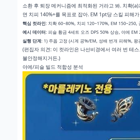
소환 후 퇴장 메커니즘에 최적화된 거라고 봐. 치확(a)과
면 치피 140%+를 목표로 잡아. EM 1pt당 스킬 피해가
핵심 컷라인
: 치확 60~80%, 치피 120~170%, EM 150~250,
예시 데이터
: 피슬 황금 4세트 오즈 DPS 50% 상승, 야에 EM
실행 단계
: 1) 주옵 고정 (시계 공%/EM, 성배 번개 피해%, 
(편집자 의견: 이 컷라인은 나선비경에서 여러 번 테
불안정해지거든.)
야에/피슬 빌드 적합성 분석