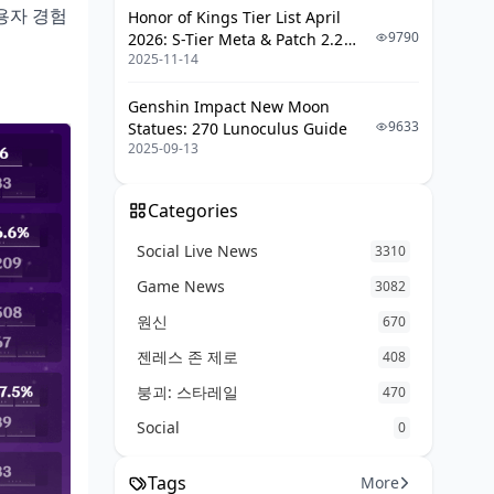
업데이트 주기 확인
사용자 경험
Honor of Kings Tier List April
9790
2026: S-Tier Meta & Patch 2.2
커뮤니티 참여 조언
2025-11-14
Changes
결론: 효율적 빌드 완성
Genshin Impact New Moon
9633
Statues: 270 Lunoculus Guide
요약 체크리스트
2025-09-13
추가 질문 Q&A
FAQ
Categories
업데이트 히스토리
Social Live News
3310
Game News
최근 패치 반영
3082
원신
670
젠레스 존 제로
408
붕괴: 스타레일
470
Social
0
Tags
More