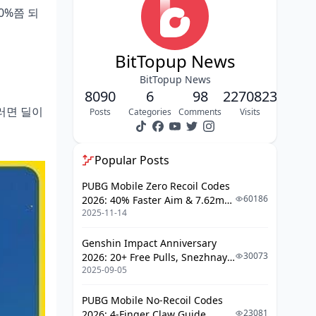
EM 컷라인 설정 (300+ 추천)
0%쯤 되
치확 치피와의 균형
오버스택 피하는 법
BitTopup News
야에와 피슬 시너지 빌드
BitTopup News
8090
6
98
2270823
듀오 콤보 예시
러면 딜이
Posts
Categories
Comments
Visits
DPS 향상 지표 비교
실전 적용 단계
Popular Posts
서브옵 컷라인 계산 방법
PUBG Mobile Zero Recoil Codes
60186
2026: 40% Faster Aim & 7.62mm
도구 및 앱 추천
2025-11-14
Weapon Adjustments
수동 계산 공식
Genshin Impact Anniversary
패치별 업데이트 팁
30073
2026: 20+ Free Pulls, Snezhnaya
2025-09-05
Roadmap & Complete Guide
우선순위 설정 가이드
Guide
PUBG Mobile No-Recoil Codes
치확 > 치피 > EM 순서 이유
23081
2026: 4-Finger Claw Guide