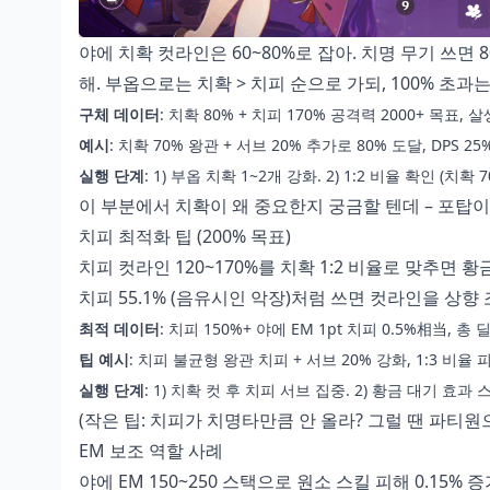
야에 치확 컷라인은 60~80%로 잡아. 치명 무기 쓰면
해. 부옵으로는 치확 > 치피 순으로 가되, 100% 초과
구체 데이터
: 치확 80% + 치피 170% 공격력 2000+ 목표,
예시
: 치확 70% 왕관 + 서브 20% 추가로 80% 도달, DPS 25
실행 단계
: 1) 부옵 치확 1~2개 강화. 2) 1:2 비율 확인 (치
이 부분에서 치확이 왜 중요한지 궁금할 텐데 – 포탑
치피 최적화 팁 (200% 목표)
치피 컷라인 120~170%를 치확 1:2 비율로 맞추면 
치피 55.1% (음유시인 악장)처럼 쓰면 컷라인을 상향 
최적 데이터
: 치피 150%+ 야에 EM 1pt 치피 0.5%相当, 총 딜
팁 예시
: 치피 불균형 왕관 치피 + 서브 20% 강화, 1:3 비율 피함 (
실행 단계
: 1) 치확 컷 후 치피 서브 집중. 2) 황금 대기 효과
(작은 팁: 치피가 치명타만큼 안 올라? 그럴 땐 파티원
EM 보조 역할 사례
야에 EM 150~250 스택으로 원소 스킬 피해 0.15%