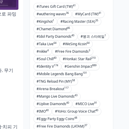
41
#iTunes Gift Card (TW)
으로 파밍
36
41
#wuthering waves
#MyCard (TW)
1
35
#Kingshot
#Racing Master (SEA)
46
#Chamet Diamond
40
1
#Idol Party Diamonds
#붕괴 스타레일
64
64
#Taka Live
#WeSing Kcoin
4
3
#nikke
#Free Fire Diamonds
40
210
#Soul Chill
#Honkai: Star Rail
174
889
#Identity V
#Genshin Impact
. 무기
101
#Mobile Legends Bang Bang
58
#TNG Reload Pin (MY)
117
#Arena Breakout
43
#Mango Live Diamonds
40
91
#Uplive Diamonds
#MICO Live
40
40
#IMO
#YoHo: Group Voice Chat
48
#Eggy Party Eggy Coins
37
확·치피 기
#Free Fire Diamonds (LATAM)