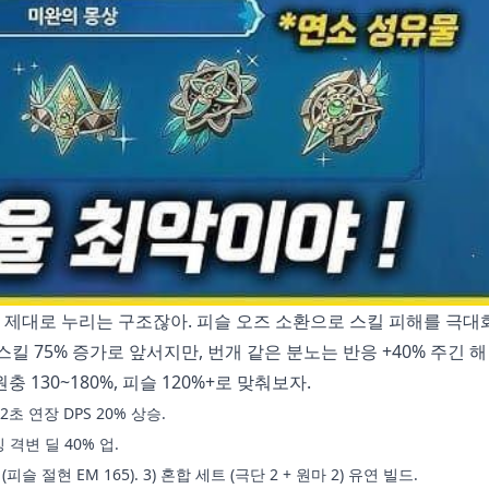
를 제대로 누리는 구조잖아. 피슬 오즈 소환으로 스킬 피해를 극대
스킬 75% 증가로 앞서지만, 번개 같은 분노는 반응 +40% 주긴 해
130~180%, 피슬 120%+로 맞춰보자.
2초 연장 DPS 20% 상승.
 격변 딜 40% 업.
(피슬 절현 EM 165). 3) 혼합 세트 (극단 2 + 원마 2) 유연 빌드.