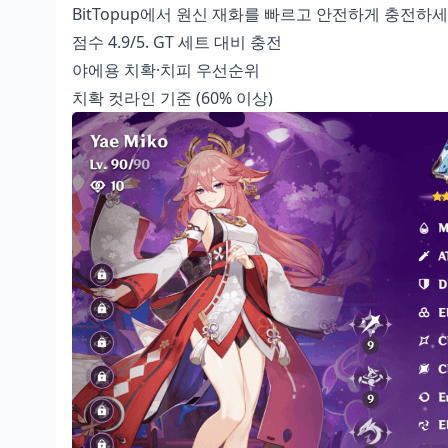
BitTopup에서 원신 재화를 빠르고 안전하게 충전하세
점수 4.9/5.
GT 세트 대비 충전
야에용 치확·치피 우선순위
치확 컷라인 기준 (60% 이상)