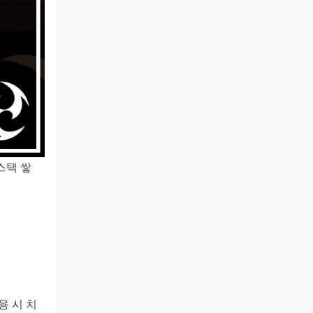
스택 쌓
사용 시 치