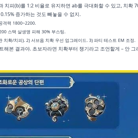
 치피(b)를 1:2 비율로 유지하면 ab를 극대화할 수 있고, 치확 7
 0.15% 증가하는 것도 빼놓을 수 없지.
 공격력 1800~2200.
 200 스택 살생앵 피해 30% 부스팅.
왕관 치확/치피). 2) 서브옵 치확 우선 업그레이드. 3) 파티 테스트 EM 조정.
스트해본 결과야. 초보자라면 치확부터 챙기라고 조언할게 – 안 그