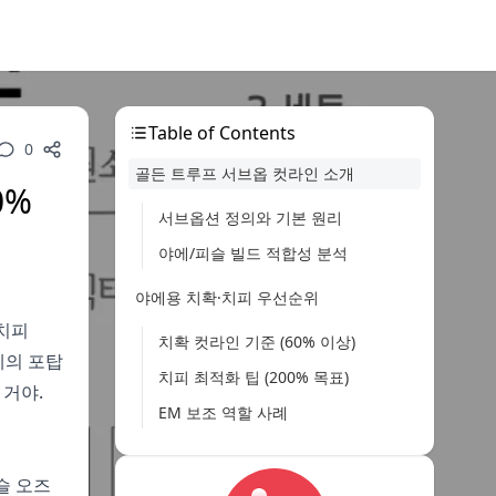
Table of Contents
0
골든 트루프 서브옵 컷라인 소개
0%
서브옵션 정의와 기본 원리
야에/피슬 빌드 적합성 분석
야에용 치확·치피 우선순위
 치피
치확 컷라인 기준 (60% 이상)
에의 포탑
치피 최적화 팁 (200% 목표)
 거야.
EM 보조 역할 사례
피슬용 EM 스택킹 전략
피슬 오즈