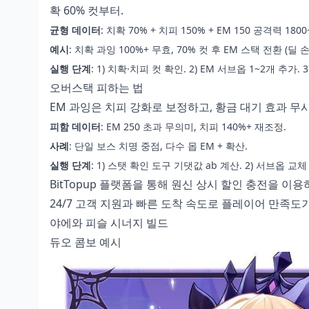
확 60% 컷부터.
균형 데이터
: 치확 70% + 치피 150% + EM 150 공격력 1800
예시
: 치확 과잉 100%+ 무효, 70% 컷 후 EM 스택 전환 (딜 손
실행 단계
: 1) 치확·치피 컷 확인. 2) EM 서브옵 1~2개 추가
오버스택 피하는 법
EM 과잉은 치피 강화로 보정하고, 황금 대기 효과 무시하
피함 데이터
: EM 250 초과 무의미, 치피 140%+ 재조정.
사례
: 단일 보스 치명 중점, 다수 몹 EM + 확산.
실행 단계
: 1) 스탯 확인 도구 기댓값 ab 계산. 2) 서브옵 교체
BitTopup 플랫폼을 통해 원신 상시 할인 충전을 
24/7 고객 지원과 빠른 도착 속도로 플레이어 만족도
야에와 피슬 시너지 빌드
듀오 콤보 예시