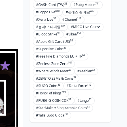
36
771
#GASH Card (TW)
#Pubg Mobile
810
407
#Poppo Live
#젠레스 존 제로
38
118
#Xena Live
#Chamet
470
2
#붕괴: 스타레일
#MICO Live Coins
98
151
#Blood Strike
#Likee
35
#Apple Gift Card (US)
36
#SuperLive Coins
69
#Free Fire Diamonds EU + TR
145
#Zenless Zone Zero
47
43
#Where Winds Meet
#Yaahlan
39
#ZEPETO ZEMs & Coins
43
119
#SUGO Coins
#Delta Force
219
#Honor of Kings
38
62
#PUBG G-COIN CDK
#tango
41
#StarMaker: Sing Karaoke Coins
33
#Yalla Ludo Global