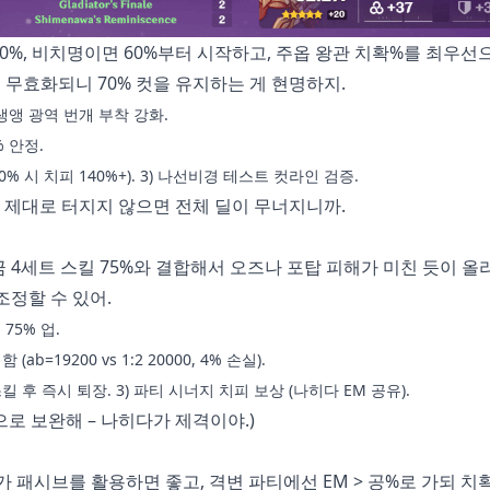
 80%, 비치명이면 60%부터 시작하고, 주옵 왕관 치확%를 최우선
는 무효화되니 70% 컷을 유지하는 게 현명하지.
 살생앵 광역 번개 부착 강화.
% 안정.
확 70% 시 치피 140%+). 3) 나선비경 테스트 컷라인 검증.
이 제대로 터지지 않으면 전체 딜이 무너지니까.
황금 4세트 스킬 75%와 결합해서 오즈나 포탑 피해가 미친 듯이 올라
조정할 수 있어.
 75% 업.
ab=19200 vs 1:2 20000, 4% 손실).
 스킬 후 즉시 퇴장. 3) 파티 시너지 치피 보상 (나히다 EM 공유).
으로 보완해 – 나히다가 제격이야.)
 증가 패시브를 활용하면 좋고, 격변 파티에선 EM > 공%로 가되 치