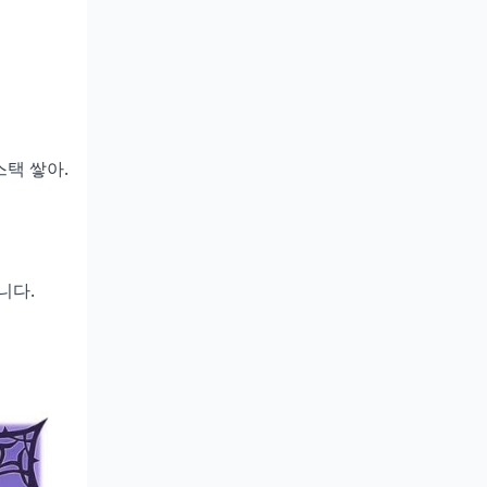
스택 쌓아.
니다.