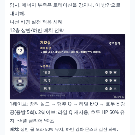
임시. 에너지 부족은 로테이션을 망치니, 이 방안으로
대비해.
나선 비경 실전 적용 사례
12층 상반/하반 배치 전략
1웨이브: 종려 실드 → 행추 Q → 라일 E/Q → 호두 E 강
공(증발 5회). 2웨이브: 라일 Q 재사용, 호두 HP 50% 유
지. 36별 클리어 90초.
배치
: 상반 물 오라 80% 유지, 하반 강화 몬스터 감전 파훼.