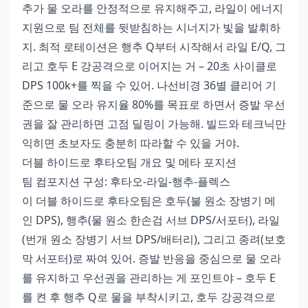
추가 물 오라를 안정적으로 유지해주고, 라일이 에너지
지원으로 팀 전체를 뒷받침하는 시너지가 빛을 발휘하
지. 최적 로테이션은 행추 Q부터 시작해서 라일 E/Q, 그
리고 호두 E 강공격으로 이어지는 거 – 20초 사이클로
DPS 100k+를 찍을 수 있어. 나선비경 36별 클리어 기
준으로 물 오라 유지율 80%를 목표로 하면서 증발 우선
권을 잘 관리하면 고점 딜링이 가능해. 빌드와 테크닉만
익히면 초보자도 충분히 따라할 수 있을 거야.
더블 하이드로 후타오팀 개요 및 메타 포지션
팀 컴포지션 구성: 후타오-라일-행추-플렉스
이 더블 하이드로 후타오팀은 호두(불 원소 장병기 메
인 DPS), 행추(물 원소 한손검 서브 DPS/서포터), 라일
(번개 원소 장병기 서브 DPS/배터리), 그리고 종려(보호
막 서포터)로 짜여 있어. 증발 반응을 중심으로 물 오라
를 유지하고 우선권을 관리하는 게 포인트야 – 호두 E
를 켠 후 행추 Q로 물을 부착시키고, 호두 강공격으로