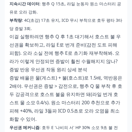
지속시간 데이터
: 행추 Q 15초, 라일 눈동자 원소 마스터리 공
유로 오라 강화.
부착량
: 4C(초강) 17초 유지, ICD 무시 부착으로 호두 평타 3타
당 증발 3회.
이걸 실행하려면 행추 Q 후 1초 대기해서 호스트 불 우
선권을 확보하고, 라일 E로 번개 준비(감전 도트 피해
피함). 오라 소실 전에 행추 E로 초기화 재부착해봐. 오
라가 이렇게 안정되면 증발이 훨씬 수월해지지 않나?
증발 반응 우선권 작동 원리 상세 분석
증발 배율은 물(게스트) + 불(호스트)로 1.5배, 역반응은
2배야. 우선권은 증발 > 감전으로, 행추 Q 물 부착 후 호
두 강공격으로 호스트 불을 유지하면 돼(라일 번개 호
스트 물 소모 0.4/s). 원소 마스터리 200 추천으로 추가
피해 +40%, 라일 3돌파 ICD 0.5초로 오라 오염을 최소
화할 수 있어.
우선권 메커니즘
: 호두 E '나비의 서' HP 30% 소모 9초 불 전