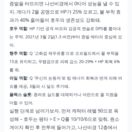
증발을 터뜨리면 나선비경에서 0티어 성능을 낼 수 있
지. 게다가 2물 공명으로 HP가 25% 오르고, 불 부착 효
과가 40% 줄어들어 호두의 생존성도 강화돼.
호두 역할
: HP 기반 공격 버프와 강공격 캔슬로 DPS를 뽑아내
는 주역. 2021년 3월 2일(1.3 버전)부터 증발 메타의 중심에 섰
어.
행추 역할
: Q '고화검 재우유홍'으로 오프필드에서 물 부착을
15초 유지하고, 우렴검으로 피해 감소 20-29% + HP 회복 6%
를 줘.
라일 역할
: Q '무신의 눈동자'로 팀 에너지 회복과 번개 피해 버
프를 제공, 3돌파 시 딜도 추가돼.
플렉스 슬롯
: 종려로 실드를 대체하거나 야란으로 물 지원을
더할 수 있어.
실행 단계로 넘어가보자. 먼저 캐릭터 레벨 90으로 육
성해 – 호두는 평타 > E > Q를 10/10/6으로 맞춰. 원소
게이지 확인 후 전투에 들어가고, 나선비경 12층에서