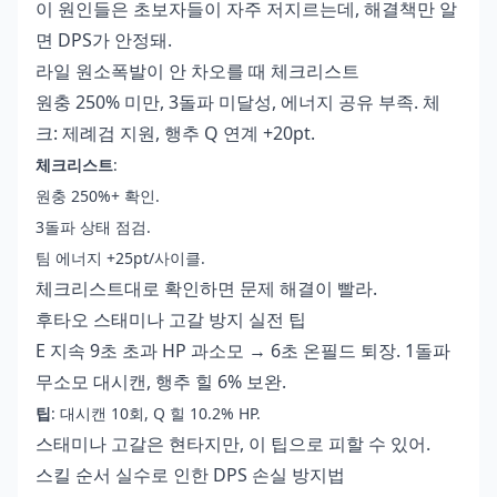
이 원인들은 초보자들이 자주 저지르는데, 해결책만 알
면 DPS가 안정돼.
라일 원소폭발이 안 차오를 때 체크리스트
원충 250% 미만, 3돌파 미달성, 에너지 공유 부족. 체
크: 제례검 지원, 행추 Q 연계 +20pt.
체크리스트
:
원충 250%+ 확인.
3돌파 상태 점검.
팀 에너지 +25pt/사이클.
체크리스트대로 확인하면 문제 해결이 빨라.
후타오 스태미나 고갈 방지 실전 팁
E 지속 9초 초과 HP 과소모 → 6초 온필드 퇴장. 1돌파
무소모 대시캔, 행추 힐 6% 보완.
팁
: 대시캔 10회, Q 힐 10.2% HP.
스태미나 고갈은 현타지만, 이 팁으로 피할 수 있어.
스킬 순서 실수로 인한 DPS 손실 방지법