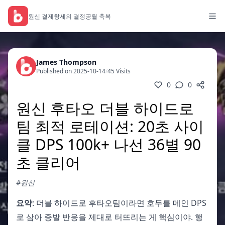
원신 결제
창세의 결정
공월 축복
James Thompson
Published on 2025-10-14
/
45 Visits
0
0
원신 후타오 더블 하이드로
팀 최적 로테이션: 20초 사이
클 DPS 100k+ 나선 36별 90
초 클리어
#원신
요약
: 더블 하이드로 후타오팀이라면 호두를 메인 DPS
로 삼아 증발 반응을 제대로 터뜨리는 게 핵심이야. 행