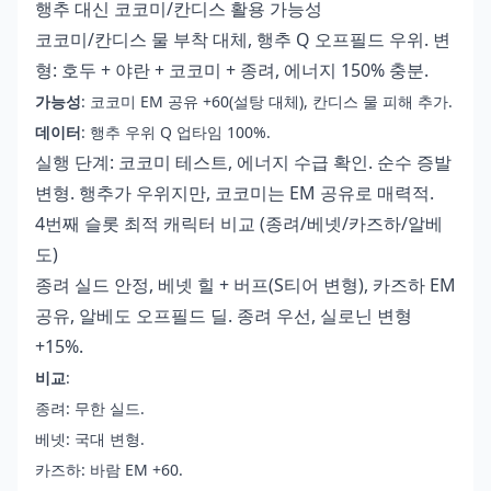
행추 대신 코코미/칸디스 활용 가능성
코코미/칸디스 물 부착 대체, 행추 Q 오프필드 우위. 변
형: 호두 + 야란 + 코코미 + 종려, 에너지 150% 충분.
가능성
: 코코미 EM 공유 +60(설탕 대체), 칸디스 물 피해 추가.
데이터
: 행추 우위 Q 업타임 100%.
실행 단계: 코코미 테스트, 에너지 수급 확인. 순수 증발
변형. 행추가 우위지만, 코코미는 EM 공유로 매력적.
4번째 슬롯 최적 캐릭터 비교 (종려/베넷/카즈하/알베
도)
종려 실드 안정, 베넷 힐 + 버프(S티어 변형), 카즈하 EM
공유, 알베도 오프필드 딜. 종려 우선, 실로닌 변형
+15%.
비교
:
종려: 무한 실드.
베넷: 국대 변형.
카즈하: 바람 EM +60.