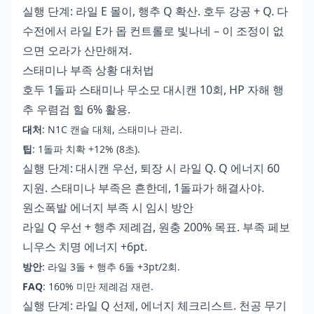
실행 단계: 라일 E 몰이, 행추 Q 확산. 호두 강공 + Q. 다
수전에서 라일 E가 몹 컨트롤로 빛나네 – 이 조정이 없
으면 오라가 산만해져.
스태미나 부족 상황 대처법
호두 1돌파 스태미나 무소모 대시캔 10회, HP 자해 행
추 우렴검 힐 6% 활용.
대처
: N1C 캔슬 대체, 스태미나 관리.
팁
: 1돌파 치확 +12% (8초).
실행 단계: 대시캔 우선, 퇴장 시 라일 Q. Q 에너지 60
지원. 스태미나 부족은 흔한데, 1돌파가 해결사야.
원소폭발 에너지 부족 시 임시 방안
라일 Q 우선 + 행추 제례검, 원충 200% 목표. 부족 페보
니우스 치명 에너지 +6pt.
방안
: 라일 3돌 + 행추 6돌 +3pt/2회.
FAQ
: 160% 미만 제례검 재련.
실행 단계: 라일 Q 선제, 에너지 체크리스트. 천공 무기