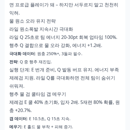
면 프로급 플레이가 돼 – 하지만 서두르지 말고 천천히
익혀.
물 원소 오라 유지 전략
라일 원소폭발 지속시간 극대화
라일 Q 25초로 팀 에너지 20-30pt 회복 업타임 100%.
행추 Q 결합으로 물 오라 강화, 에너지 +1.2배.
극대화 데이터
: 원충 250%+, 3돌파 필수.
전략
: Q 중 행추 재진입.
실행 단계: E 번개 준비, Q 발동 버프 유지. 에너지 부족
제례검 지원. 라일 Q를 극대화하면 전체 팀이 숨쉬기
쉬워져.
행추 물 검 쿨타임 갭 메우기
제례검 E 쿨 40% 초기화, 입자 2배. 5재련 80% 확률, 원
충 +20.7%.
갭 데이터
: E 10.5초, Q 15초 지속.
메우기
: E 홀드 물 부착 + 피해 증가.