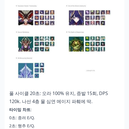
풀 사이클 20초: 오라 100% 유지, 증발 15회, DPS
120k. 나선 4층 물 심연 메이지 파훼에 딱.
타이밍 차트
:
0초: 종려 E/Q.
2초: 행추 E/Q.