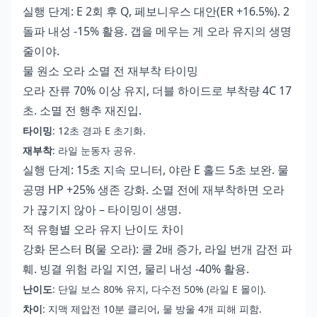
실행 단계: E 2회 후 Q, 페보니우스 대안(ER +16.5%). 2
돌파 내성 -15% 활용. 갭을 메우는 게 오라 유지의 생명
줄이야.
물 원소 오라 소멸 전 재부착 타이밍
오라 잔류 70% 이상 유지, 더블 하이드로 부착량 4C 17
초. 소멸 전 행추 재진입.
타이밍
: 12초 경과 E 초기화.
재부착
: 라일 눈동자 공유.
실행 단계: 15초 지속 모니터, 야란 E 홀드 5초 보완. 물
공명 HP +25% 생존 강화. 소멸 전에 재부착하면 오라
가 끊기지 않아 – 타이밍이 생명.
적 유형별 오라 유지 난이도 차이
강화 몬스터 B(물 오라): 쿨 2배 증가, 라일 번개 감전 파
훼. 빙결 위험 라일 지연, 물리 내성 -40% 활용.
난이도
: 단일 보스 80% 유지, 다수전 50% (라일 E 몰이).
차이
: 지맥 제압전 10분 클리어, 물 방울 4개 피해 피함.