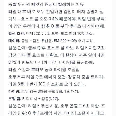
증발 우선권 빼앗김 현상이 발생하는 이유
라일 Q 후 바로 호두 진입하면 감전이 터져 증발이 실
패해 – 호스트 물 소모 0.4/s 때문이야. 라일 번개 부착
이 감전 우선이니, 행추 Q 물 부착 후 1초 대기해야 해.
발생 조건
: 번개 ICD 0.5초 오염, 도트 피해 10% 손실.
데이터
: 증발 > 감전 우선권, EM 200 +40% 추가 피해.
실행 단계: 행추 Q 후 호스트 불 확보, 라일 E 지연 2초.
감전 과다 물 호스트 재확보. 이 현상이 자주 일어나면
DPS가 반토막 나니까, 대기 타이밍을 습관화해.
라일 스킬과 후타오 공격 타이밍 조절법
호두 E 후 라일 Q로 에너지 충전, 강공격 증발 트리거.
라일 3돌파 번개 ICD 최소화로 오라 오염 ↓.
타이밍
: 호두 강공 3타당 증발 3회, 1초 대기.
조절 팁
: E 후 대시 + 강공(N2C).
실행 단계: 라일 E 우선 사용, 호두 온필드 6초 제한. 프
레임 단위: Q 후 1프레임 지연. 타이밍 조절이 이 테크