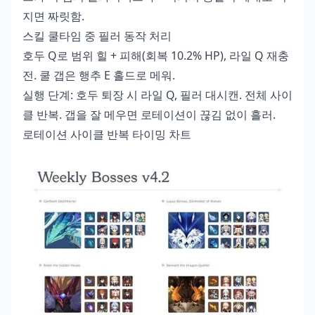
지면 짜릿함.
스킬 쿨타임 중 필러 동작 처리
호두 Q로 범위 힐 + 피해(회복 10.2% HP), 라일 Q 재충
전. 쿨 갭은 행추 E 홀드로 메워.
실행 단계: 호두 퇴장 시 라일 Q, 필러 대시캔. 전체 사이
클 반복. 갭을 잘 메우면 로테이션이 끊김 없이 흘러.
로테이션 사이클 반복 타이밍 차트