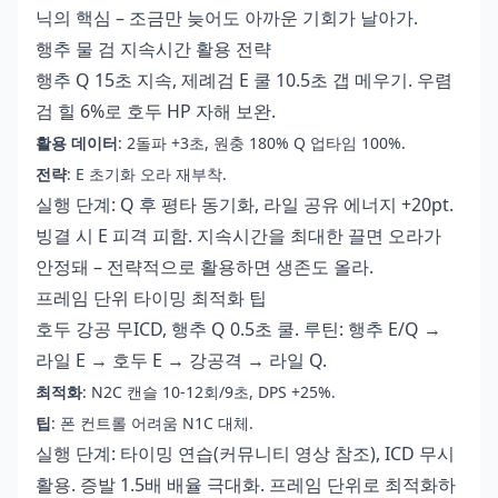
닉의 핵심 – 조금만 늦어도 아까운 기회가 날아가.
행추 물 검 지속시간 활용 전략
행추 Q 15초 지속, 제례검 E 쿨 10.5초 갭 메우기. 우렴
검 힐 6%로 호두 HP 자해 보완.
활용 데이터
: 2돌파 +3초, 원충 180% Q 업타임 100%.
전략
: E 초기화 오라 재부착.
실행 단계: Q 후 평타 동기화, 라일 공유 에너지 +20pt.
빙결 시 E 피격 피함. 지속시간을 최대한 끌면 오라가
안정돼 – 전략적으로 활용하면 생존도 올라.
프레임 단위 타이밍 최적화 팁
호두 강공 무ICD, 행추 Q 0.5초 쿨. 루틴: 행추 E/Q →
라일 E → 호두 E → 강공격 → 라일 Q.
최적화
: N2C 캔슬 10-12회/9초, DPS +25%.
팁
: 폰 컨트롤 어려움 N1C 대체.
실행 단계: 타이밍 연습(커뮤니티 영상 참조), ICD 무시
활용. 증발 1.5배 배율 극대화. 프레임 단위로 최적화하