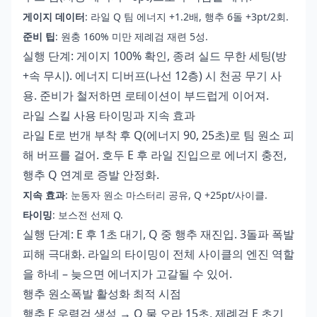
게이지 데이터
: 라일 Q 팀 에너지 +1.2배, 행추 6돌 +3pt/2회.
준비 팁
: 원충 160% 미만 제례검 재련 5성.
실행 단계: 게이지 100% 확인, 종려 실드 무한 세팅(방
+속 무시). 에너지 디버프(나선 12층) 시 천공 무기 사
용. 준비가 철저하면 로테이션이 부드럽게 이어져.
라일 스킬 사용 타이밍과 지속 효과
라일 E로 번개 부착 후 Q(에너지 90, 25초)로 팀 원소 피
해 버프를 걸어. 호두 E 후 라일 진입으로 에너지 충전,
행추 Q 연계로 증발 안정화.
지속 효과
: 눈동자 원소 마스터리 공유, Q +25pt/사이클.
타이밍
: 보스전 선제 Q.
실행 단계: E 후 1초 대기, Q 중 행추 재진입. 3돌파 폭발
피해 극대화. 라일의 타이밍이 전체 사이클의 엔진 역할
을 하네 – 늦으면 에너지가 고갈될 수 있어.
행추 원소폭발 활성화 최적 시점
행추 E 우렴검 생성 → Q 물 오라 15초, 제례검 E 초기