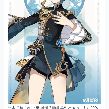
행추 Q는 1초당 물 피해 3회에 우렴검 피해 감소 29%,