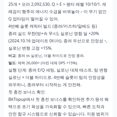
25개 + 모라 2,092,530. Q > E > 평타 레벨 10/10/1. 제
례검이 행추의 에너지 수급을 바꿔놓아 – 이 무기 없인
Q 업타임이 떨어질 수 있어.
4번째 슬롯 캐릭터 빌드 (종려/카즈하/알베도 등)
종려 실드 무한(방+속 무시), 실로닌 명함 딜 +20%
(2024.10.16 업데이트 0티어). 종려 우선으로 안정성 ↑,
실로닌 변형 고점 +15%.
비교
: 종려 vs 실로닌, 더블 하이드로 안정 종려.
빌드
: 체력 26,000+ (야란 대체 DPS +15%).
실행 단계: 종려 E/Q 세팅, 실로닌 대체 테스트. 팀 변형
실로닌 + 더블 하이드로. 4번째 슬롯이 팀의 안정성을
좌우하니, 종려부터 시작하는 게 안전해.
첫 충전 보너스 확인
BitTopup에서 첫 충전 보너스를 확인하면 추가 원석 혜
택으로 초기 육성을 가속화할 수 있으며, 빠른 도착과
안전 합규 시스템으로 신뢰할 수 있습니다. 지원 범위가