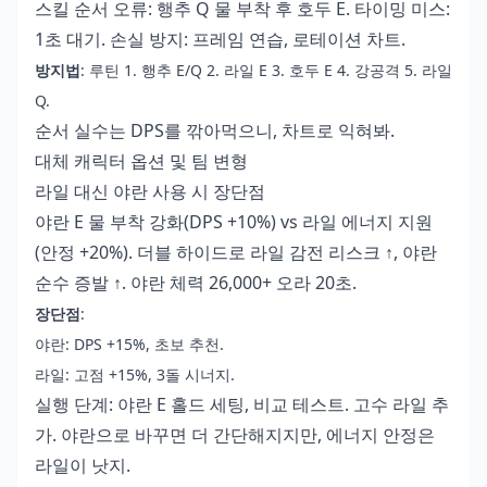
스킬 순서 오류: 행추 Q 물 부착 후 호두 E. 타이밍 미스:
1초 대기. 손실 방지: 프레임 연습, 로테이션 차트.
방지법
: 루틴 1. 행추 E/Q 2. 라일 E 3. 호두 E 4. 강공격 5. 라일
Q.
순서 실수는 DPS를 깎아먹으니, 차트로 익혀봐.
대체 캐릭터 옵션 및 팀 변형
라일 대신 야란 사용 시 장단점
야란 E 물 부착 강화(DPS +10%) vs 라일 에너지 지원
(안정 +20%). 더블 하이드로 라일 감전 리스크 ↑, 야란
순수 증발 ↑. 야란 체력 26,000+ 오라 20초.
장단점
:
야란: DPS +15%, 초보 추천.
라일: 고점 +15%, 3돌 시너지.
실행 단계: 야란 E 홀드 세팅, 비교 테스트. 고수 라일 추
가. 야란으로 바꾸면 더 간단해지지만, 에너지 안정은
라일이 낫지.