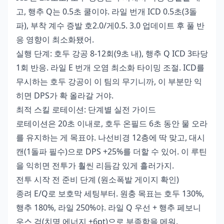
고, 행추 Q는 0.5초 쿨이야. 라일 번개 ICD 0.5초(3돌
파), 부착 계수 증발 호2.0/게0.5. 3.0 업데이트 후 풀 반
응 영향이 최소화됐어.
실행 단계: 호두 강공 8-12회(9초 내), 행추 Q ICD 3타당
1회 반응. 라일 E 번개 오염 최소화 타이밍 조절. ICD를
무시하는 호두 강공이 이 팀의 무기니까, 이 부분만 익
히면 DPS가 확 올라갈 거야.
최적 스킬 로테이션: 단계별 실전 가이드
로테이션은 20초 이내로, 호두 온필드 6초 동안 물 오라
를 유지하는 게 목표야. 나선비경 12층에 딱 맞고, 대시
캔(1돌파 필수)으로 DPS +25%를 더할 수 있어. 이 루틴
을 익히면 전투가 훨씬 리듬감 있게 흘러가지.
전투 시작 전 준비 단계 (원소폭발 게이지 확인)
종려 E/Q로 보호막 세팅부터. 원충 목표는 호두 130%,
행추 180%, 라일 250%야. 라일 Q 우선 + 행추 페보니
우스 검(치명 에너지 +6pt)으로 부족함을 메워.