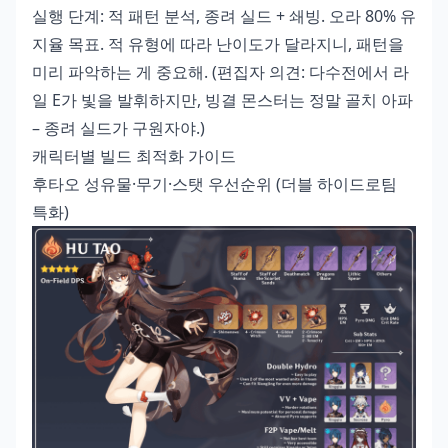
실행 단계: 적 패턴 분석, 종려 실드 + 쇄빙. 오라 80% 유
지율 목표. 적 유형에 따라 난이도가 달라지니, 패턴을
미리 파악하는 게 중요해. (편집자 의견: 다수전에서 라
일 E가 빛을 발휘하지만, 빙결 몬스터는 정말 골치 아파
– 종려 실드가 구원자야.)
캐릭터별 빌드 최적화 가이드
후타오 성유물·무기·스탯 우선순위 (더블 하이드로팀
특화)