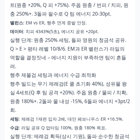
트(원충 +20%, Q 피 +75%). 주옵 원충 / 번피 / 치피, 원
충 250%+. 3돌파 필수로 Q 팀 에너지 20-30pt.
밸런스
: EM vs ER, 행추 연계 증발 안정.
데이터
: 치피 4343%(5초), 에너지 공유 +20pt.
실행 단계: 원충 250% 세팅, 돌파 영원의 청금석 공유.
Q > E > 평타 레벨 10/8/6. EM과 ER 밸런스가 라일의
역할을 결정짓네 – 에너지 지원이 부족하면 팀이 흔들
려.
행추 제물검 세팅과 에너지 수급 최적화
행추 빌드는 무기 제례검(E 쿨 초기화 40%), 성유물 왕
실 4세트(Q 후 팀 공격 +20%). 주옵 원충 / 물피 / 치확,
원충 180%+. 2돌파 물 내성 -15%, 6돌파 에너지 +3pt/2
회.
세팅
: 제례검 1재련 입자 2배, 대안 페보니우스 ER +16.5%.
수급
: 라일 공유 Q 업타임 100%, 원충 180% 목표.
실행 단계: 제례검 획득(상시 기원), 돌파 순수한 청금석