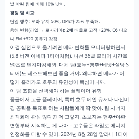
발 야란 팀에 비해 10% 낮아.
경쟁 팀 비교
:
단일 행추: 오라 유지 50%, DPS가 25% 부족해.
융해 변형(라일 → 로자리아): 2배 배율로 고점 +20%, C6 디오
나 EM +320 공유가 강점.
이걸 실전으로 옮기려면 메타 변화를 모니터링하면서
(5.8 버전 이네파 1티어처럼), 나선 36별 클리어 시간을
90초로 벤치마킹해봐. 대체 팀(호두+행추+베넷+설탕 S
티어)도 테스트해보면 좋을 거야. 왜냐하면 메타가 어
떻게 흘러가도 호두의 유연성이 핵심이니까.
이 팀 조합을 선택해야 하는 플레이어 유형
중급에서 고급 플레이어, 특히 호두 메인 유저나 나선비
경 공략을 목표로 하는 사람들에게 딱 맞아. 팀 시너지
최적화에 관심 많다면 더 그렇지. 초보자는 행추+야란
변형부터 시작하는 게 나아 – 고수들은 라일로 에너지
안정화를 더할 수 있어. 2024년 8월 28일 말라니 1티어