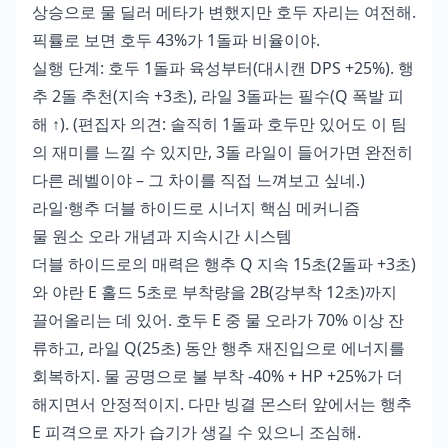
상승으로 물 딜러 메타가 변했지만 호두 자리는 여전해.
픽률로 보면 호두 43%가 1돌파 비율이야.
실행 단계: 호두 1돌파 육성부터(대시캔 DPS +25%). 행
추 2돌 추천(지속 +3초), 라일 3돌파는 필수(Q 폭발 피
해 ↑). (편집자 의견: 솔직히 1돌파 호두만 있어도 이 팀
의 재미를 느낄 수 있지만, 3돌 라일이 들어가면 완전히
다른 레벨이야 – 그 차이를 직접 느껴보고 싶네.)
라일·행추 더블 하이드로 시너지 핵심 메커니즘
물 원소 오라 개념과 지속시간 시스템
더블 하이드로의 매력은 행추 Q 지속 15초(2돌파 +3초)
와 야란 E 홀드 5초로 부착량을 2B(강부착 12초)까지
끌어올리는 데 있어. 호두 E 중 물 오라가 70% 이상 잔
류하고, 라일 Q(25초) 동안 행추 재진입으로 에너지를
회복하지. 물 공명으로 불 부착 -40% + HP +25%가 더
해지면서 안정적이지. 다만 빙결 몬스터 앞에서는 행추
E 피격으로 자가 습기가 생길 수 있으니 조심해.