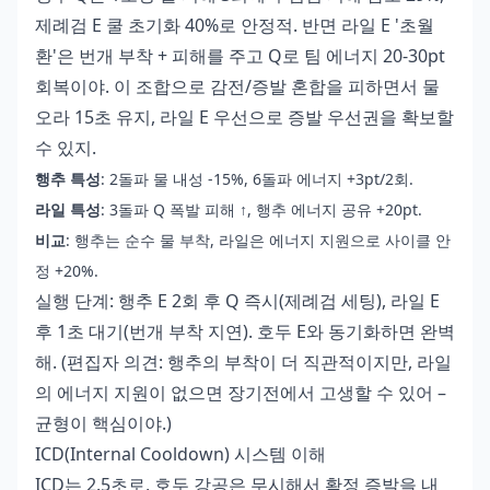
제례검 E 쿨 초기화 40%로 안정적. 반면 라일 E '초월
환'은 번개 부착 + 피해를 주고 Q로 팀 에너지 20-30pt
회복이야. 이 조합으로 감전/증발 혼합을 피하면서 물
오라 15초 유지, 라일 E 우선으로 증발 우선권을 확보할
수 있지.
행추 특성
: 2돌파 물 내성 -15%, 6돌파 에너지 +3pt/2회.
라일 특성
: 3돌파 Q 폭발 피해 ↑, 행추 에너지 공유 +20pt.
비교
: 행추는 순수 물 부착, 라일은 에너지 지원으로 사이클 안
정 +20%.
실행 단계: 행추 E 2회 후 Q 즉시(제례검 세팅), 라일 E
후 1초 대기(번개 부착 지연). 호두 E와 동기화하면 완벽
해. (편집자 의견: 행추의 부착이 더 직관적이지만, 라일
의 에너지 지원이 없으면 장기전에서 고생할 수 있어 –
균형이 핵심이야.)
ICD(Internal Cooldown) 시스템 이해
ICD는 2.5초로, 호두 강공은 무시해서 확정 증발을 내