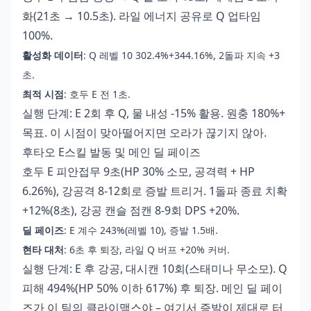
화(21초 → 10.5초). 라일 에너지 공유로 Q 업타임
100%.
활성화 데이터
: Q 레벨 10 302.4%+344.16%, 2돌파 지속 +3
초.
최적 시점
: 호두 E 전 1초.
실행 단계: E 2회 후 Q, 물 내성 -15% 활용. 원충 180%+
목표. 이 시점이 맞아떨어지면 오라가 끊기지 않아.
후타오 E스킬 발동 및 메인 딜 페이즈
호두 E 피안접무 9초(HP 30% 소모, 공격력 + HP
6.26%), 강공격 8-12회로 증발 트리거. 1돌파 종료 치확
+12%(8초), 강공 캔슬 점캔 8-9회 DPS +20%.
딜 페이즈
: E 계수 243%(레벨 10), 증발 1.5배.
현타 대처
: 6초 후 퇴장, 라일 Q 버프 +20% 커버.
실행 단계: E 후 강공, 대시캔 10회(스태미나 무소모). Q
피해 494%(HP 50% 이하 617%) 후 퇴장. 메인 딜 페이
즈가 이 팀의 클라이맥스야 – 여기서 증발이 제대로 터