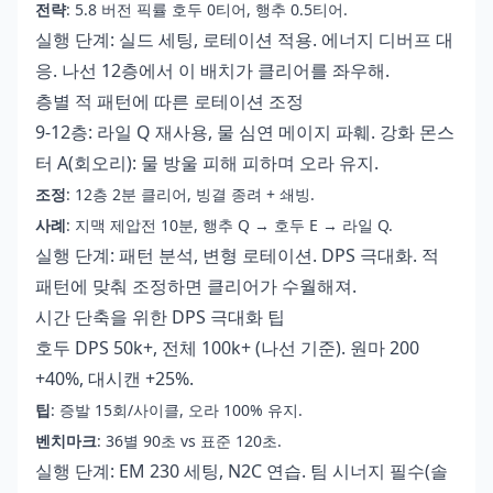
전략
: 5.8 버전 픽률 호두 0티어, 행추 0.5티어.
실행 단계: 실드 세팅, 로테이션 적용. 에너지 디버프 대
응. 나선 12층에서 이 배치가 클리어를 좌우해.
층별 적 패턴에 따른 로테이션 조정
9-12층: 라일 Q 재사용, 물 심연 메이지 파훼. 강화 몬스
터 A(회오리): 물 방울 피해 피하며 오라 유지.
조정
: 12층 2분 클리어, 빙결 종려 + 쇄빙.
사례
: 지맥 제압전 10분, 행추 Q → 호두 E → 라일 Q.
실행 단계: 패턴 분석, 변형 로테이션. DPS 극대화. 적
패턴에 맞춰 조정하면 클리어가 수월해져.
시간 단축을 위한 DPS 극대화 팁
호두 DPS 50k+, 전체 100k+ (나선 기준). 원마 200
+40%, 대시캔 +25%.
팁
: 증발 15회/사이클, 오라 100% 유지.
벤치마크
: 36별 90초 vs 표준 120초.
실행 단계: EM 230 세팅, N2C 연습. 팀 시너지 필수(솔