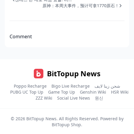
原神：本周大事件，预计可拿1770原石！
Comment
BitTopup News
Poppo Recharge
Bigo Live Recharge
شحن زينا لايف
PUBG UC Top Up
Game Top Up
Genshin Wiki
HSR Wiki
ZZZ Wiki
Social Live News
원신
© 2026
BitTopup News
. All Rights Reserved. Powered by
BitTopup Shop
.