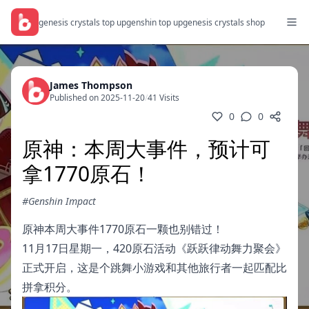
genesis crystals top up
genshin top up
genesis crystals shop
James Thompson
Published on 2025-11-20
/
41 Visits
0
0
原神：本周大事件，预计可
拿1770原石！
#Genshin Impact
原神本周大事件1770原石一颗也别错过！
11月17日星期一，420原石活动《跃跃律动舞力聚会》
正式开启，这是个跳舞小游戏和其他旅行者一起匹配比
拼拿积分。