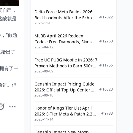
疑自己，
Delta Force Meta Builds 2026:
17022
Best Loadouts After the Echo
这酸就是
2025-11-03
Season Update
，“做题
MLBB April 2026 Redeem
12760
Codes: Free Diamonds, Skins &
2026-04-12
Starlight Rewards
也给出了
Free UC PUBG Mobile in 2026: 7
11756
Proven Methods to Earn 500+
拥有了一
2025-09-09
UC (V4.3 & RPA18 Updates)
Genshin Impact Pricing Guide
前进。但
10823
2026: Official Top-Up Center,
2025-09-10
Platform Differences, and
Smarter Spending
Honor of Kings Tier List April
9783
2026: S-Tier Meta & Patch 2.2
2025-11-14
Changes
Genshin Impact New Moon