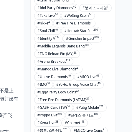
#Chamet Diamond
40
1
#Idol Party Diamonds
#붕괴 스타레일
64
64
#Taka Live
#WeSing Kcoin
4
3
#nikke
#Free Fire Diamonds
40
210
#Soul Chill
#Honkai: Star Rail
174
889
#Identity V
#Genshin Impact
101
#Mobile Legends Bang Bang
58
#TNG Reload Pin (MY)
117
#Arena Breakout
43
#Mango Live Diamonds
40
91
#Uplive Diamonds
#MICO Live
40
40
#IMO
#YoHo: Group Voice Chat
不是上
48
#Eggy Party Eggy Coins
能并没有
37
#Free Fire Diamonds (LATAM)
36
771
#GASH Card (TW)
#Pubg Mobile
810
407
资产飞
#Poppo Live
#젠레스 존 제로
38
118
#Xena Live
#Chamet
470
2
#붕괴: 스타레일
#MICO Live Coins
淀”期。