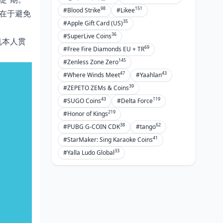
98
151
#Blood Strike
#Likee
在于避免
35
#Apple Gift Card (US)
36
#SuperLive Coins
帆本人贯
69
#Free Fire Diamonds EU + TR
145
#Zenless Zone Zero
47
43
#Where Winds Meet
#Yaahlan
39
#ZEPETO ZEMs & Coins
43
119
#SUGO Coins
#Delta Force
219
#Honor of Kings
38
62
#PUBG G-COIN CDK
#tango
41
#StarMaker: Sing Karaoke Coins
33
#Yalla Ludo Global