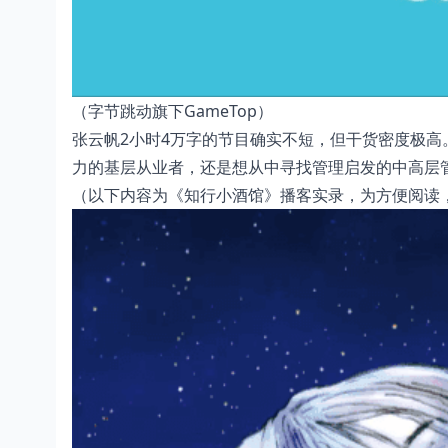
（字节跳动旗下GameTop）
张云帆2小时4万字的节目确实不短，但干货密度极
力的基层从业者，还是想从中寻找管理启发的中高层
（以下内容为《知行小酒馆》播客实录，为方便阅读