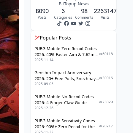
BitTopup News
8090
6
98
2263147
Posts
Categories
Comments
Visits
Popular Posts
PUBG Mobile Zero Recoil Codes
60118
2026: 40% Faster Aim & 7.62mm
2025-11-14
Weapon Adjustments
Genshin Impact Anniversary
30016
2026: 20+ Free Pulls, Snezhnaya
2025-09-05
Roadmap & Complete Guide
Guide
PUBG Mobile No-Recoil Codes
23029
2026: 4-Finger Claw Guide
2025-12-26
PUBG Mobile Sensitivity Codes
20217
2026: 90%+ Zero Recoil for the
2025-11-22
V4.4 M416 & AUG Meta