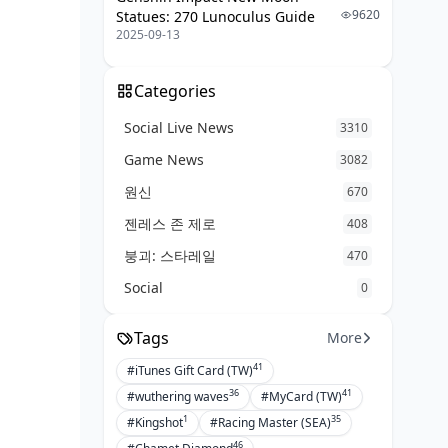
9620
Statues: 270 Lunoculus Guide
2025-09-13
Categories
Social Live News
3310
Game News
3082
원신
670
젠레스 존 제로
408
붕괴: 스타레일
470
Social
0
Tags
More
41
#iTunes Gift Card (TW)
36
41
#wuthering waves
#MyCard (TW)
1
35
#Kingshot
#Racing Master (SEA)
46