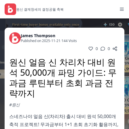
원신 결제
창세의 결정
공월 축복
James Thompson
Published on 2025-11-21
/
144 Visits
0
0
원신 얼음 신 차리차 대비 원
석 50,000개 파밍 가이드: 무
과금 루틴부터 초회 과금 전
략까지
#원신
스네즈나야 얼음 신(차리차) 출시 대비 원석 50,000개
축적 프로젝트! 무과금부터 1+1 초회 초기화 활용까지,