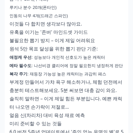
루키나 분수 20개(폰타인)
인동의 나무 4개(드래곤 스파인)
이것들 다 합치면 생각보다 많아요.
유혹을 이기는 '존버' 마인드셋 가이드
불필요한 뽑기 방지 – 이게 제일 어려워요
원석 5만 목표 달성을 위한 뽑기 판단 기준:
애정캐 우선
: 성능보다 개인적 선호도가 높은 캐릭터
메타 필수도
: 나선비경 클리어에 정말 필요한지 냉정하게 판단
복각 주기
: 재등장 가능성 높은 캐릭터는 과감히 패스
부계정 만들어서 가챠 욕구 해소하거나, 체험 던전에서
충분히 테스트해보세요. 5분 써보면 대충 감이 와요.
솔직히 말하면 – 이게 제일 힘든 부분입니다. 예쁜 캐릭
터 나오면 손가락이 저절로...
얼음 신(차리차) 대비 육성 재료 예측
미리 준비할 수 있는 것들
6.0 버전 5주년 업데이트에서 '주인 없는 운명의 별'로 5