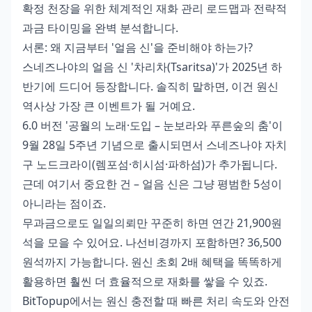
확정 천장을 위한 체계적인 재화 관리 로드맵과 전략적
과금 타이밍을 완벽 분석합니다.
서론: 왜 지금부터 '얼음 신'을 준비해야 하는가?
스네즈나야의 얼음 신 '차리차(Tsaritsa)'가 2025년 하
반기에 드디어 등장합니다. 솔직히 말하면, 이건 원신
역사상 가장 큰 이벤트가 될 거예요.
6.0 버전 '공월의 노래·도입 – 눈보라와 푸른숲의 춤'이
9월 28일 5주년 기념으로 출시되면서 스네즈나야 자치
구 노드크라이(렘포섬·히시섬·파하섬)가 추가됩니다.
근데 여기서 중요한 건 – 얼음 신은 그냥 평범한 5성이
아니라는 점이죠.
무과금으로도 일일의뢰만 꾸준히 하면 연간 21,900원
석을 모을 수 있어요. 나선비경까지 포함하면? 36,500
원석까지 가능합니다.
원신 초회 2배
혜택을 똑똑하게
활용하면 훨씬 더 효율적으로 재화를 쌓을 수 있죠.
BitTopup에서는 원신 충전할 때 빠른 처리 속도와 안전