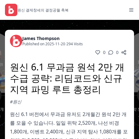
원신 결제
창세의 결정
공월 축복
James Thompson
Published on 2025-11-20
/
294 Visits
0
0
원신 6.1 무과금 원석 2만 개
수급 공략: 리딤코드와 신규
지역 파밍 루트 총정리
#원신
원신 6.1 버전에서 무과금 유저도 2개월간 원석 2만 개
를 모을 수 있습니다. 일일 위탁 2,520개, 나선 비경
1,800개, 이벤트 2,400개, 신규 지역 탐사 1,080개를 포