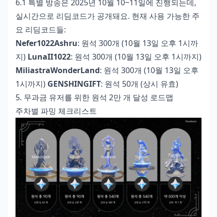
6.1 특별 방송은 2025년 10월 10~11일에 진행되는데,
실시간으로 리딤코드가 공개돼요. 현재 사용 가능한 주
요 리딤코드들:
Nefer1022Ashru
: 원석 300개 (10월 13일 오후 1시까
지)
LunaII1022
: 원석 300개 (10월 13일 오후 1시까지)
MiliastraWonderLand
: 원석 300개 (10월 13일 오후
1시까지)
GENSHINGIFT
: 원석 50개 (상시 유효)
5. 무과금 유저를 위한 원석 2만 개 달성 로드맵
주차별 파밍 체크리스트