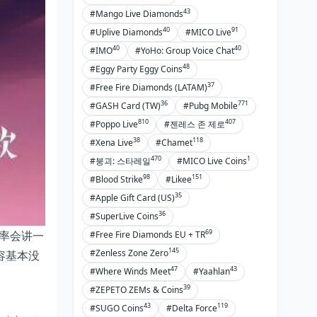
43
#Mango Live Diamonds
40
91
#Uplive Diamonds
#MICO Live
40
40
#IMO
#YoHo: Group Voice Chat
48
#Eggy Party Eggy Coins
37
#Free Fire Diamonds (LATAM)
36
771
#GASH Card (TW)
#Pubg Mobile
810
407
#Poppo Live
#젠레스 존 제로
38
118
#Xena Live
#Chamet
470
1
#붕괴: 스타레일
#MICO Live Coins
98
151
#Blood Strike
#Likee
35
#Apple Gift Card (US)
36
#SuperLive Coins
69
率会讲一
#Free Fire Diamonds EU + TR
145
#Zenless Zone Zero
容基本没
47
43
#Where Winds Meet
#Yaahlan
39
#ZEPETO ZEMs & Coins
43
119
#SUGO Coins
#Delta Force