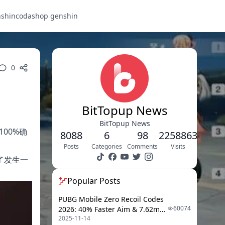
nshin
codashop genshin
0
BitTopup News
BitTopup News
00%确
8088
6
98
2258863
Posts
Categories
Comments
Visits
了发生一
Popular Posts
PUBG Mobile Zero Recoil Codes
60074
2026: 40% Faster Aim & 7.62mm
2025-11-14
Weapon Adjustments