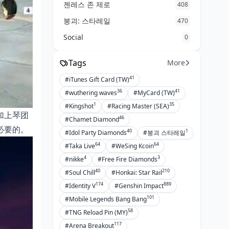
젠레스 존 제로
408
붕괴: 스타레일
470
Social
0
Tags
More
41
#iTunes Gift Card (TW)
36
41
#wuthering waves
#MyCard (TW)
1
35
#Kingshot
#Racing Master (SEA)
加上琴团
46
#Chamet Diamond
必要的。
40
1
#Idol Party Diamonds
#붕괴 스타레일
64
64
#Taka Live
#WeSing Kcoin
4
3
#nikke
#Free Fire Diamonds
40
210
#Soul Chill
#Honkai: Star Rail
174
889
#Identity V
#Genshin Impact
101
#Mobile Legends Bang Bang
58
#TNG Reload Pin (MY)
117
#Arena Breakout