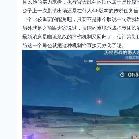
且以他的实力来看，执行官大乱斗的话他属于是比较
公子上一次剧情出场还是在仆人4.6版本的传说任务
上个比较重要的配角吧，只要不是露个脸说一句话就
另外就是之前跟大家说过，后续的幽境危战把琴团长的
最新消息是幽境危战的摔伤机制又回归了，估计策划
防这一个角色就把这种机制给直接无效化了呢。