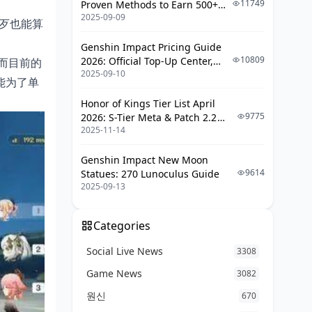
11749
Proven Methods to Earn 500+
2025-09-09
UC (V4.3 & RPA18 Updates)
歹也能算
Genshin Impact Pricing Guide
10809
2026: Official Top-Up Center,
而目前的
2025-09-10
Platform Differences, and
能为了单
Smarter Spending
Honor of Kings Tier List April
9775
2026: S-Tier Meta & Patch 2.2
2025-11-14
Changes
Genshin Impact New Moon
9614
Statues: 270 Lunoculus Guide
2025-09-13
Categories
Social Live News
3308
Game News
3082
원신
670