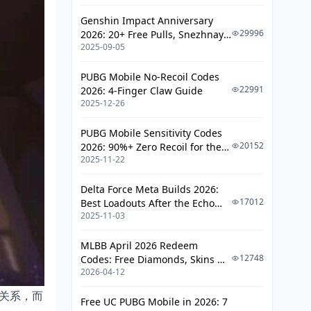
Genshin Impact Anniversary
29996
2026: 20+ Free Pulls, Snezhnaya
2025-09-05
Roadmap & Complete Guide
Guide
PUBG Mobile No-Recoil Codes
22991
2026: 4-Finger Claw Guide
2025-12-26
PUBG Mobile Sensitivity Codes
20152
2026: 90%+ Zero Recoil for the
2025-11-22
V4.4 M416 & AUG Meta
Delta Force Meta Builds 2026:
17012
Best Loadouts After the Echo
2025-11-03
Season Update
MLBB April 2026 Redeem
12748
Codes: Free Diamonds, Skins &
2026-04-12
Starlight Rewards
关系，而
Free UC PUBG Mobile in 2026: 7