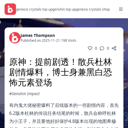
genesis crystals top up
genshin top up
genesis crystals shop
James Thompson
Published on 2025-11-21
/
198 Visits
0
0
原神：提前剧透！散兵杜林
剧情爆料，博士身兼黑白恐
怖元素登场
#Genshin Impact
有内鬼大佬秘密爆料了后续版本的一些剧情内容，首先
6.2版本杜林的传说任务结尾的时候，散兵会称呼杜林
为小王子，并且要他好好保护4.8版本出现的地图希穆