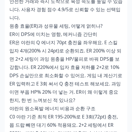
안전한 거래와 즉시 도착으로 육성 속도를 높일 수 있습
니다. 사용자 경험 점수 4.9/5로 신뢰할 수 있는 선택입
니다.
원충 효율(ER)과 성유물 세팅, 어떻게 얽히나?
ER이 DPS에 미치는 영향, 메커니즘 간단히
ER은 야란의 Q 에너지 70pt 충전을 좌우해요. E 스킬
입자 4개(200% 시 24pt)로 순환되죠. ER 200% 이상 되
면 2+2 세팅이 과잉 원충을 HP/물피로 바꿔 DPS를 보
강합니다. ER 220%에서 입자 효율 저하를 2+2로 10%
DPS 손실만으로 최소화할 수 있어요. 게임 내 계산기로
ER 입력하고 E 3회 써서 Q 충전 테스트 해보세요. 과잉
이면 부옵 HP% 20% 더 넣는 거. ER이 왜 이렇게 중요
한지, 한 번 느껴보신 적 있나요?
야란의 원소폭발 에너지 비용과 순환 구조
C0 야란 기준 최적 ER 195-200%로 E 3회(72pt) 충전,
몹 드랍 빼면 대기 60% 적용돼요. 2+2 세팅에서 ER