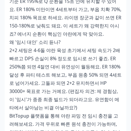
기준 ER 195%로 Q 순환을 15초 안에 유지할 수 있어
요. ER 180% 미만이면 4세트부터 가고, 부옵 치확 70%,
치피 180% 목표로 하세요. 라이덴 장군과 같이 쓰면 ER
150-180%로 낮춰도 돼요. 이 세트가 왜 강력한지 아시
죠? 에너지 순환이 핵심인 야란에게 딱 맞아요.
왜 '임시 대안' 소리 듣나?
2+2 세팅은 4-6돌 야란 육성 초기에서 세팅 속도가 2배
빠르고 DPS 손실이 8% 정도로 임시로 쓰기 좋죠. ER
250%쯤 되면 4절연 대비 유연성이 월등해요. ER 180%
달성 후 파티 테스트 해보고, 부옵 원충 50% 되면 4세트
로 넘어가세요. 고돌파 되면 2+2 유지하면서 HP
30000+ 목표로 가는 거예요. (편집자 의견: 제 경험상,
이 '임시'가 종종 최종 빌드가 되더라고요. 유연함이 메
타에서 살아남는 비결 아닐까요?)
BitTopup 플랫폼을 통해
야란 파밍 전 임시 충전
을 고
려해보세요. 가격 우위로 빠른 원석 충전이 가능하며,