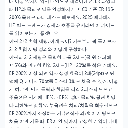
배 이상 앞서서 임시 대안으로 제격이에요. ER 과잉일
때 HP와 물피로 딜을 안정화시키고, C0 기준 ER 195-
200% 목표로 파티 테스트 해보세요. 2025 메타에서
HP 빌드 트렌드가 강세라 초중급 유저라면 이 가이드
꼭 읽어보는 게 좋겠네요.
야란 2+2 혼합 세팅, 이게 뭐야? 기본부터 쫙 풀어보자
2+2 혼합 세팅 정의와 어떻게 구성하나
야란의 2+2 세팅은 몰락한 마음 2세트(물 원소 피해
+15%)와 견고한 천암 2세트(HP +20%)를 섞은 거예요.
ER 200% 이상 되면 입자 생성 효율이 2배(24pt)로 뛴
덕에 Q 에너지 70pt를 E 스킬 3회로 채울 수 있죠. 어떻
게 하냐면, 먼저 몰락과 천암을 각각 2피스씩 모으고,
주옵션은 시계에 HP%나 ER%, 성배 물피%, 왕관 치명
타 피해%로 맞춰요. 부옵션은 치피/치확을 최우선으로
ER 200%까지 조정하는 거. (편집자 의견: 이 세팅으로
처음 야란 키울 때, ER이 안 맞아서 고생한 기억이 나네