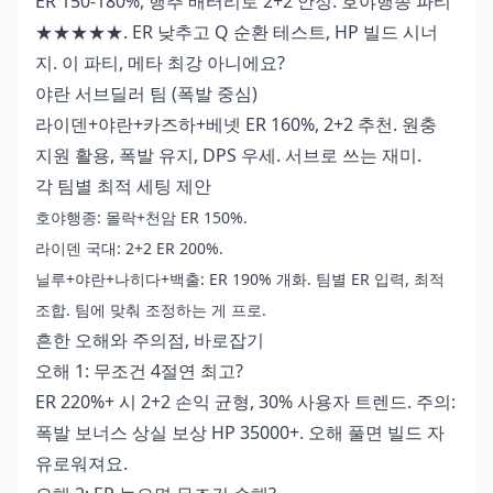
ER 150-180%, 행추 배터리로 2+2 안정. 호야행종 파티
★★★★★. ER 낮추고 Q 순환 테스트, HP 빌드 시너
지. 이 파티, 메타 최강 아니에요?
야란 서브딜러 팀 (폭발 중심)
라이덴+야란+카즈하+베넷 ER 160%, 2+2 추천. 원충
지원 활용, 폭발 유지, DPS 우세. 서브로 쓰는 재미.
각 팀별 최적 세팅 제안
호야행종: 몰락+천암 ER 150%.
라이덴 국대: 2+2 ER 200%.
닐루+야란+나히다+백출: ER 190% 개화. 팀별 ER 입력, 최적
조합. 팀에 맞춰 조정하는 게 프로.
흔한 오해와 주의점, 바로잡기
오해 1: 무조건 4절연 최고?
ER 220%+ 시 2+2 손익 균형, 30% 사용자 트렌드. 주의:
폭발 보너스 상실 보상 HP 35000+. 오해 풀면 빌드 자
유로워져요.