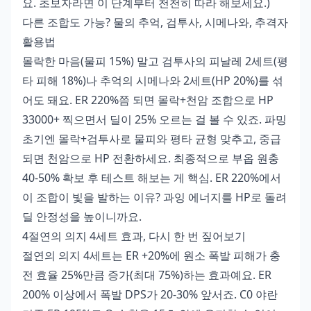
요. 초보자라면 이 단계부터 천천히 따라 해보세요.)
다른 조합도 가능? 물의 추억, 검투사, 시메나와, 추격자
활용법
몰락한 마음(물피 15%) 말고 검투사의 피날레 2세트(평
타 피해 18%)나 추억의 시메나와 2세트(HP 20%)를 섞
어도 돼요. ER 220%쯤 되면 몰락+천암 조합으로 HP
33000+ 찍으면서 딜이 25% 오르는 걸 볼 수 있죠. 파밍
초기엔 몰락+검투사로 물피와 평타 균형 맞추고, 중급
되면 천암으로 HP 전환하세요. 최종적으로 부옵 원충
40-50% 확보 후 테스트 해보는 게 핵심. ER 220%에서
이 조합이 빛을 발하는 이유? 과잉 에너지를 HP로 돌려
딜 안정성을 높이니까요.
4절연의 의지 4세트 효과, 다시 한 번 짚어보기
절연의 의지 4세트는 ER +20%에 원소 폭발 피해가 충
전 효율 25%만큼 증가(최대 75%)하는 효과예요. ER
200% 이상에서 폭발 DPS가 20-30% 앞서죠. C0 야란