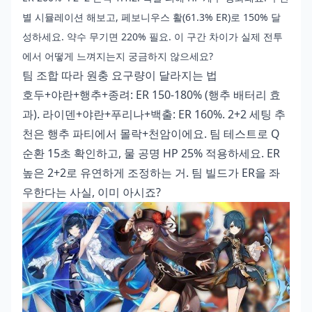
별 시뮬레이션 해보고, 페보니우스 활(61.3% ER)로 150% 달
성하세요. 약수 무기면 220% 필요. 이 구간 차이가 실제 전투
에서 어떻게 느껴지는지 궁금하지 않으세요?
팀 조합 따라 원충 요구량이 달라지는 법
호두+야란+행추+종려: ER 150-180% (행추 배터리 효
과). 라이덴+야란+푸리나+백출: ER 160%. 2+2 세팅 추
천은 행추 파티에서 몰락+천암이에요. 팀 테스트로 Q
순환 15초 확인하고, 물 공명 HP 25% 적용하세요. ER
높은 2+2로 유연하게 조정하는 거. 팀 빌드가 ER을 좌
우한다는 사실, 이미 아시죠?