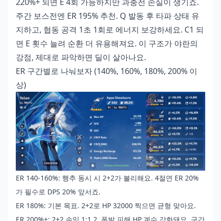
220%+ 되면 E 4회 가능하지만 과충전 손실이 생기죠.
주간 보스전엔 ER 195% 추천. Q 발동 후 타파 상태 유
지하고, 협동 공격 1초 1회로 에너지 보강하세요. C1 되
면 E 횟수 늘려 순환 더 유용해져요. 이 구조가 야란의
강점, 제대로 파악하면 딜이 살아나요.
ER 구간별로 나눠보자 (140%, 160%, 180%, 200% 이
상)
ER 140-160%: 행추 동시 시 2+2가 불리해요. 4절연 ER 20%
가 필수로 DPS 20% 앞서죠.
ER 180%: 기본 목표. 2+2로 HP 32000 찍으면 균형 맞아요.
ER 200%+: 2+2 손익 1:1.2. 폭발 피해 HP 계수 강화돼요. 구간