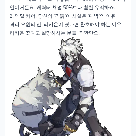
업이거든요. 캐릭터 채널 50%보다 훨씬 유리하죠.
2. 멘탈 케어: 당신의 '픽뚫'이 사실은 '대박'인 이유
격파 요원의 신: 리카온이 떴다면 환호해야 하는 이유
리카온 떴다고 실망하시는 분들, 잠깐만요!