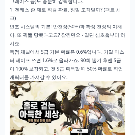
그레이스 등)도 충분히 강력합니다.
1. 젠레스 존 제로 픽뚫 확률, 정말 조작일까? (팩트 체
크)
변조 시스템의 기본: 반천장(50%)과 확정 천장의 이해
아, 또 픽뚫 당했다고요? 잠깐만요 - 일단 심호흡부터 하
시죠.
독점 채널에서 S급 기본 확률은 0.6%입니다. 기밀 마스
터 테이프 쓰면 1.6%로 올라가죠. 90회 뽑기 후엔 S급
이 100% 보장되고, 첫 S급 획득할 때 50% 확률로 픽업
캐릭터를 가져갈 수 있어요.