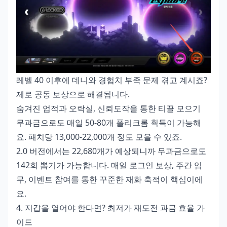
레벨 40 이후에 데니와 경험치 부족 문제 겪고 계시죠?
제로 공동 보상으로 해결됩니다.
숨겨진 업적과 오락실, 신뢰도작을 통한 티끌 모으기
무과금으로도 매일 50-80개 폴리크롬 획득이 가능해
요. 패치당 13,000-22,000개 정도 모을 수 있죠.
2.0 버전에서는 22,680개가 예상되니까 무과금으로도
142회 뽑기가 가능합니다. 매일 로그인 보상, 주간 임
무, 이벤트 참여를 통한 꾸준한 재화 축적이 핵심이에
요.
4. 지갑을 열어야 한다면? 최저가 재도전 과금 효율 가
이드