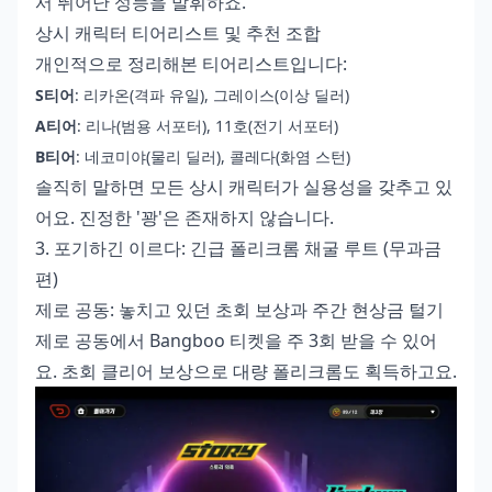
서 뛰어난 성능을 발휘하죠.
상시 캐릭터 티어리스트 및 추천 조합
개인적으로 정리해본 티어리스트입니다:
S티어
: 리카온(격파 유일), 그레이스(이상 딜러)
A티어
: 리나(범용 서포터), 11호(전기 서포터)
B티어
: 네코미야(물리 딜러), 콜레다(화염 스턴)
솔직히 말하면 모든 상시 캐릭터가 실용성을 갖추고 있
어요. 진정한 '꽝'은 존재하지 않습니다.
3. 포기하긴 이르다: 긴급 폴리크롬 채굴 루트 (무과금
편)
제로 공동: 놓치고 있던 초회 보상과 주간 현상금 털기
제로 공동에서 Bangboo 티켓을 주 3회 받을 수 있어
요. 초회 클리어 보상으로 대량 폴리크롬도 획득하고요.