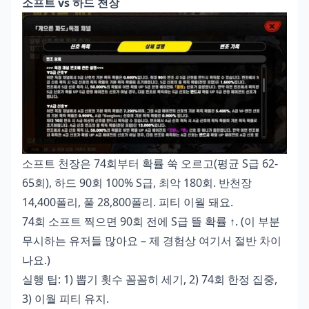
소프트 vs 하드 천장
소프트 천장은 74회부터 확률 쑥 오르고(평균 S급 62-
65회), 하드 90회 100% S급, 최악 180회. 반천장
14,400폴리, 풀 28,800폴리. 피티 이월 돼요.
74회 소프트 찍으면 90회 전에 S급 뜰 확률 ↑. (이 부분
무시하는 유저들 많아요 – 제 경험상 여기서 절반 차이
나요.)
실행 팁: 1) 뽑기 횟수 꼼꼼히 세기, 2) 74회 한정 집중,
3) 이월 피티 유지.