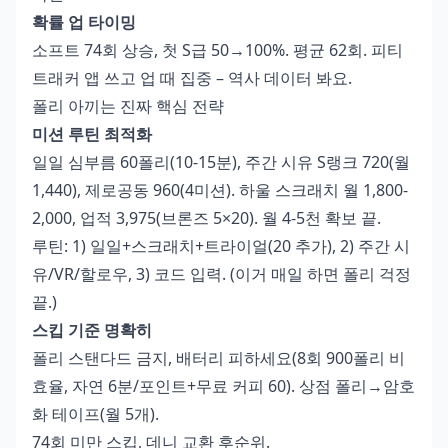
확률 업 타이밍
소프트 74회 상승, 첫 S급 50→100%. 평균 62회. 피티
트래커 앱 쓰고 업 때 집중 – 역사 데이터 봐요.
폴리 아끼는 진짜 핵심 전략
미션 루틴 최적화
일일 심부름 60폴리(10-15분), 주간 시유 S랭크 720(월
1,440), 제로공동 960(4미션). 하울 스크래치 월 1,800-
2,000, 업적 3,975(브론즈 5×20). 월 4-5천 확보 끝.
루틴: 1) 일일+스크래치+트라이얼(20 추가), 2) 주간 시
유/VR/할로우, 3) 코드 입력. (이거 매일 하면 폴리 걱정
끝.)
스킵 기준 명확히
폴리 스탠다드 금지, 배터리 피하세요(8회 900폴리 비
효율, 자연 6분/포인트+무료 커피 60). 상점 폴리→암호
화 테이프(월 5개).
74회 미만 스킵, 데니 교환 후순위.