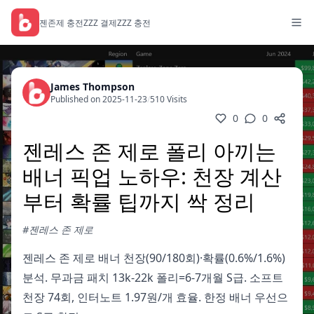
젠존제 충전
ZZZ 결제
ZZZ 충전
James Thompson
Published on 2025-11-23
/
510 Visits
0
0
젠레스 존 제로 폴리 아끼는
배너 픽업 노하우: 천장 계산
부터 확률 팁까지 싹 정리
#젠레스 존 제로
젠레스 존 제로 배너 천장(90/180회)·확률(0.6%/1.6%)
분석. 무과금 패치 13k-22k 폴리=6-7개월 S급. 소프트
천장 74회, 인터노트 1.97원/개 효율. 한정 배너 우선으