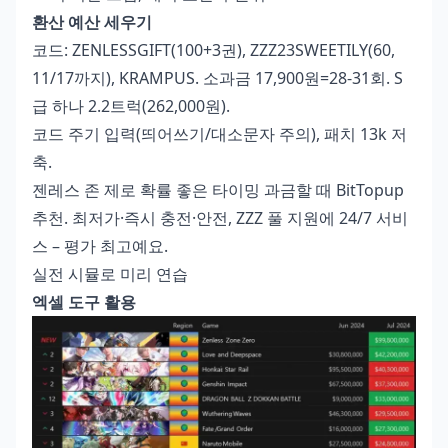
환산 예산 세우기
코드: ZENLESSGIFT(100+3권), ZZZ23SWEETILY(60,
11/17까지), KRAMPUS. 소과금 17,900원=28-31회. S
급 하나 2.2트럭(262,000원).
코드 주기 입력(띄어쓰기/대소문자 주의), 패치 13k 저
축.
젠레스 존 제로 확률 좋은 타이밍 과금
할 때 BitTopup
추천. 최저가·즉시 충전·안전, ZZZ 풀 지원에 24/7 서비
스 – 평가 최고예요.
실전 시뮬로 미리 연습
엑셀 도구 활용