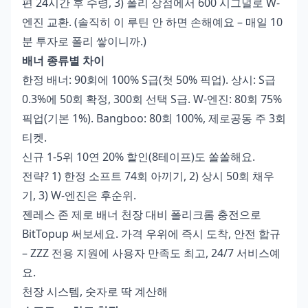
편 24시간 후 수령, 3) 폴리 상점에서 600 시그널로 W-
엔진 교환. (솔직히 이 루틴 안 하면 손해예요 – 매일 10
분 투자로 폴리 쌓이니까.)
배너 종류별 차이
한정 배너: 90회에 100% S급(첫 50% 픽업). 상시: S급
0.3%에 50회 확정, 300회 선택 S급. W-엔진: 80회 75%
픽업(기본 1%). Bangboo: 80회 100%, 제로공동 주 3회
티켓.
신규 1-5위 10연 20% 할인(8테이프)도 쏠쏠해요.
전략? 1) 한정 소프트 74회 아끼기, 2) 상시 50회 채우
기, 3) W-엔진은 후순위.
젠레스 존 제로 배너 천장 대비 폴리크롬 충전
으로
BitTopup 써보세요. 가격 우위에 즉시 도착, 안전 합규
– ZZZ 전용 지원에 사용자 만족도 최고, 24/7 서비스예
요.
천장 시스템, 숫자로 딱 계산해