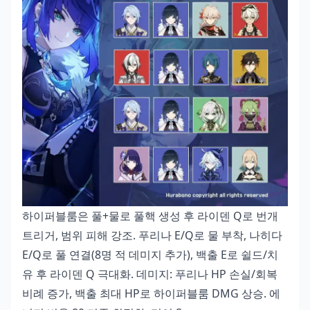
하이퍼블룸은 풀+물로 풀핵 생성 후 라이덴 Q로 번개
트리거, 범위 피해 강조. 푸리나 E/Q로 물 부착, 나히다
E/Q로 풀 연결(8명 적 데미지 추가), 백출 E로 쉴드/치
유 후 라이덴 Q 극대화. 데미지: 푸리나 HP 손실/회복
비례 증가, 백출 최대 HP로 하이퍼블룸 DMG 상승. 에