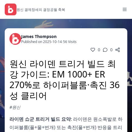
원신 결제
창세의 결정
공월 축복
James Thompson
Published on 2025-10-14
/
56 Visits
0
0
원신 라이덴 트리거 빌드 최
강 가이드: EM 1000+ ER
270%로 하이퍼블룸·촉진 36
성 클리어
#원신
라이덴 쇼군 트리거 빌드 요약
: 라이덴은 원소폭발로 하
이퍼블룸(풀+물+번개) 또는 촉진(풀+번개) 반응을 트리