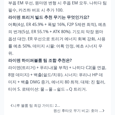
부옵 EM 우선, 원마덴 변형 시 주옵 EM 모두. 나히다 팀
필수, 카즈하 버프 시 추가 100.
라이덴 트리거 빌드 추천 무기는 무엇인가요?
어획(4성, ER 45.9% + 폭발 16%, F2P 5제련 최적), 예초
의 번개(5성, ER 55.1% + ATK 80%). 기도의 악장 원마
옵션 대안. ER 우선으로 트리거 에너지 회복 강화, 사용
률 예초 50%. 데미지 시뮬: 어획 안정, 예초 시너지 우
위.
라이덴 하이퍼블룸 팀 조합 추천은?
라이덴(트리거) + 푸리나(물 부착) + 나히다 C2(풀 연결,
8명 데미지) + 백출(쉴드/치유). 시너지: 푸리나 HP 데
미지 + 백출 DMG 증가, 에너지 80 최적. 대체: 진 힐러,
티어 S. 로테이션: 물→풀→쉴드→Q 트리거.
니루 블룸 팀 최강 가이드: 2...
원신 후타오 무기 비교: 호마 ...