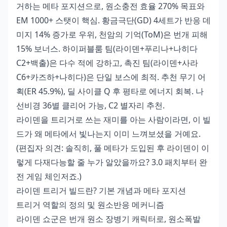
거하는 메타 포지션으로, 원소충전 효율 270% 목표와
EM 1000+ 스탯이 핵심. 황금극단(GD) 4세트가 반응 데
미지 14% 증가로 우위, 천암의 기억(ToM)은 번개 피해
15% 보너스. 하이퍼블룸 팀(라이덴+푸리나+나히다
C2+백출)은 다수 적에 강하고, 촉진 팀(라이덴+사라
C6+카즈하+나히다)은 단일 보스에 최적. 추천 무기 어
획(ER 45.9%), 딜 사이클 Q 후 평타로 에너지 회복. 나
선비경 36별 클리어 가능, C2 별자리 추천.
라이덴을 트리거로 쓰는 재미를 아는 사람이라면, 이 빌
드가 왜 메타에서 빛나는지 이미 느껴보셨을 거예요.
(편집자 의견: 솔직히, 풀 메타가 도입된 후 라이덴이 이
렇게 다재다능할 줄 누가 알았을까요? 3.0 패치부터 완
전 게임 체인저죠.)
라이덴 트리거 빌드란? 기본 개념과 메타 포지션
트리거 역할의 정의 및 원소반응 메커니즘
라이덴 쇼군은 번개 원소 장병기 캐릭터로, 원소폭발