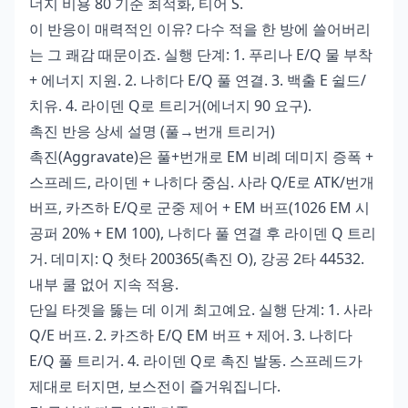
너지 비용 80 기준 최적화, 티어 S.
이 반응이 매력적인 이유? 다수 적을 한 방에 쓸어버리
는 그 쾌감 때문이죠. 실행 단계: 1. 푸리나 E/Q 물 부착
+ 에너지 지원. 2. 나히다 E/Q 풀 연결. 3. 백출 E 쉴드/
치유. 4. 라이덴 Q로 트리거(에너지 90 요구).
촉진 반응 상세 설명 (풀→번개 트리거)
촉진(Aggravate)은 풀+번개로 EM 비례 데미지 증폭 +
스프레드, 라이덴 + 나히다 중심. 사라 Q/E로 ATK/번개
버프, 카즈하 E/Q로 군중 제어 + EM 버프(1026 EM 시
공퍼 20% + EM 100), 나히다 풀 연결 후 라이덴 Q 트리
거. 데미지: Q 첫타 200365(촉진 O), 강공 2타 44532.
내부 쿨 없어 지속 적용.
단일 타겟을 뚫는 데 이게 최고예요. 실행 단계: 1. 사라
Q/E 버프. 2. 카즈하 E/Q EM 버프 + 제어. 3. 나히다
E/Q 풀 트리거. 4. 라이덴 Q로 촉진 발동. 스프레드가
제대로 터지면, 보스전이 즐거워집니다.