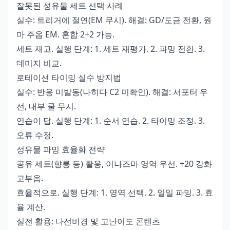
잘못된 성유물 세트 선택 사례
실수: 트리거에 절연(EM 무시). 해결: GD/도금 전환, 원
마 주옵 EM. 혼합 2+2 가능.
세트 재고. 실행 단계: 1. 세트 재평가. 2. 파밍 전환. 3.
데미지 비교.
로테이션 타이밍 실수 방지법
실수: 반응 미발동(나히다 C2 미확인). 해결: 서포터 우
선, 내부 쿨 무시.
연습이 답. 실행 단계: 1. 순서 연습. 2. 타이밍 조정. 3.
오류 수정.
성유물 파밍 효율화 전략
공유 세트(향릉 등) 활용, 이나즈마 영역 우선. +20 강화
고부옵.
효율적으로. 실행 단계: 1. 영역 선택. 2. 일일 파밍. 3. 효
율 계산.
실전 활용: 나선비경 및 고난이도 콘텐츠