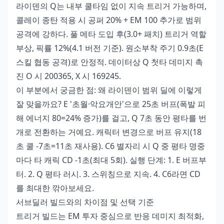
라이덴의 Q는 내부 쿨타임 없이 지속 트리거 가능하며,
콜레이 종탄 적용 시 공퍼 20% + EM 100 추가로 범위
공격에 강하다. 풀 메타 도입 후(3.0+ 패치) 트리거 역할
부상, 픽률 12%(4.1 버전 기준). 원소부착 주기 0.9초(E
스킬 협동 공격)로 안정적. 데이터상 Q 첫타 데미지 촉
진 O 시 200365, X 시 169245.
이 부분에서 궁금한 점: 왜 라이덴이 범위 딜에 이렇게
잘 맞을까요? E '초월·악요개안'으로 25초 버프(폭발 피
해 에너지 80=24% 증가)를 걸고, Q 7초 동안 평타를 번
개로 전환하는 거예요. 캐릭터 변경으로 버프 유지(18
초 쿨 -7초=11초 재사용). C6 별자리 시 Q 중 평타 명중
마다 타 캐릭 CD -1초(최대 5회). 실행 단계: 1. E 버프부
터. 2. Q 평타 러시. 3. 스위칭으로 지속. 4. C6라면 CD
를 최대한 깎아보세요.
서브딜러 빌드와의 차이점 및 선택 기준
트리거 빌드는 EM 투자 중심으로 반응 데미지 최적화,