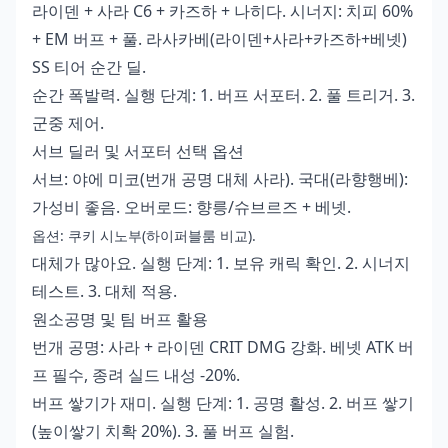
라이덴 + 사라 C6 + 카즈하 + 나히다. 시너지: 치피 60%
+ EM 버프 + 풀. 라사카베(라이덴+사라+카즈하+베넷)
SS 티어 순간 딜.
순간 폭발력. 실행 단계: 1. 버프 서포터. 2. 풀 트리거. 3.
군중 제어.
서브 딜러 및 서포터 선택 옵션
서브: 야에 미코(번개 공명 대체 사라). 국대(라향행베):
가성비 좋음. 오버로드: 향릉/슈브르즈 + 베넷.
옵션: 쿠키 시노부(하이퍼블룸 비교).
대체가 많아요. 실행 단계: 1. 보유 캐릭 확인. 2. 시너지
테스트. 3. 대체 적용.
원소공명 및 팀 버프 활용
번개 공명: 사라 + 라이덴 CRIT DMG 강화. 베넷 ATK 버
프 필수, 종려 실드 내성 -20%.
버프 쌓기가 재미. 실행 단계: 1. 공명 활성. 2. 버프 쌓기
(높이쌓기 치확 20%). 3. 풀 버프 실험.