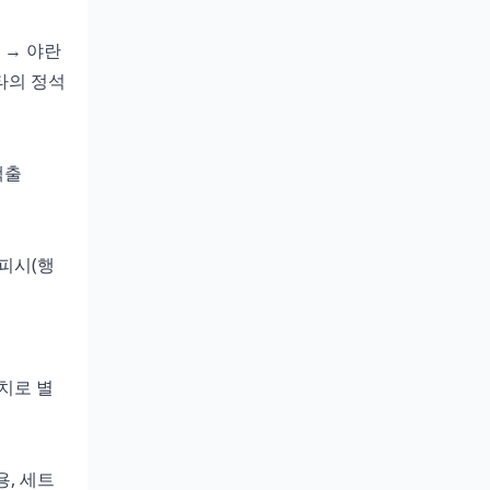
크 → 야란
메타의 정석
백출
행피시(행
패치로 별
용, 세트