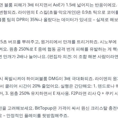
블룸 피해가 3배 터지면서 AoE가 1.5배 넓어지는 반응이에요.
변형되죠. 라이덴의 E 스킬(초월·악요개안)은 0.9초 틱으로 코어
룸 팀의 DPR이 35%나 올랐다는 데이터가 있네요 – 실제로 해보
5초 버프를 뿌려주고, 원거리에서 만개를 트리거하죠. 시노부에 
요. 원충 250%로 E 중에 협동 공격 번개 피해를 유발하는 게 핵
이면 만개가 2배나 늘어나요. (편집자 의견: 이 조합 해본 사람이라
시 폭발시켜야 하이퍼블룸 DMG이 3배 극대화되죠. 라이덴의 원
 클리어 시간이 20% 줄었어요. 실행은 간단해요: 1. 덴드로나
거, 3. 원충 250% 유지하면서 E 재사용. F2P라면 리사 Q + 쿠키
을 고려해보세요. BitTopup은 가격이 싸서 원신 크리스탈 충
요 – 안정적인 플레이를 뒷받침해주죠.