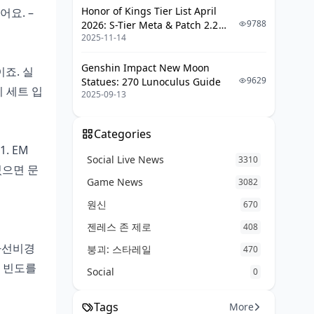
업데이트와 미래, 전망은?
Honor of Kings Tier List April
요. –
9788
2026: S-Tier Meta & Patch 2.2
최신 패치 변화, 메타 유지
2025-11-14
Changes
다음 버전 예상, 5.6 업데이트
Genshin Impact New Moon
죠. 실
커뮤니티 피드백, 빌드 공유
9629
Statues: 270 Lunoculus Guide
이 세트 입
2025-09-13
결론, 추천과 마무리
최종 선택, 이렇게 가세요
Categories
. EM
추가 리소스, 더 알아보기
Social Live News
3310
 있으면 문
Game News
FAQ
3082
원신
670
젠레스 존 제로
408
 나선비경
붕괴: 스타레일
470
개 빈도를
Social
0
Tags
More