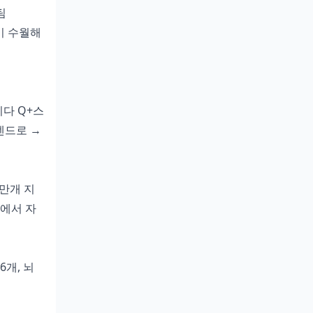
팀
경이 수월해
히다 Q+스
 덴드로 →
 만개 지
분에서 자
6개, 뇌