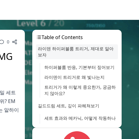
Table of Contents
0
라이덴 하이퍼블룸 트리거, 제대로 알아
MG
보자
하이퍼블룸 반응, 기본부터 짚어보기
라이덴이 트리거로 왜 빛나는지
트리거가 왜 이렇게 중요한가, 궁금하
토밀 세트
지 않아요?
위? EM
길드드림 세트, 깊이 파헤쳐보기
로는 알하이
세트 효과와 메카닉, 어떻게 작동하나
장점: 팀 전체 버프가 강점
단점: 조건이 좀 까다로워