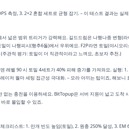
DPS 측정, 3. 2+2 혼합 세트로 균형 잡기. – 이 테스트 결과는 실
팀에서 넓은 범위 트리거가 강력해요. 길드드림은 나행나종 변형(라
토밀이 나행피시(행추6돌)에서 우위예요. F2P라면 토밀(야시오리
 (주관적 평가: 토밀이 더 직관적이라고 느껴요, 초보자 추천.)
이덴 레벨 90 시 토밀 4세트가 40% 피해 증가를 가져와요. 실행: 1.
 3. 레이저 월마 세팅 접근성 극대화. – 모라 아끼는 팁이죠, 해보니
없는 충전을 이용하세요. BitTopup은 서버 지원이 넓고 도착 
 바로 몰입할 수 있죠.
스트: 1. 만개 빈도 높임(토밀), 2. 원충 250% 달성, 3. EM 6