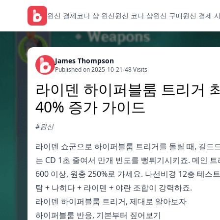
원신 결제
코다 샵 원신
원신 코다 샵
원신 구매
원신 결제 
James Thompson
Published on 2025-10-21
/
48 Visits
라이덴 하이퍼블룸 트리거 최강
40% 증가 가이드
#원신
라이덴 쇼군으로 하이퍼블룸 트리거를 돌릴 때, 길드드림
는 CD 1초 줄여서 만개 빈도를 뻥튀기시키죠. 메인 
600 이상, 원충 250%로 가세요. 나선비경 12층 
탐 + 나히다 + 라이덴 + 야란 조합이 강력하죠.
라이덴 하이퍼블룸 트리거, 제대로 알아보자
하이퍼블룸 반응, 기본부터 짚어보기