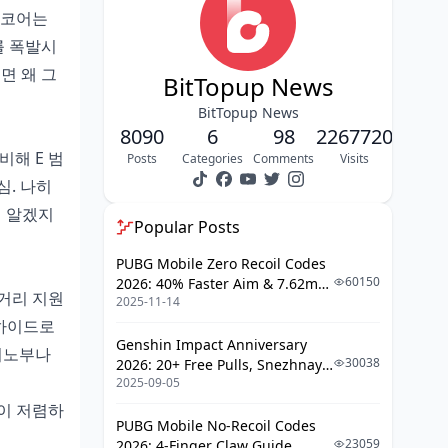
 코어는
토밀 세트, 왜 메인으로 추천하나
를 폭발시
면 왜 그
세트 효과와 메카닉, 시너지 제대로
BitTopup News
장점: 개인 DPS가 폭발적
BitTopup News
8090
6
98
2267720
단점: 팀에 좀 의존적
비해 E 범
Posts
Categories
Comments
Visits
길드드림 vs 토밀, 직접 비교해보니
심. 나히
면 알겠지
DPS 벤치마크, 데이터로 보는 차이
Popular Posts
팀 구성별 성능, 상황에 따라 다르다
PUBG Mobile Zero Recoil Codes
60150
2026: 40% Faster Aim & 7.62mm
비용-효과, F2P 관점에서
거리 지원
2025-11-14
Weapon Adjustments
 하이드로
역할별 세트 선택, 체크리스트로 쉽게
Genshin Impact Anniversary
 시노부나
30038
2026: 20+ Free Pulls, Snezhnaya
메인 DPS 역할, 토밀이 제격
2025-09-05
Roadmap & Complete Guide
서포트 트리거, 길드드림으로 버프
Guide
전이 저렴하
PUBG Mobile No-Recoil Codes
하이브리드 빌드, 균형 잡기
23059
2026: 4-Finger Claw Guide