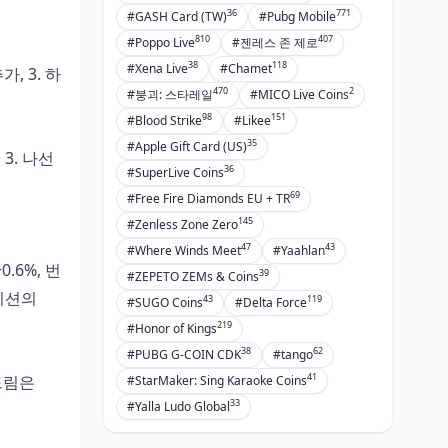
36
771
#GASH Card (TW)
#Pubg Mobile
810
407
#Poppo Live
#젠레스 존 제로
38
118
#Xena Live
#Chamet
, 3. 하
470
2
#붕괴: 스타레일
#MICO Live Coins
98
151
#Blood Strike
#Likee
35
#Apple Gift Card (US)
3. 나선
36
#SuperLive Coins
69
#Free Fire Diamonds EU + TR
145
#Zenless Zone Zero
47
43
#Where Winds Meet
#Yaahlan
.6%, 번
39
#ZEPETO ZEMs & Coins
테이션의
43
119
#SUGO Coins
#Delta Force
219
#Honor of Kings
38
62
#PUBG G-COIN CDK
#tango
41
드드림은
#StarMaker: Sing Karaoke Coins
33
#Yalla Ludo Global