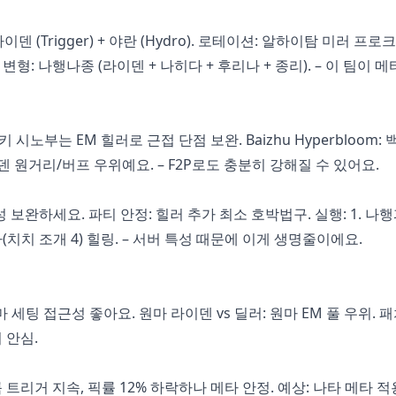
 라이덴 (Trigger) + 야란 (Hydro). 로테이션: 알하이탐 미러 프로
. 변형: 나행나종 (라이덴 + 나히다 + 후리나 + 종리). – 이 팀이 
키 시노부는 EM 힐러로 근접 단점 보완. Baizhu Hyperbloom: 
 라이덴 원거리/버프 우위예요. – F2P로도 충분히 강해질 수 있어요.
보완하세요. 파티 안정: 힐러 추가 최소 호박법구. 실행: 1. 나
콜라(치치 조개 4) 힐링. – 서버 특성 때문에 이게 생명줄이에요.
세팅 접근성 좋아요. 원마 라이덴 vs 딜러: 원마 EM 풀 우위. 
 안심.
 트리거 지속, 픽률 12% 하락하나 메타 안정. 예상: 나타 메타 적