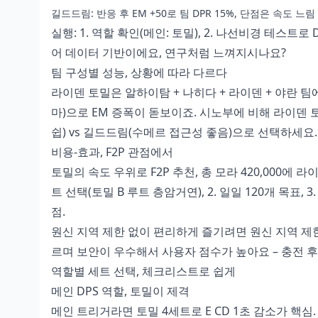
길드드림: 반응 후 EM +50로 팀 DPR 15%, 단점은 속도 느림
실행: 1. 역할 확인(메인: 토밀), 2. 나선비경 테스트로 
어 데이터 기반이에요, 연구처럼 느껴지시나요?
팀 구성별 성능, 상황에 따라 다르다
라이덴 토밀은 알하이탐 + 나히다 + 라이덴 + 야란 
마)으로 EM 증폭이 돋보이죠. 시노부에 비해 라이덴 
쉽) vs 길드드림(수메르 접근성 좋음)으로 선택하세요.
비용-효과, F2P 관점에서
토밀의 속도 우위로 F2P 추천, 총 모라 420,000에 라
트 선택(토밀 B 루트 층암거연), 2. 일일 120개 목표,
점.
원신 지역 제한 없이 편리하게 즐기려면 원신 지역 제한 
르며 보안이 우수해서 사용자 점수가 높아요 – 충전 후
역할별 세트 선택, 체크리스트로 쉽게
메인 DPS 역할, 토밀이 제격
메인 트리거라면 토밀 4세트로 E CD 1초 감소가 핵심. 체크리