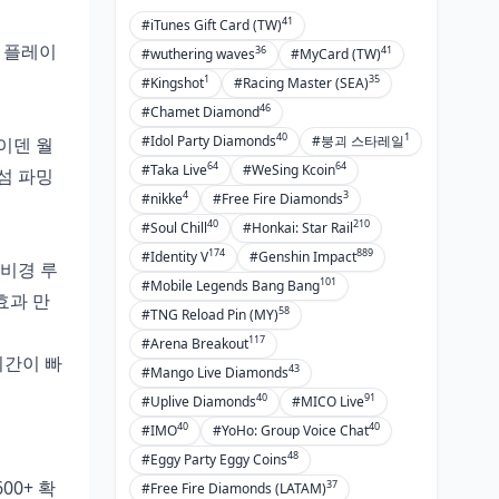
41
#iTunes Gift Card (TW)
제 플레이
36
41
#wuthering waves
#MyCard (TW)
1
35
#Kingshot
#Racing Master (SEA)
46
#Chamet Diamond
40
1
#Idol Party Diamonds
#붕괴 스타레일
이덴 월
64
64
#Taka Live
#WeSing Kcoin
섬 파밍
4
3
#nikke
#Free Fire Diamonds
40
210
#Soul Chill
#Honkai: Star Rail
174
889
#Identity V
#Genshin Impact
 비경 루
101
#Mobile Legends Bang Bang
 효과 만
58
#TNG Reload Pin (MY)
117
#Arena Breakout
시간이 빠
43
#Mango Live Diamonds
40
91
#Uplive Diamonds
#MICO Live
40
40
#IMO
#YoHo: Group Voice Chat
48
#Eggy Party Eggy Coins
00+ 확
37
#Free Fire Diamonds (LATAM)