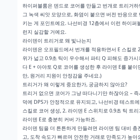
하이퍼블룸은 덴드로 코어를 만들고 번개로 트리거하면 
그 녹색 씨앗 모양으로, 화염이 붙으면 버전 반응으로 
키는 게 포인트예요. 나선비경 12층에서 이런 하이퍼블
런지 실감할 거예요.
라이덴이 트리거로 왜 빛나는지
라이덴은 오프필드에서 번개를 적용하면서 E 스킬로 2
위가 넓고 0.9초 틱이 우수해서 파티 Q 피해도 증가시켜
다 E + 아야토 Q로 코어를 생성한 후 라이덴 E를 붙
만, 원거리 지원이 안정감을 주네요.)
트리거가 왜 이렇게 중요한가, 궁금하지 않아요?
트리거 없으면 코어가 그냥 떠다니기만 하잖아요 – 즉
덕에 DPS가 안정적으로 유지되고, 나선비경 테스트에서
스킬로 코어 생성, 2. 라이덴 E 스위치로 0.9초 틱 트리
라이덴 E로 충분히 커버 가능하죠.
라이덴 팀을 더 튼튼하게 만들려면 라이덴 팀 대비 충전
고, 도착 속도가 빠르며 안전한 거래로 만족도가 높아