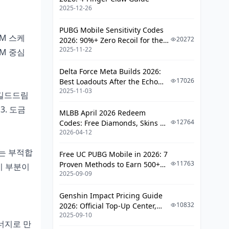
2025-12-26
최적화 팁, 스탯 우선순위부터
PUBG Mobile Sensitivity Codes
에너지 재충전, 어떻게 관리할까
EM 스케
20272
2026: 90%+ Zero Recoil for the
크리티컬 비율, 균형이 생명
2025-11-22
V4.4 M416 & AUG Meta
EM 중심
서브스탯 추천, 세밀하게
Delta Force Meta Builds 2026:
17026
Best Loadouts After the Echo
실전 빌드 사례, 오해 풀기
2025-11-03
Season Update
 길드드림
성공 케이스, 실제로 해본 예
3. 도금
MLBB April 2026 Redeem
일반 오해, 바로잡기
12764
Codes: Free Diamonds, Skins &
2026-04-12
Starlight Rewards
패치 영향, 미래 고려
로는 부적합
Free UC PUBG Mobile in 2026: 7
하이퍼블룸 팀 구성, 가이드라인
11763
Proven Methods to Earn 500+
 이 부분이
2025-09-09
UC (V4.3 & RPA18 Updates)
필수 캐릭터, 코어 조합
대안 옵션, F2P도 OK
Genshin Impact Pricing Guide
10832
2026: Official Top-Up Center,
한국 서버 팁, 침식 대처
2025-09-10
Platform Differences, and
시너지로 만
Smarter Spending