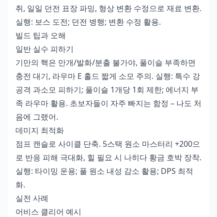
취, 일일 던전 표장 파밍, 형상 변환 수정으로 재료 변환.
실행: 보스 도전; 던전 병행; 변환 수정 활용.
빌드 팁과 오해
일반 실수 피하기
기만의 핵은 만개/발화/분출 불가야, 풀이슬 부족하면
충전 대기, 라우마 E 홀드 짧게 소모 주의. 실행: 특수 강
공격 과소모 피하기; 풀이슬 1개당 1회 제한; 에너지 부
족 라우마 활용. 초보자들이 자주 빠지는 함정 – 나도 처
음에 그랬어.
데미지 최적화
점프 캔슬로 사이클 단축. 5스택 원소 마스터리 +200으
로 반응 피해 극대화, 힐 필요 시 나히다 황금 호박 장착.
실행: 타이밍 운용; 풀 원소 내성 감소 활용; DPS 최적
화.
실전 사례
어비스 클리어 예시