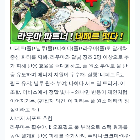
네페르(풀)+닐루(물)+나히다(풀)+라우마(풀)로 달개화
중심 파티를 짜봐. 라우마와 달빛 징조 2명 이상으로 추
가 피해 반응 효율을 극대화하고, 풀 원소 부여로 물 반
응 유도하며 에너지 지원이 우수해. 실행: 네페르 E로
필드 유지; 닐루 원소 부여; 나히다 서브 딜 트리거. 이
조합, 어비스에서 정말 빛나 – 왜냐면 반응이 체인처럼
이어지거든. (편집자 의견: 이 파티는 풀 원소 메타의 정
점이라고 봐.)
시너지 서포트 추천
라우마는 필수야, E 오프필드 풀 부착으로 스택 효과를
높여 월개화 반응 피해를 증가시켜. 푸리나·코코미·야란