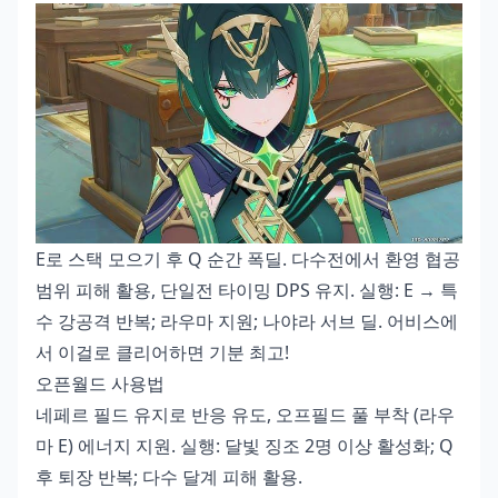
E로 스택 모으기 후 Q 순간 폭딜. 다수전에서 환영 협공
범위 피해 활용, 단일전 타이밍 DPS 유지. 실행: E → 특
수 강공격 반복; 라우마 지원; 나야라 서브 딜. 어비스에
서 이걸로 클리어하면 기분 최고!
오픈월드 사용법
네페르 필드 유지로 반응 유도, 오프필드 풀 부착 (라우
마 E) 에너지 지원. 실행: 달빛 징조 2명 이상 활성화; Q
후 퇴장 반복; 다수 달계 피해 활용.