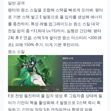
일반 공격
평타와 원소 스킬을 조합해 스택을 빠르게 모아봐. 평타
로 기본 스택 쌓고 E 발동으로 풀 입자를 생성해 에너지
를 충전하지. 특성 레벨 업그레이드는 원소 스킬 대국·
천일 밤의 춤 +3 (최대 Lv.15)까지. 실행은 간단해: 평타
2회 후 E 연결; 스택 5개 쌓이면 원소 마스터리 +200 (8
초); 피해 150% 추가. 이게 기본 루틴이야.
원소 스킬
E로 전방 돌진하며 풀 입자 생성 후 그림자춤 상태에 들
어가 기만의 핵을 활성화해. E 발동으로 2스택 즉시 획
득하고, 기만의 장막 5초 연장되면서 환영격 피해