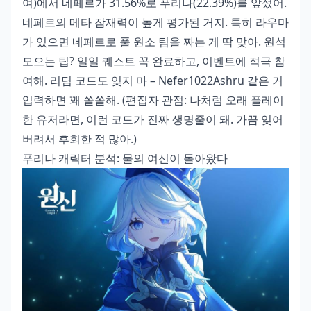
여)에서 네페르가 31.56%로 푸리나(22.39%)를 앞섰어.
네페르의 메타 잠재력이 높게 평가된 거지. 특히 라우마
가 있으면 네페르로 풀 원소 팀을 짜는 게 딱 맞아. 원석
모으는 팁? 일일 퀘스트 꼭 완료하고, 이벤트에 적극 참
여해. 리딤 코드도 잊지 마 – Nefer1022Ashru 같은 거
입력하면 꽤 쏠쏠해. (편집자 관점: 나처럼 오래 플레이
한 유저라면, 이런 코드가 진짜 생명줄이 돼. 가끔 잊어
버려서 후회한 적 많아.)
푸리나 캐릭터 분석: 물의 여신이 돌아왔다