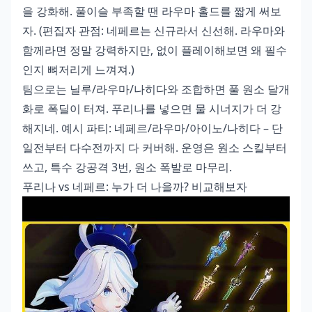
을 강화해. 풀이슬 부족할 땐 라우마 홀드를 짧게 써보
자. (편집자 관점: 네페르는 신규라서 신선해. 라우마와
함께라면 정말 강력하지만, 없이 플레이해보면 왜 필수
인지 뼈저리게 느껴져.)
팀으로는 닐루/라우마/나히다와 조합하면 풀 원소 달개
화로 폭딜이 터져. 푸리나를 넣으면 물 시너지가 더 강
해지네. 예시 파티: 네페르/라우마/아이노/나히다 – 단
일전부터 다수전까지 다 커버해. 운영은 원소 스킬부터
쓰고, 특수 강공격 3번, 원소 폭발로 마무리.
푸리나 vs 네페르: 누가 더 나을까? 비교해보자