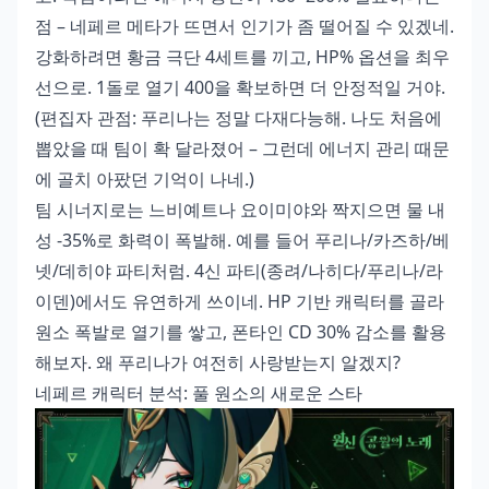
점 – 네페르 메타가 뜨면서 인기가 좀 떨어질 수 있겠네.
강화하려면 황금 극단 4세트를 끼고, HP% 옵션을 최우
선으로. 1돌로 열기 400을 확보하면 더 안정적일 거야.
(편집자 관점: 푸리나는 정말 다재다능해. 나도 처음에
뽑았을 때 팀이 확 달라졌어 – 그런데 에너지 관리 때문
에 골치 아팠던 기억이 나네.)
팀 시너지로는 느비예트나 요이미야와 짝지으면 물 내
성 -35%로 화력이 폭발해. 예를 들어 푸리나/카즈하/베
넷/데히야 파티처럼. 4신 파티(종려/나히다/푸리나/라
이덴)에서도 유연하게 쓰이네. HP 기반 캐릭터를 골라
원소 폭발로 열기를 쌓고, 폰타인 CD 30% 감소를 활용
해보자. 왜 푸리나가 여전히 사랑받는지 알겠지?
네페르 캐릭터 분석: 풀 원소의 새로운 스타