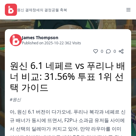
원신 결제
창세의 결정
공월 축복
James Thompson
Published on 2025-10-22
/
362 Visits
0
0
원신 6.1 네페르 vs 푸리나 배
너 비교: 31.56% 투표 1위 선
택 가이드
#원신
아, 원신 6.1 버전이 다가오네. 푸리나 복각과 네페르 신
규 배너가 동시에 뜨면서, F2P나 소과금 유저들 사이에
서 선택의 딜레마가 커지고 있어. 만약 라우마를 이미