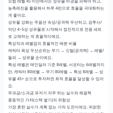
모험 레벨 45 미만에서는 성유물 비경을 피해야 하고,
농축레진을 활용해서 하루 4런으로 효율을 극대화하는
게 좋아요.
성유물 강화는 주옵션 속성/공격력 우선하고, 검투사/
악단 4~5성 성유물로 시작해서 점진적으로 전용 세트
로 교체하는 게 효율적이에요.
특성작과 레벨업의 효율적인 배분 비율
캐릭터 육성 우선순위는 무기 → 깃털(공격력) → 레벨/
돌파 → 성유물 순이에요.
특성 레벨은 메인딜러 기준 8레벨, 서포터는 6레벨까지
만. 캐릭터 80레벨 → 무기 80레벨 → 특성 8레벨 → 성
유물 45+ 순으로 투자하면 최적 효율을 달성할 수 있어
요.
무과금/소과금 유저가 자주 하는 실수와 해결책
충동적인 가챠(스택 쌓기)의 위험성
가장 흔한 실수가 계획 없는 가챠 도전이에요. 뒤얽힌