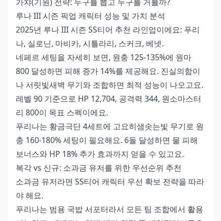
가챠(기원) 전략: 누구를 뽑고 누구를 거를까?
루나 III 시즌 픽업 캐릭터 성능 및 가치 분석
2025년 루나 III 시즌 SS티어 추천 라인업이에요: 푸리
나, 실로닌, 마비카, 시틀라리, 스커크, 베넷.
네페르 세팅을 자세히 보면, 원충 125-135%에 원마
800 달성하면 피해 증가 14%를 제공해요. 진실의함이
나 서릿빛새벽 무기와 조합하면 최적 성능이 나오고요.
레벨 90 기준으로 HP 12,704, 공격력 344, 원소마스터
리 800이 목표 스펙이에요.
푸리나는 황금극단 4세트에 고요히샘솟는빛 무기로 원
충 160-180% 세팅이 필요해요. 6돌 달성하면 물 피해
보너스와 HP 18% 추가 효과까지 얻을 수 있고요.
복각 vs 신규: 소과금 유저를 위한 우선순위 추천
소과금 유저라면 SS티어 캐릭터 우선 확보 전략을 따라
야 해요.
푸리나는 범용 국밥 서포터라서 모든 팀 조합에서 활용