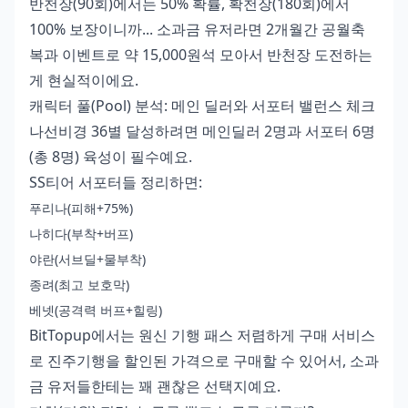
반천장(90회)에서는 50% 확률, 확천장(180회)에서
100% 보장이니까... 소과금 유저라면 2개월간 공월축
복과 이벤트로 약 15,000원석 모아서 반천장 도전하는
게 현실적이에요.
캐릭터 풀(Pool) 분석: 메인 딜러와 서포터 밸런스 체크
나선비경 36별 달성하려면 메인딜러 2명과 서포터 6명
(총 8명) 육성이 필수예요.
SS티어 서포터들 정리하면:
푸리나(피해+75%)
나히다(부착+버프)
야란(서브딜+물부착)
종려(최고 보호막)
베넷(공격력 버프+힐링)
BitTopup에서는
원신 기행 패스 저렴하게 구매
서비스
로 진주기행을 할인된 가격으로 구매할 수 있어서, 소과
금 유저들한테는 꽤 괜찮은 선택지예요.