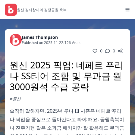
원신 결제
창세의 결정
공월 축복
James Thompson
Published on 2025-11-22
/
126 Visits
0
0
원신 2025 픽업: 네페르 푸리
나 SS티어 조합 및 무과금 월
3000원석 수급 공략
#원신
솔직히 말하자면, 2025년 루나 III 시즌은 네페르·푸리
나 픽업을 중심으로 돌아간다고 봐야 해요. 공월축복이
나 진주기행 같은 소과금 패키지만 잘 활용해도 무과금