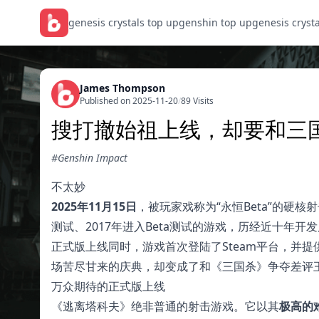
genesis crystals top up
genshin top up
genesis cryst
James Thompson
Published on 2025-11-20
/
89 Visits
搜打撤始祖上线，却要和三
#Genshin Impact
不太妙
2025年11月15日
，被玩家戏称为“永恒Beta”的硬核
测试、2017年进入Beta测试的游戏，历经近十年
正式版上线同时，游戏首次登陆了Steam平台，并提
场苦尽甘来的庆典，却变成了和《三国杀》争夺差评
万众期待的正式版上线
《逃离塔科夫》绝非普通的射击游戏。它以其
极高的