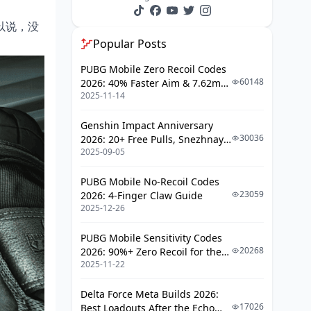
以说，没
Popular Posts
PUBG Mobile Zero Recoil Codes
60148
2026: 40% Faster Aim & 7.62mm
2025-11-14
Weapon Adjustments
Genshin Impact Anniversary
30036
2026: 20+ Free Pulls, Snezhnaya
2025-09-05
Roadmap & Complete Guide
Guide
PUBG Mobile No-Recoil Codes
23059
2026: 4-Finger Claw Guide
2025-12-26
PUBG Mobile Sensitivity Codes
20268
2026: 90%+ Zero Recoil for the
2025-11-22
V4.4 M416 & AUG Meta
Delta Force Meta Builds 2026:
17026
Best Loadouts After the Echo