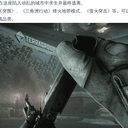
，在这座陷入动乱的城市中求生并最终逃离。
区突围》、《三角洲行动》烽火地带模式、《萤火突击》等。可
戏品类。