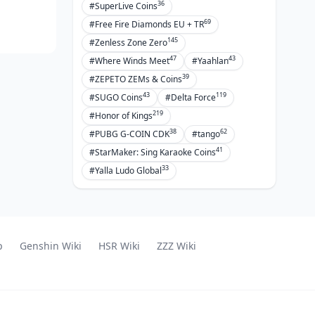
36
#SuperLive Coins
69
#Free Fire Diamonds EU + TR
145
#Zenless Zone Zero
47
43
#Where Winds Meet
#Yaahlan
39
#ZEPETO ZEMs & Coins
43
119
#SUGO Coins
#Delta Force
219
#Honor of Kings
38
62
#PUBG G-COIN CDK
#tango
41
#StarMaker: Sing Karaoke Coins
33
#Yalla Ludo Global
p
Genshin Wiki
HSR Wiki
ZZZ Wiki