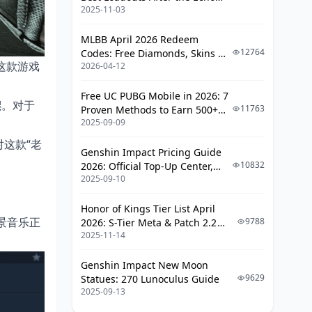
2025-11-03
Season Update
MLBB April 2026 Redeem
12764
Codes: Free Diamonds, Skins &
了这款游戏
2026-04-12
Starlight Rewards
Free UC PUBG Mobile in 2026: 7
架
。对于
11763
Proven Methods to Earn 500+
2025-09-09
UC (V4.3 & RPA18 Updates)
这款“老
Genshin Impact Pricing Guide
10832
2026: Official Top-Up Center,
2025-09-10
Platform Differences, and
Smarter Spending
Honor of Kings Tier List April
景音乐正
9788
2026: S-Tier Meta & Patch 2.2
2025-11-14
Changes
Genshin Impact New Moon
9629
Statues: 270 Lunoculus Guide
2025-09-13