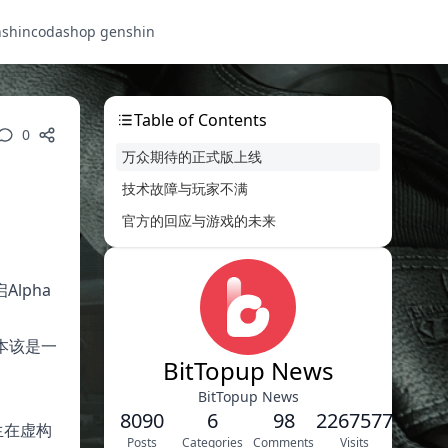
nshin
codashop genshin
Table of Contents
0
万众期待的正式版上线
技术故障与玩家不满
官方的回应与游戏的未来
lpha
本该是一
BitTopup News
BitTopup News
8090
6
98
2267577
生在虚构
Posts
Categories
Comments
Visits