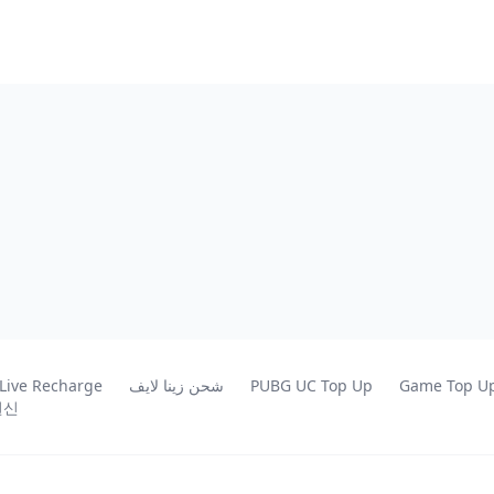
 Live Recharge
شحن زينا لايف
PUBG UC Top Up
Game Top U
원신