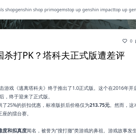
als shop
genshin shop primogems
top up genshin impact
top up ge
0
国杀打PK？塔科夫正式版遭差评
射击游戏《逃离塔科夫》终于推出了1.0正式版。这个在2016年开启A
开发后，终于迎来了正式版。
供了25%的折扣优惠，标准版折后价格仅为
213.75元
。然而，这
王座的擂台赛。
难度和拟真度
闻名，被誉为“搜打撤”类游戏的鼻祖。游戏故事发