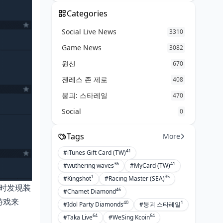
Categories
Social Live News
3310
Game News
3082
원신
670
젠레스 존 제로
408
붕괴: 스타레일
470
Social
0
Tags
More
41
#iTunes Gift Card (TW)
36
41
#wuthering waves
#MyCard (TW)
1
35
#Kingshot
#Racing Master (SEA)
时发现装
46
#Chamet Diamond
游戏来
40
1
#Idol Party Diamonds
#붕괴 스타레일
64
64
#Taka Live
#WeSing Kcoin