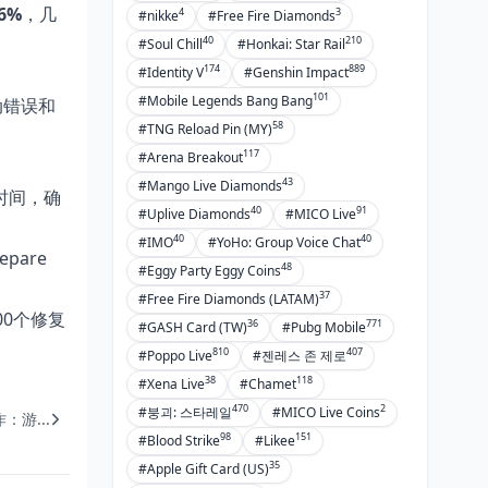
6%
，几
4
3
#nikke
#Free Fire Diamonds
40
210
#Soul Chill
#Honkai: Star Rail
174
889
#Identity V
#Genshin Impact
101
#Mobile Legends Bang Bang
动错误和
58
#TNG Reload Pin (MY)
117
#Arena Breakout
43
#Mango Live Diamonds
时间，确
40
91
#Uplive Diamonds
#MICO Live
40
40
#IMO
#YoHo: Group Voice Chat
pare
48
#Eggy Party Eggy Coins
37
#Free Fire Diamonds (LATAM)
0个修复
36
771
#GASH Card (TW)
#Pubg Mobile
810
407
#Poppo Live
#젠레스 존 제로
38
118
#Xena Live
#Chamet
470
2
#붕괴: 스타레일
#MICO Live Coins
：游...
98
151
#Blood Strike
#Likee
35
#Apple Gift Card (US)