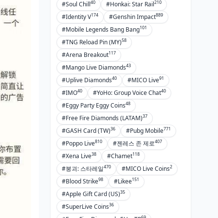
40
210
#Soul Chill
#Honkai: Star Rail
174
889
#Identity V
#Genshin Impact
101
#Mobile Legends Bang Bang
58
#TNG Reload Pin (MY)
117
#Arena Breakout
43
#Mango Live Diamonds
40
91
#Uplive Diamonds
#MICO Live
40
40
#IMO
#YoHo: Group Voice Chat
48
#Eggy Party Eggy Coins
37
#Free Fire Diamonds (LATAM)
36
771
#GASH Card (TW)
#Pubg Mobile
810
407
#Poppo Live
#젠레스 존 제로
38
118
#Xena Live
#Chamet
470
2
#붕괴: 스타레일
#MICO Live Coins
98
151
#Blood Strike
#Likee
35
#Apple Gift Card (US)
36
#SuperLive Coins
69