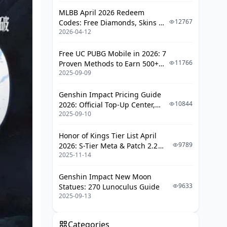
MLBB April 2026 Redeem
12767
Codes: Free Diamonds, Skins &
2026-04-12
Starlight Rewards
Free UC PUBG Mobile in 2026: 7
11766
Proven Methods to Earn 500+
2025-09-09
UC (V4.3 & RPA18 Updates)
Genshin Impact Pricing Guide
10844
2026: Official Top-Up Center,
2025-09-10
Platform Differences, and
Smarter Spending
Honor of Kings Tier List April
9789
2026: S-Tier Meta & Patch 2.2
2025-11-14
Changes
Genshin Impact New Moon
9633
Statues: 270 Lunoculus Guide
2025-09-13
Categories