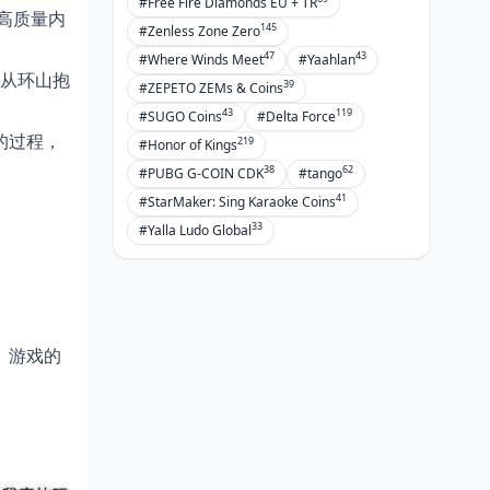
#Free Fire Diamonds EU + TR
高质量内
145
#Zenless Zone Zero
47
43
#Where Winds Meet
#Yaahlan
：从环山抱
39
#ZEPETO ZEMs & Coins
43
119
#SUGO Coins
#Delta Force
的过程，
219
#Honor of Kings
38
62
#PUBG G-COIN CDK
#tango
41
#StarMaker: Sing Karaoke Coins
33
#Yalla Ludo Global
。
。游戏的