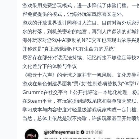
游戏采用免费游玩模式，进一步降低了体验门槛。一位
容免费提供的模式，让海外玩家既惊喜又意外。
游戏的开放世界设计同样引人注目。目前对海外玩家开
水的村落，到机关密布的地宫，再到人声鼎沸的都城
海外玩家对游戏中AI驱动的NPC交互也表现出浓厚兴趣
并称这是“真正感觉到NPC有生命力的系统”。
尽管存在部分对话无法持续、记忆衔接不够稳定等技
文化差异下的体验与争议
《燕云十六声》的全球之旅并非一帆风顺。文化差异
游戏在角色创建界面将“男/女”性别选项替换为“体型
Grummz在社交平台上公开批评这一本地化处理，
在Steam平台，有玩家提到游戏系统和菜单较为繁
学习成本与内容密度对轻量级游戏玩家构成一定门槛
当然，总体上依然是瑕不掩瑜，许多玩家甚至开始喷给