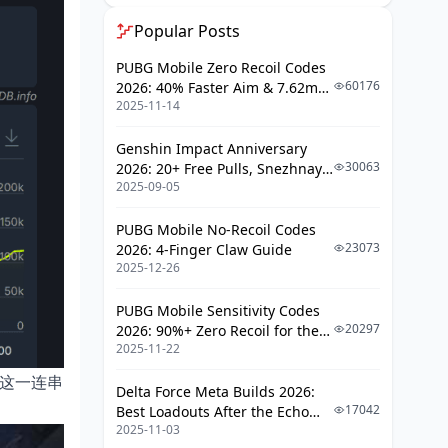
Popular Posts
PUBG Mobile Zero Recoil Codes
60176
2026: 40% Faster Aim & 7.62mm
2025-11-14
Weapon Adjustments
Genshin Impact Anniversary
30063
2026: 20+ Free Pulls, Snezhnaya
2025-09-05
Roadmap & Complete Guide
Guide
PUBG Mobile No-Recoil Codes
23073
2026: 4-Finger Claw Guide
2025-12-26
PUBG Mobile Sensitivity Codes
20297
2026: 90%+ Zero Recoil for the
2025-11-22
V4.4 M416 & AUG Meta
这一连串
Delta Force Meta Builds 2026:
17042
Best Loadouts After the Echo
2025-11-03
Season Update