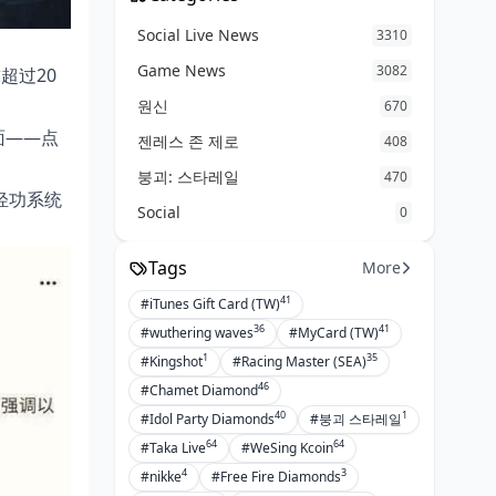
Social Live News
3310
Game News
3082
球超过20
원신
670
面——点
젠레스 존 제로
408
붕괴: 스타레일
470
轻功系统
Social
0
Tags
More
41
#iTunes Gift Card (TW)
36
41
#wuthering waves
#MyCard (TW)
1
35
#Kingshot
#Racing Master (SEA)
46
#Chamet Diamond
40
1
#Idol Party Diamonds
#붕괴 스타레일
64
64
#Taka Live
#WeSing Kcoin
4
3
#nikke
#Free Fire Diamonds