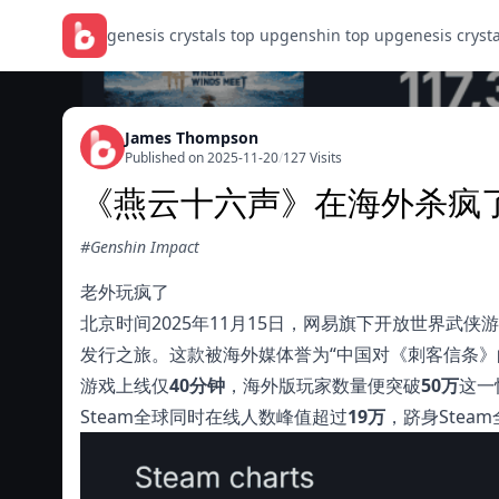
genesis crystals top up
genshin top up
genesis cryst
James Thompson
Published on 2025-11-20
/
127 Visits
《燕云十六声》在海外杀疯了
#Genshin Impact
老外玩疯了
北京时间2025年11月15日，网易旗下开放世界武侠游戏《
发行之旅。这款被海外媒体誉为“中国对《刺客信条》
游戏上线仅
40分钟
，海外版玩家数量便突破
50万
这一
Steam全球同时在线人数峰值超过
19万
，跻身Stea