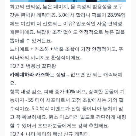
최고의 편의성, 높은 데미지, 물 속성의 범용성을 모두
갖춘 완벽한 캐릭터죠. 5.0에서 말라니 픽률이 28.9%임
에도 여전히 더 선호되는 이유? 압도적인 사용 편의성
때문이에요. 복잡한 조작 없이도 안정적으로 높은 딜을
뽑아낼 수 있거든요.
느비예트 + 카즈하 + 백출 조합이 가장 안정적이고, 푸
리나와의 시너지도 환상적이에요.
TOP 3: 범용성 끝판왕
카에데하라 카즈하
는 정말... 없으면 안 되는 캐릭터예
요.
청록 내성 감소, 피해 증가 40% 버프, 강력한 몹몰이 기
능까지 - SS 티어 서포터로서 고점 조합에서는 거의 필
수적이죠. 5.0 복각 이벤트가 진행 중이니까 놓치지 말
고 꼭 확보하세요. 원소 마스터리 빌드로 간단하게 세팅
할 수 있어서 초보자분들에게도 강력 추천해요.
TOP 4: 나타 메타의 핵심 신규 캐릭터