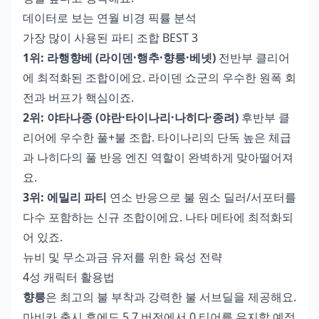
데이터로 보는 연월 비경 픽률 분석
가장 많이 사용된 파티 조합 BEST 3
1위: 라행향베 (라이덴·행추·향릉·베넷)
전반부 클리어
에 최적화된 조합이에요. 라이덴 쇼군의 우수한 원폭 회
전과 버프가 핵심이죠.
2위: 야타나종 (야란·타이나리·나히다·종려)
후반부 클
리어에 우수한 풀+불 조합. 타이나리의 단독 높은 체급
과 나히다의 풀 반응 엔진 역할이 완벽하게 맞아떨어져
요.
3위: 에밀리 파티
연소 반응으로 불 원소 딜러/서포터를
다수 포함하는 신규 조합이에요. 나타 메타에 최적화되
어 있죠.
뉴비 및 무소과금 유저를 위한 육성 전략
4성 캐릭터 활용법
향릉
은 최고의 불 부착과 강력한 불 서브딜을 제공해요.
마비카 출시 후에도 5.7 버전에서 0 티어를 유지할 예정