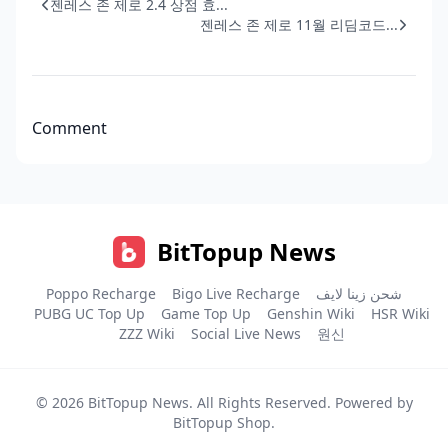
젠레스 존 제로 2.4 상점 효...
젠레스 존 제로 11월 리딤코드...
Comment
BitTopup News
Poppo Recharge
Bigo Live Recharge
شحن زينا لايف
PUBG UC Top Up
Game Top Up
Genshin Wiki
HSR Wiki
ZZZ Wiki
Social Live News
원신
© 2026
BitTopup News
. All Rights Reserved. Powered by
BitTopup Shop
.