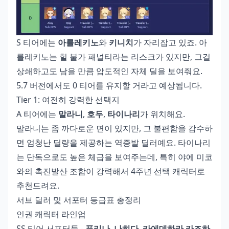
S 티어에는
아를레키노
와
키니치
가 자리잡고 있죠. 아
를레키노는 힐 불가 패널티라는 리스크가 있지만, 그걸
상쇄하고도 남을 만큼 압도적인 자체 딜을 보여줘요.
5.7 버전에서도 0 티어를 유지할 거라고 예상됩니다.
Tier 1: 여전히 강력한 선택지
A 티어에는
말라니
,
호두
,
타이나리
가 위치해요.
말라니는 좀 까다로운 면이 있지만, 그 불편함을 감수하
면 엄청난 딜량을 제공하는 역증발 딜러예요. 타이나리
는 단독으로도 높은 체급을 보여주는데, 특히 야에 미코
와의 촉진발산 조합이 강력해서 4주년 선택 캐릭터로
추천드려요.
서브 딜러 및 서포터 등급표 총정리
인권 캐릭터 라인업
SS 티어 서포터들 -
푸리나
,
나히다
,
카에데하라 카즈하
,