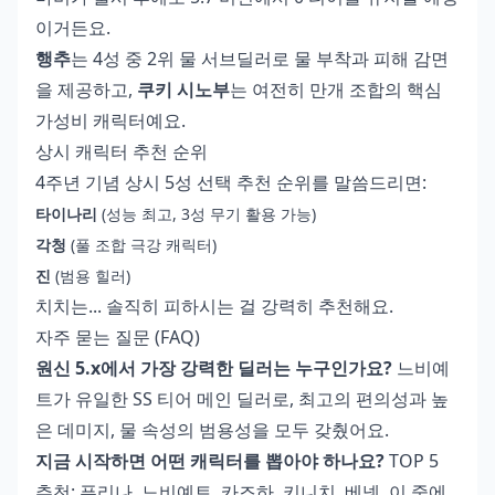
이거든요.
행추
는 4성 중 2위 물 서브딜러로 물 부착과 피해 감면
을 제공하고,
쿠키 시노부
는 여전히 만개 조합의 핵심
가성비 캐릭터예요.
상시 캐릭터 추천 순위
4주년 기념 상시 5성 선택 추천 순위를 말씀드리면:
타이나리
(성능 최고, 3성 무기 활용 가능)
각청
(풀 조합 극강 캐릭터)
진
(범용 힐러)
치치는... 솔직히 피하시는 걸 강력히 추천해요.
자주 묻는 질문 (FAQ)
원신 5.x에서 가장 강력한 딜러는 누구인가요?
느비예
트가 유일한 SS 티어 메인 딜러로, 최고의 편의성과 높
은 데미지, 물 속성의 범용성을 모두 갖췄어요.
지금 시작하면 어떤 캐릭터를 뽑아야 하나요?
TOP 5
추천: 푸리나, 느비예트, 카즈하, 키니치, 베넷. 이 중에