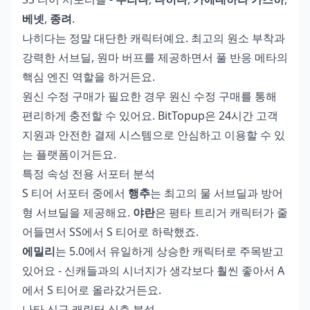
베넷
,
종려
.
나히다는 정말 대단한 캐릭터예요. 최고의 원소 부착과
강력한 서브딜, 원마 버프를 제공하면서 풀 반응 메타의
핵심 엔진 역할을 하거든요.
원신 수정 구매가 필요한 경우
원신 수정 구매
를 통해
편리하게 충전할 수 있어요. BitTopup은 24시간 고객
지원과 안전한 결제 시스템으로 안심하고 이용할 수 있
는 플랫폼이거든요.
특정 속성 전용 서포터 분석
S 티어 서포터 중에서
행추
는 최고의 물 서브딜과 방어
형 서브딜을 제공해요.
야란
은 평타 트리거 캐릭터가 줄
어들면서 SS에서 S 티어로 하락했죠.
에밀리
는 5.0에서 유일하게 상승한 캐릭터로 주목받고
있어요 - 신캐들과의 시너지가 생각보다 훨씬 좋아서 A
에서 S 티어로 올라갔거든요.
나타 신규 캐릭터 심층 분석