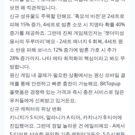
보면 꽤 직관적입니다.
신규 성유물도 주목할 만해요. '흑요석 비전'은 2세트로
피해 15% 증가, 4세트로 밤혼 소모 시 치명타 확률 40%
증가를 제공하죠. 그런데 진짜 게임체인저는 '잿더미성
용사의 두루마리'예요 - 2세트 에너지 6 회복, 4세트 원
소 반응 피해 보너스 12% 증가에 밤혼 가호 시 추가
28% 증가까지. 나타 메타 최적화의 핵심이라고 봐도 무
방합니다.
원신 게임 내 결제가 필요한 상황에서는
원신 모바일 결
제
를 통해 안전하고 빠른 충전이 가능해요. BitTopup
플랫폼은 경쟁력 있는 가격과 즉시 충전 서비스로 많은
유저들에게 신뢰받고 있거든요.
신규 캐릭터의 위상 변화
키니치가 S 티어, 말라니가 A 티어, 카치나가 B 티어에
진입했어요. 그런데 정말 놀라운 건 에밀리예요 - A에서
S 티어로 상승한 유일한 기존 캐릭터거든요. 5.0 신캐들