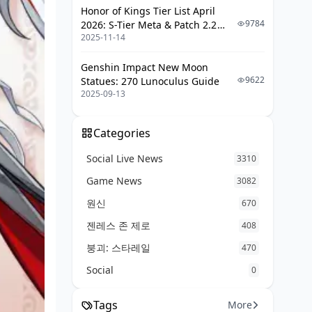
Honor of Kings Tier List April
FAQ - 자주 묻는 질문들
9784
2026: S-Tier Meta & Patch 2.2
2025-11-14
Changes
Genshin Impact New Moon
9622
Statues: 270 Lunoculus Guide
2025-09-13
Categories
Social Live News
3310
Game News
3082
원신
670
젠레스 존 제로
408
붕괴: 스타레일
470
Social
0
Tags
More