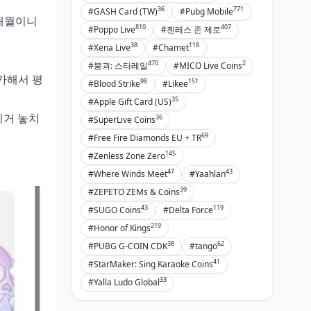
36
771
#GASH Card (TW)
#Pubg Mobile
9개월이니
810
407
#Poppo Live
#젠레스 존 제로
38
118
#Xena Live
#Chamet
470
2
#붕괴: 스타레일
#MICO Live Coins
증가해서 평
98
151
#Blood Strike
#Likee
35
#Apple Gift Card (US)
이거 놓치
36
#SuperLive Coins
69
#Free Fire Diamonds EU + TR
145
#Zenless Zone Zero
47
43
#Where Winds Meet
#Yaahlan
39
#ZEPETO ZEMs & Coins
43
119
#SUGO Coins
#Delta Force
219
#Honor of Kings
38
62
#PUBG G-COIN CDK
#tango
41
#StarMaker: Sing Karaoke Coins
33
#Yalla Ludo Global