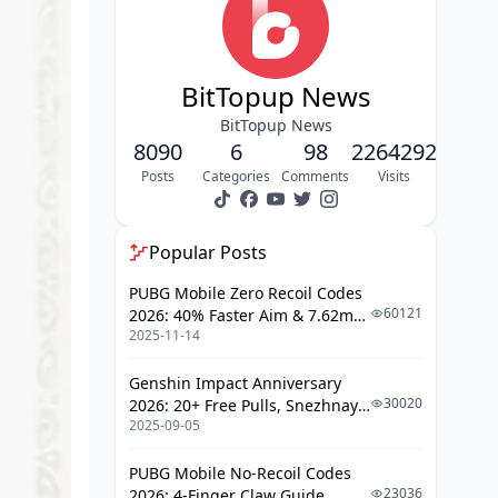
라이브 방송 코드 활용 완벽 가이드 - 놓
치면 후회하는 무료 원석
코드 어디서 받나요?
BitTopup News
입력 방법과 타이밍이 중요해
BitTopup News
8090
6
98
2264292
외부 세일 연동 혜택 극대화 전략 - 돈 아
Posts
Categories
Comments
Visits
끼는 진짜 방법
세일 플랫폼 비교해보니
Popular Posts
할인율 계산법 - 우선순위가 중요
PUBG Mobile Zero Recoil Codes
월정액 및 패키지 효율성 분석 - 숫자로
60121
2026: 40% Faster Aim & 7.62mm
보는 진실
2025-11-14
Weapon Adjustments
월정액 vs 대월 카드, 뭐가 나을까?
Genshin Impact Anniversary
30020
2026: 20+ Free Pulls, Snezhnaya
한정 패키지 가성비는?
2025-09-05
Roadmap & Complete Guide
Guide
원석 획득 루트 총정리 - 모든 경로 다 파
PUBG Mobile No-Recoil Codes
헤치기
23036
2026: 4-Finger Claw Guide