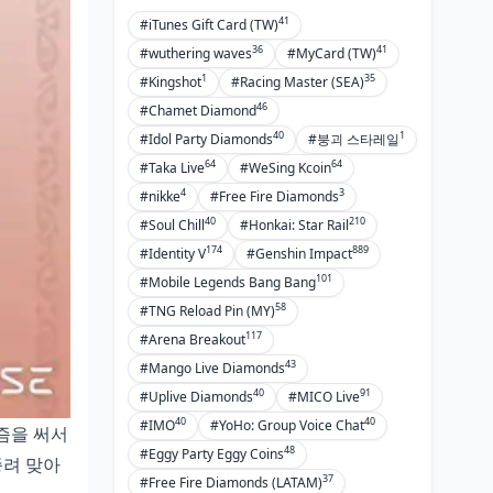
41
#iTunes Gift Card (TW)
36
41
#wuthering waves
#MyCard (TW)
1
35
#Kingshot
#Racing Master (SEA)
46
#Chamet Diamond
40
1
#Idol Party Diamonds
#붕괴 스타레일
64
64
#Taka Live
#WeSing Kcoin
4
3
#nikke
#Free Fire Diamonds
40
210
#Soul Chill
#Honkai: Star Rail
174
889
#Identity V
#Genshin Impact
101
#Mobile Legends Bang Bang
58
#TNG Reload Pin (MY)
117
#Arena Breakout
43
#Mango Live Diamonds
40
91
#Uplive Diamonds
#MICO Live
40
40
#IMO
#YoHo: Group Voice Chat
즘을 써서
48
#Eggy Party Eggy Coins
종려 맞아
37
#Free Fire Diamonds (LATAM)