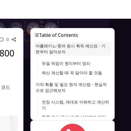
Table of Contents
0
아를레키노·종려 동시 획득 예산표 - 기
800
본부터 알아보자
듀얼 픽업이 뭔지부터 정리
예산 계산할 때 꼭 알아야 할 것들
가챠 확률 및 필요 원석 계산법 - 현실적
 코드
으로 접근해보자
천장 시스템, 제대로 이해하고 계산하
기
확률 계산 공식 (수학 싫어해도 알아
야 함)