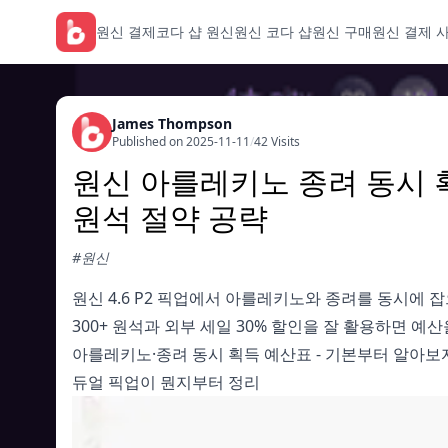
원신 결제
코다 샵 원신
원신 코다 샵
원신 구매
원신 결제 
James Thompson
Published on 2025-11-11
/
42 Visits
원신 아를레키노 종려 동시 획득
원석 절약 공략
#원신
원신 4.6 P2 픽업에서 아를레키노와 종려를 동시에 잡
300+ 원석과 외부 세일 30% 할인을 잘 활용하면 예산
아를레키노·종려 동시 획득 예산표 - 기본부터 알아보
듀얼 픽업이 뭔지부터 정리