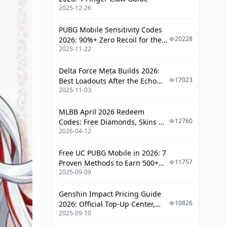
2025-12-26
일일 퀘스트 및 이벤트로 모으기
나선 비경 보상도 빼먹지 말고
PUBG Mobile Sensitivity Codes
20228
2026: 90%+ Zero Recoil for the
예산표 작성 단계별 가이드 - 체계적으로
2025-11-22
V4.4 M416 & AUG Meta
접근하자
Delta Force Meta Builds 2026:
현재 보유 자원부터 체크
17023
Best Loadouts After the Echo
2025-11-03
Season Update
목표 설정 및 우선순위 - 현실적으로
MLBB April 2026 Redeem
실제 성공 사례 및 팁 - 경험담으로 배우
12760
Codes: Free Diamonds, Skins &
기
2026-04-12
Starlight Rewards
소과금 성공 케이스 분석
Free UC PUBG Mobile in 2026: 7
중과금 최적화 사례
11757
Proven Methods to Earn 500+
2025-09-09
UC (V4.3 & RPA18 Updates)
예산 부족 시 대안 전략 - 현실적인 선택
Genshin Impact Pricing Guide
캐릭터 우선순위 설정하기
10826
2026: Official Top-Up Center,
2025-09-10
Platform Differences, and
다음 픽업 대기 전략
Smarter Spending