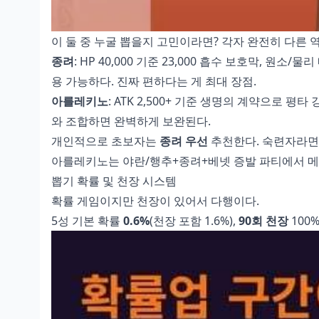
이 둘 중 누굴 뽑을지 고민이라면? 각자 완전히 다른
종려
: HP 40,000 기준 23,000 흡수 보호막, 원소
용 가능하다. 진짜 편하다는 게 최대 장점.
아를레키노
: ATK 2,500+ 기준 생명의 계약으로 평
와 조합하면 완벽하게 보완된다.
개인적으로 초보자는
종려 우선
추천한다. 숙련자라면 
아를레키노는 야란/행추+종려+베넷 증발 파티에서 
뽑기 확률 및 천장 시스템
확률 게임이지만 천장이 있어서 다행이다.
5성 기본 확률
0.6%
(천장 포함 1.6%),
90회 천장
100