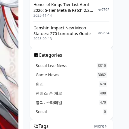
Honor of Kings Tier List April
9792
2026: S-Tier Meta & Patch 2.2
2025-11-14
Changes
Genshin Impact New Moon
9634
Statues: 270 Lunoculus Guide
2025-09-13
Categories
Social Live News
3310
Game News
3082
원신
670
젠레스 존 제로
408
붕괴: 스타레일
470
Social
0
Tags
More