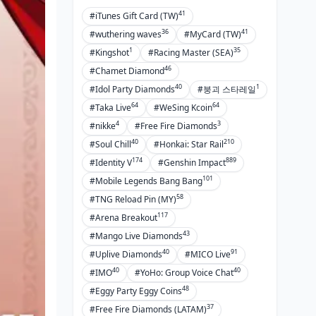
41
#iTunes Gift Card (TW)
36
41
#wuthering waves
#MyCard (TW)
1
35
#Kingshot
#Racing Master (SEA)
46
#Chamet Diamond
40
1
#Idol Party Diamonds
#붕괴 스타레일
64
64
#Taka Live
#WeSing Kcoin
4
3
#nikke
#Free Fire Diamonds
40
210
#Soul Chill
#Honkai: Star Rail
174
889
#Identity V
#Genshin Impact
101
#Mobile Legends Bang Bang
58
#TNG Reload Pin (MY)
117
#Arena Breakout
43
#Mango Live Diamonds
40
91
#Uplive Diamonds
#MICO Live
40
40
#IMO
#YoHo: Group Voice Chat
48
#Eggy Party Eggy Coins
37
#Free Fire Diamonds (LATAM)