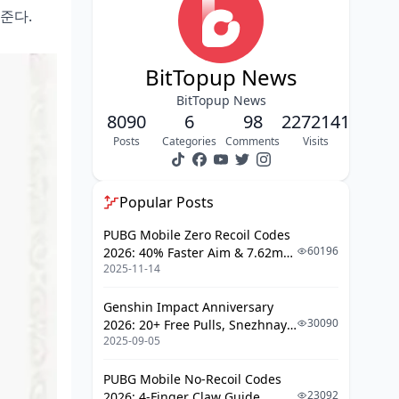
준다.
BitTopup News
BitTopup News
8090
6
98
2272141
Posts
Categories
Comments
Visits
Popular Posts
PUBG Mobile Zero Recoil Codes
60196
2026: 40% Faster Aim & 7.62mm
2025-11-14
Weapon Adjustments
Genshin Impact Anniversary
30090
2026: 20+ Free Pulls, Snezhnaya
2025-09-05
Roadmap & Complete Guide
Guide
PUBG Mobile No-Recoil Codes
23092
2026: 4-Finger Claw Guide