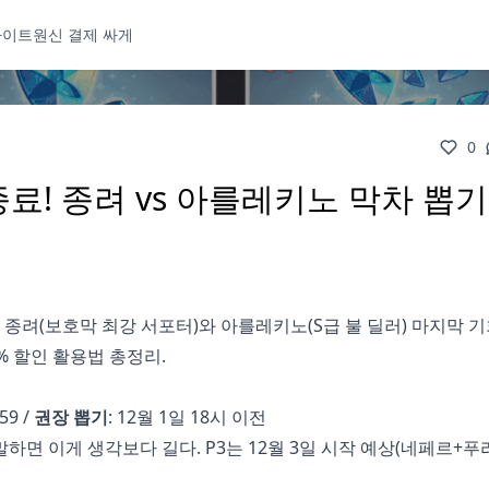
사이트
원신 결제 싸게
0
일 종료! 종려 vs 아를레키노 막차 뽑기
 종료. 종려(보호막 최강 서포터)와 아를레키노(S급 불 딜러) 마지막 기
0% 할인 활용법 총정리.
59 /
권장 뽑기
: 12월 1일 18시 이전
말하면 이게 생각보다 길다. P3는 12월 3일 시작 예상(네페르+푸