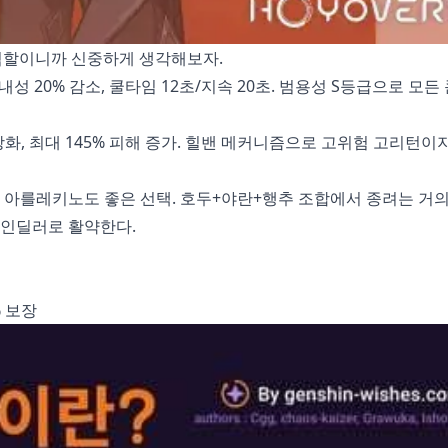
 역할이니까 신중하게 생각해보자.
/물리 내성 20% 감소, 쿨타임 12초/지속 20초. 범용성 S등급으로 모
타 강화, 최대 145% 피해 증가. 힐밴 메커니즘으로 고위험 고리턴이
아를레키노도 좋은 선택. 호두+야란+행추 조합에서 종려는 거의
메인딜러로 활약한다.
% 보장