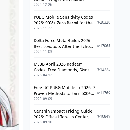
2025-12-26
PUBG Mobile Sensitivity Codes
20320
2026: 90%+ Zero Recoil for the
2025-11-22
V4.4 M416 & AUG Meta
Delta Force Meta Builds 2026:
17065
Best Loadouts After the Echo
2025-11-03
Season Update
MLBB April 2026 Redeem
12775
Codes: Free Diamonds, Skins &
2026-04-12
Starlight Rewards
Free UC PUBG Mobile in 2026: 7
11769
Proven Methods to Earn 500+
2025-09-09
UC (V4.3 & RPA18 Updates)
Genshin Impact Pricing Guide
10849
2026: Official Top-Up Center,
2025-09-10
Platform Differences, and
Smarter Spending