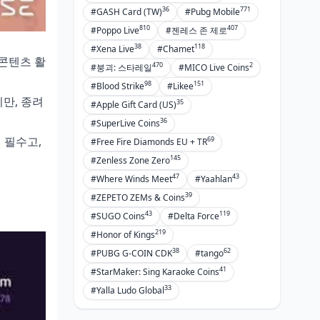
36
771
#GASH Card (TW)
#Pubg Mobile
810
407
#Poppo Live
#젠레스 존 제로
38
118
#Xena Live
#Chamet
든 콘텐츠 활
470
2
#붕괴: 스타레일
#MICO Live Coins
98
151
#Blood Strike
#Likee
지만, 종려
35
#Apple Gift Card (US)
36
#SuperLive Coins
 필수고,
69
#Free Fire Diamonds EU + TR
145
#Zenless Zone Zero
47
43
#Where Winds Meet
#Yaahlan
39
#ZEPETO ZEMs & Coins
43
119
#SUGO Coins
#Delta Force
219
#Honor of Kings
38
62
#PUBG G-COIN CDK
#tango
41
#StarMaker: Sing Karaoke Coins
33
#Yalla Ludo Global