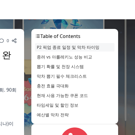
Table of Contents
0
P2 픽업 종료 일정 및 막차 타이밍
 완
종려 vs 아를레키노 성능 비교
뽑기 확률 및 천장 시스템
막차 뽑기 필수 체크리스트
충전 효율 극대화
회. 90회
현재 사용 가능한 쿠폰 코드
타임세일 및 할인 정보
예산별 막차 전략
리나)이
P3 및 향후 픽업 예상
FAQ