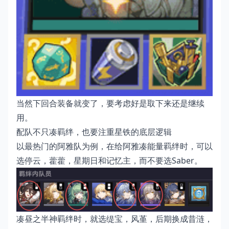
当然下回合装备就变了，要考虑好是取下来还是继续
用。
配队不只凑羁绊，也要注重星铁的底层逻辑
以最热门的阿雅队为例，在给阿雅凑能量羁绊时，可以
选停云，藿藿，星期日和记忆主，而不要选Saber。
凑昼之半神羁绊时，就选缇宝，风堇，后期换成昔涟，