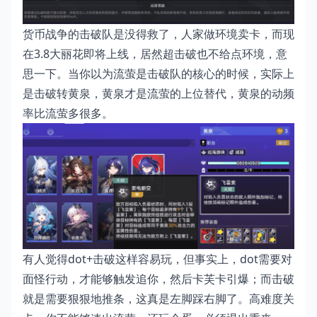
货币战争的击破队是没得救了，人家做环境卖卡，而现
在3.8大丽花即将上线，居然超击破也不给点环境，意
思一下。当你以为流萤是击破队的核心的时候，实际上
是击破转黄泉，黄泉才是流萤的上位替代，黄泉的动频
率比流萤多很多。
有人觉得dot+击破这样容易玩，但事实上，dot需要对
面怪行动，才能够触发追你，然后卡芙卡引爆；而击破
就是需要狠狠地推条，这真是左脚踩右脚了。高难度关