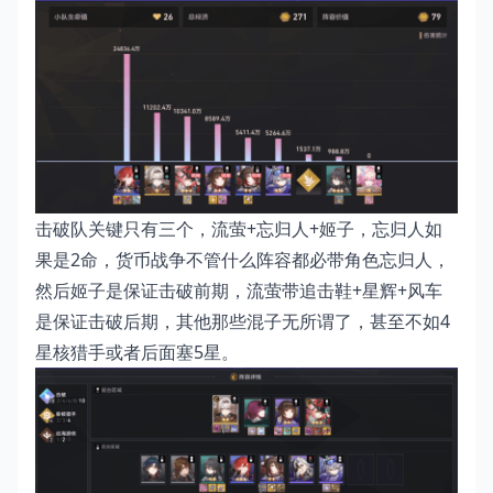
击破队关键只有三个，流萤+忘归人+姬子，忘归人如
果是2命，货币战争不管什么阵容都必带角色忘归人，
然后姬子是保证击破前期，流萤带追击鞋+星辉+风车
是保证击破后期，其他那些混子无所谓了，甚至不如4
星核猎手或者后面塞5星。