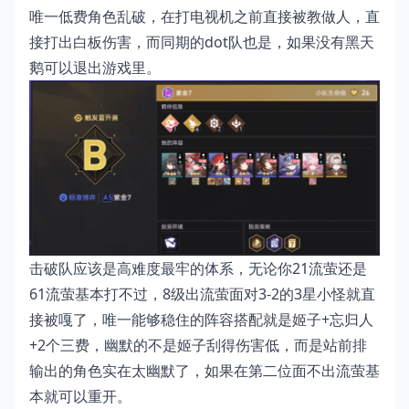
唯一低费角色乱破，在打电视机之前直接被教做人，直
接打出白板伤害，而同期的dot队也是，如果没有黑天
鹅可以退出游戏里。
击破队应该是高难度最牢的体系，无论你21流萤还是
61流萤基本打不过，8级出流萤面对3-2的3星小怪就直
接被嘎了，唯一能够稳住的阵容搭配就是姬子+忘归人
+2个三费，幽默的不是姬子刮得伤害低，而是站前排
输出的角色实在太幽默了，如果在第二位面不出流萤基
本就可以重开。