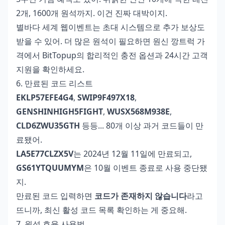
2개, 1600개 원석까지. 이건 진짜 대박이지.
별바다 세계 웹이벤트는 초대 시스템으로 추가 보상도
받을 수 있어. 더 많은 원석이 필요하면
원신 깡트럭 가
격
에서 BitTopup의 합리적인 충전 옵션과 24시간 고객
지원을 확인하세요.
6. 만료된 코드 리스트
EKLP57EFE4G4
,
SWIP9F497X18
,
GENSHINHIGH5FIGHT
,
WUSX568M938E
,
CLD6ZWU35GTH
등등... 80개 이상 과거 코드들이 만
료됐어.
LA5E77CLZX5V
는 2024년 12월 11일에 만료되고,
GS61YTQUUMYM
은 10월 이벤트 종료로 사용 중단됐
지.
만료된 코드 입력하면
코드가 존재하지 않습니다
라고
뜨니까, 최신 활성 코드 목록 확인하는 게 중요해.
7. 원석 효율 사용법