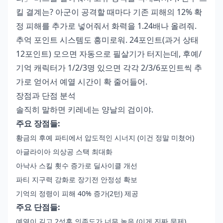
킬 결계는? 아군이 공격할 때마다 기존 피해의 12% 확
정 피해를 추가로 넣어줘서 화력을 1.24배나 올려줘.
추억 포인트 시스템도 흥미로워. 24포인트(과거 상태
12포인트) 모으면 자동으로 필살기가 터지는데, 후예/
기억 캐릭터가 1/2/3명 있으면 각각 2/3/6포인트씩 추
가로 얻어서 예열 시간이 확 줄어들어.
장점과 단점 분석
솔직히 말하면 키레네는 양날의 검이야.
주요 장점들:
황금의 후예 파티에서 압도적인 시너지 (이건 정말 미쳤어)
아글라이아 의상공 스택 최대화
아낙사 스킬 횟수 증가로 딜사이클 개선
파티 지구력 강화로 장기전 안정성 확보
기억의 정령이 피해 40% 증가(2턴) 제공
주요 단점들:
예열이 길고 2성혼 의존도가 너무 높음 (이게 진짜 문제)