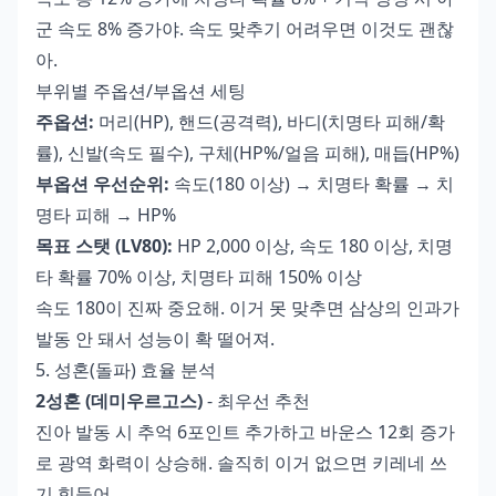
군 속도 8% 증가야. 속도 맞추기 어려우면 이것도 괜찮
아.
부위별 주옵션/부옵션 세팅
주옵션:
머리(HP), 핸드(공격력), 바디(치명타 피해/확
률), 신발(속도 필수), 구체(HP%/얼음 피해), 매듭(HP%)
부옵션 우선순위:
속도(180 이상) → 치명타 확률 → 치
명타 피해 → HP%
목표 스탯 (LV80):
HP 2,000 이상, 속도 180 이상, 치명
타 확률 70% 이상, 치명타 피해 150% 이상
속도 180이 진짜 중요해. 이거 못 맞추면 삼상의 인과가
발동 안 돼서 성능이 확 떨어져.
5. 성혼(돌파) 효율 분석
2성혼 (데미우르고스)
- 최우선 추천
진아 발동 시 추억 6포인트 추가하고 바운스 12회 증가
로 광역 화력이 상승해. 솔직히 이거 없으면 키레네 쓰
기 힘들어.