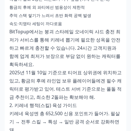
황금의 후예 외 파티에선 범용성이 제한적
추억 스택 쌓기가 느려서 초반 화력 공백 발생
속도·치명타 세팅이 까다로움
BitTopup에서는
붕괴 스타레일 오네이릭 샤드 충전 최
저가
서비스를 통해 키레네 뽑기에 필요한 성옥을 안전
하고 빠르게 충전할 수 있습니다. 24시간 고객지원과
함께 업계 최저가 보장으로 부담 없이 원하는 캐릭터를
획득하세요.
2025년 11월 10일 기준으로 티어표 상위권에 위치하고
있고, 황금의 후예 라인업 보유 플레이어들에겐 필수 캐
릭터로 평가받고 있어. 테스트 서버 기준으로는 풀돌 적
금 추천이고, 최소한 2돌파는 확보해야 해.
2. 키레네 행적(스킬) 육성 가이드
키레네 육성엔 총 652,500 신용 포인트가 들어가. 필살
기 → 전투 스킬 → 특성 → 일반 공격 순서로 강화하면
돼.