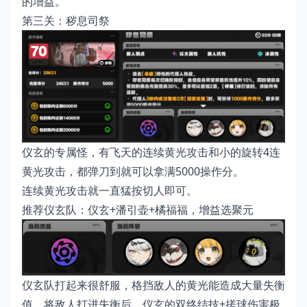
的增益。
第三关：秽息司祭
仪玄的专属怪，有飞天的连续黄光攻击和小的旋转4连
黄光攻击，都弹刀到就可以拿满5000操作分。
连续黄光攻击就一直猛按切人即可。
推荐仪玄队：仪玄+潘引壶+橘福福，增益选聚元
仪玄队打起来很舒服，格挡敌人的黄光能造成大量失衡
值，将敌人打进失衡后，仪玄的双终结技+搓球伤害极