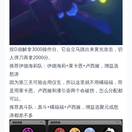
按D崩解拿3000操作分。它会立马跳出来黄光攻击，切
人弹刀再拿2000分。
推荐伊德海莉队：伊德海莉+莱卡恩+卢西娅，增益选
怒涛
因为第三关可能会用仪玄，所以这里就不用橘福福，而
是用莱卡恩。卢西娅和潘引壶两个命破拐，怎么分配都
可以。
推荐真斗队：真斗+橘福福+卢西娅，增益选聚元或怒
涛都差不多