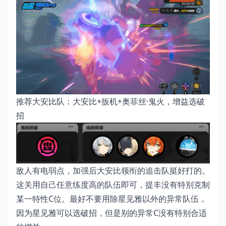
推荐大安比队：大安比+扳机+奥菲丝·鬼火，增益选破
招
敌人有电弱点，加强后大安比领衔的追击队挺好打的。
这关用自己任意练度高的队伍即可，提丰没有特别克制
某一特性C位。最好不要用除星见雅以外的异常队伍，
因为星见雅可以选破招，但是别的异常C没有特别合适