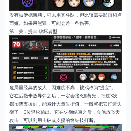
没有抽伊德海莉，可以用真斗队，但比较需要影画和卢
西娅。如果用熊猫，可能会差一些伤害。
第二关：提丰·破坏者型
危局里经典的敌人，因难度不高，被戏称为“提宝”。
它在后撤步放导弹之后，一定会接3连黄光，把这3次
都招架支援到，能累计大量失衡值，一般就把它打进失
衡了，C位轻松输出。它在失衡结束之后，会施放飞天
攻击，可以利用击破或支援的终结技打断。