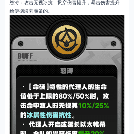
怒涛：攻击无视冰抗，贯穿伤害提升，暴击伤害提升，
给伊德海莉准备的。