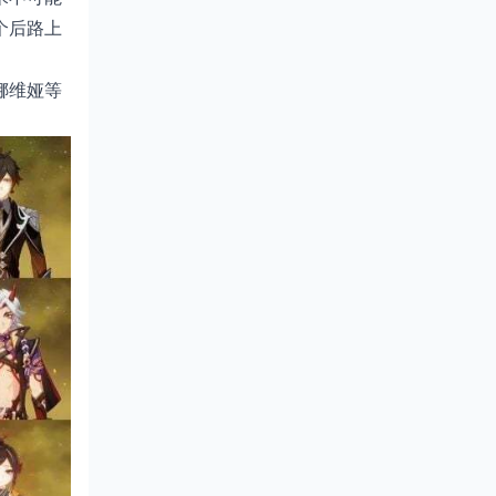
个后路上
娜维娅等