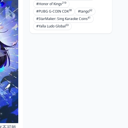
219
#Honor of Kings
38
62
#PUBG G-COIN CDK
#tango
41
#StarMaker: Sing Karaoke Coins
33
#Yalla Ludo Global
米不可能