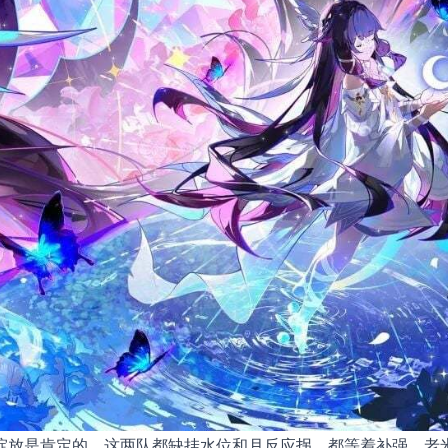
绽放是肯定的，这两队都缺挂水位和月反应拐，都等着补强，老