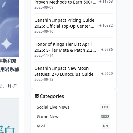
11763
Proven Methods to Earn 500+
2025-09-09
UC (V4.3 & RPA18 Updates)
Genshin Impact Pricing Guide
10832
2026: Official Top-Up Center,
2025-09-10
Platform Differences, and
Smarter Spending
Honor of Kings Tier List April
9786
2026: S-Tier Meta & Patch 2.2
2025-11-14
Changes
林斯和奈
Genshin Impact New Moon
通用岩系辅
9629
Statues: 270 Lunoculus Guide
2025-09-13
发、月扩
Categories
Social Live News
3310
Game News
3082
원신
670