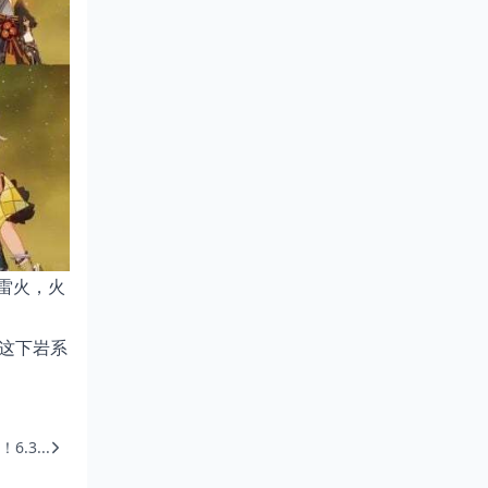
雷火，火
这下岩系
.3...