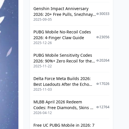
Genshin Impact Anniversary
30033
2026: 20+ Free Pulls, Snezhnaya
2025-09-05
Roadmap & Complete Guide
Guide
PUBG Mobile No-Recoil Codes
23056
2026: 4-Finger Claw Guide
2025-12-26
PUBG Mobile Sensitivity Codes
20264
2026: 90%+ Zero Recoil for the
2025-11-22
V4.4 M416 & AUG Meta
Delta Force Meta Builds 2026:
17026
Best Loadouts After the Echo
2025-11-03
Season Update
MLBB April 2026 Redeem
12764
Codes: Free Diamonds, Skins &
2026-04-12
Starlight Rewards
Free UC PUBG Mobile in 2026: 7