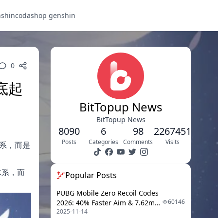
nshin
codashop genshin
0
底起
BitTopup News
BitTopup News
8090
6
98
2267451
Posts
Categories
Comments
Visits
系，而是
冰系，而
Popular Posts
PUBG Mobile Zero Recoil Codes
60146
2026: 40% Faster Aim & 7.62mm
2025-11-14
Weapon Adjustments