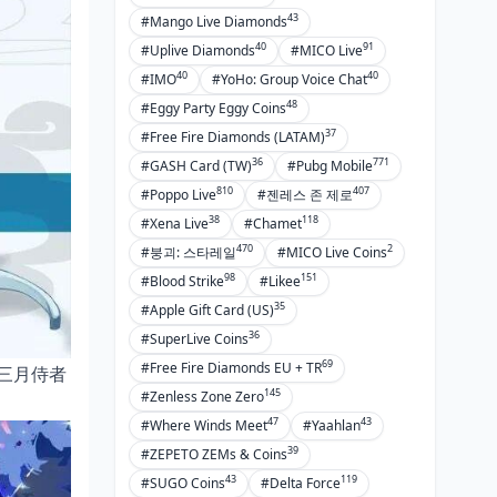
43
#Mango Live Diamonds
40
91
#Uplive Diamonds
#MICO Live
40
40
#IMO
#YoHo: Group Voice Chat
48
#Eggy Party Eggy Coins
37
#Free Fire Diamonds (LATAM)
36
771
#GASH Card (TW)
#Pubg Mobile
810
407
#Poppo Live
#젠레스 존 제로
38
118
#Xena Live
#Chamet
470
2
#붕괴: 스타레일
#MICO Live Coins
98
151
#Blood Strike
#Likee
35
#Apple Gift Card (US)
36
#SuperLive Coins
69
#Free Fire Diamonds EU + TR
三月侍者
145
#Zenless Zone Zero
47
43
#Where Winds Meet
#Yaahlan
39
#ZEPETO ZEMs & Coins
43
119
#SUGO Coins
#Delta Force