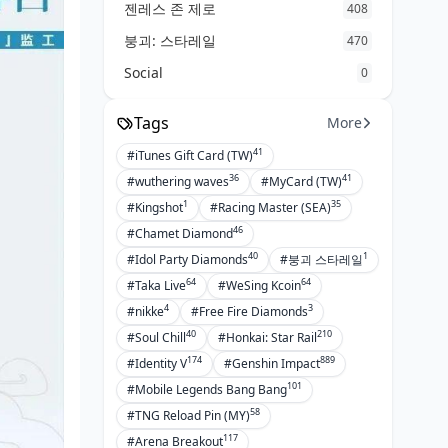
젠레스 존 제로
408
붕괴: 스타레일
470
Social
0
Tags
More
41
#iTunes Gift Card (TW)
36
41
#wuthering waves
#MyCard (TW)
1
35
#Kingshot
#Racing Master (SEA)
46
#Chamet Diamond
40
1
#Idol Party Diamonds
#붕괴 스타레일
64
64
#Taka Live
#WeSing Kcoin
4
3
#nikke
#Free Fire Diamonds
40
210
#Soul Chill
#Honkai: Star Rail
174
889
#Identity V
#Genshin Impact
101
#Mobile Legends Bang Bang
58
#TNG Reload Pin (MY)
117
#Arena Breakout