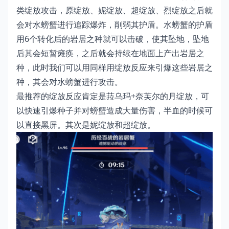
类绽放攻击，原绽放、妮绽放、超绽放、烈绽放之后就
会对水螃蟹进行追踪爆炸，削弱其护盾。水螃蟹的护盾
用6个转化后的岩居之种就可以击破，使其坠地，坠地
后其会短暂瘫痪，之后就会持续在地面上产出岩居之
种，此时我们可以用同样用绽放反应来引爆这些岩居之
种，其会对水螃蟹进行攻击。
最推荐的绽放反应肯定是菈乌玛+奈芙尔的月绽放，可
以快速引爆种子并对螃蟹造成大量伤害，半血的时候可
以直接黑屏。其次是妮绽放和超绽放。