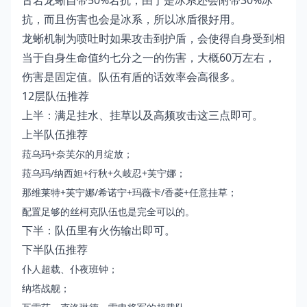
抗，而且伤害也会是冰系，所以冰盾很好用。
龙蜥机制为喷吐时如果攻击到护盾，会使得自身受到相
当于自身生命值约七分之一的伤害，大概60万左右，
伤害是固定值。队伍有盾的话效率会高很多。
12层队伍推荐
上半：满足挂水、挂草以及高频攻击这三点即可。
上半队伍推荐
菈乌玛+奈芙尔的月绽放；
菈乌玛/纳西妲+行秋+久岐忍+芙宁娜；
那维莱特+芙宁娜/希诺宁+玛薇卡/香菱+任意挂草；
配置足够的丝柯克队伍也是完全可以的。
下半：队伍里有火伤输出即可。
下半队伍推荐
仆人超载、仆夜班钟；
纳塔战舰；