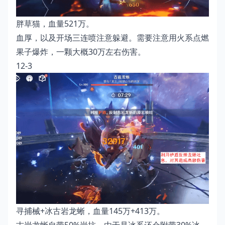
胖草猫，血量521万。
血厚，以及开场三连喷注意躲避。需要注意用火系点燃
果子爆炸，一颗大概30万左右伤害。
12-3
寻捕械+冰古岩龙蜥，血量145万+413万。
古岩龙蜥自带50%岩抗，由于是冰系还会附带30%冰