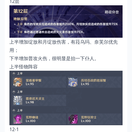
12层
上半增加绽放和月绽放伤害，有菈乌玛、奈芙尔优先
用；
下半增加普攻火伤，很明显是抬一下仆人。
上半怪物阵容
12-1