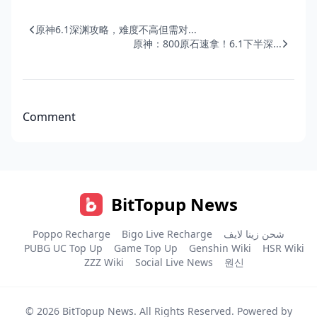
原神6.1深渊攻略，难度不高但需对...
原神：800原石速拿！6.1下半深...
Comment
BitTopup News
Poppo Recharge
Bigo Live Recharge
شحن زينا لايف
PUBG UC Top Up
Game Top Up
Genshin Wiki
HSR Wiki
ZZZ Wiki
Social Live News
원신
© 2026
BitTopup News
. All Rights Reserved. Powered by