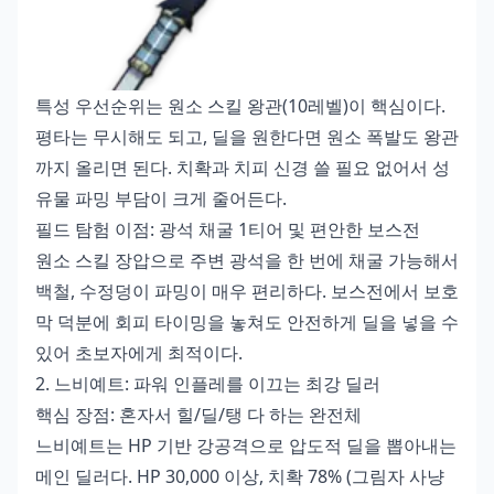
특성 우선순위는 원소 스킬 왕관(10레벨)이 핵심이다.
평타는 무시해도 되고, 딜을 원한다면 원소 폭발도 왕관
까지 올리면 된다. 치확과 치피 신경 쓸 필요 없어서 성
유물 파밍 부담이 크게 줄어든다.
필드 탐험 이점: 광석 채굴 1티어 및 편안한 보스전
원소 스킬 장압으로 주변 광석을 한 번에 채굴 가능해서
백철, 수정덩이 파밍이 매우 편리하다. 보스전에서 보호
막 덕분에 회피 타이밍을 놓쳐도 안전하게 딜을 넣을 수
있어 초보자에게 최적이다.
2. 느비예트: 파워 인플레를 이끄는 최강 딜러
핵심 장점: 혼자서 힐/딜/탱 다 하는 완전체
느비예트는 HP 기반 강공격으로 압도적 딜을 뽑아내는
메인 딜러다. HP 30,000 이상, 치확 78% (그림자 사냥