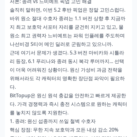
서론: 종려 vs 느비예트 픽업 고민 해결
솔직히 말하면, 이번 5.2 후반 픽업은 정말 고민스럽다.
바위 원소 절대 수호자 종려는 1.1 버전 상향 후 지금까
지 최고 보호막 서포터 자리를 굳건히 지키고 있고, 물
원소 최고 권력자 느비예트는 파워 인플레를 주도하며
나선비경 S티어 메인 딜러로 군림하고 있으니까.
근데 여기서 문제가 생겼다. 5.3 버전 마비카와 시틀라
리 등장, 6.1 푸리나와 종려 동시 복각 루머까지... 선택
이 더욱 어려워진 상황이다.
원신 가성비 과금
전략을
위해서라도 각 캐릭터의 명확한 장단점 파악이 필요하
다.
BitTopup은 원신 원석 충값을 안전하고 빠르게 제공한
다. 가격 경쟁력과 즉시 충전 시스템으로 원하는 캐릭터
를 놓치지 않도록 지원한다.
1. 종려: 원신 섭종까지 쓰일 철벽 수호자
핵심 장점: 무한 지속 보호막과 모든 내성 감소 20%