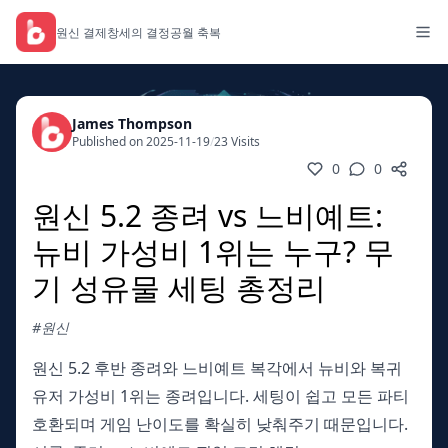
원신 결제
창세의 결정
공월 축복
James Thompson
Published on 2025-11-19
/
23 Visits
0
0
원신 5.2 종려 vs 느비예트:
뉴비 가성비 1위는 누구? 무
기 성유물 세팅 총정리
#원신
원신 5.2 후반 종려와 느비예트 복각에서 뉴비와 복귀
유저 가성비 1위는 종려입니다. 세팅이 쉽고 모든 파티
호환되며 게임 난이도를 확실히 낮춰주기 때문입니다.