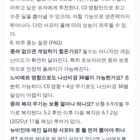
어하고 싶은 유저에게 추천한다. C0 명함만으로 최고
수준 딜을 뽑아낼 수 있으며, 자힐 기능으로 생존력까지
뛰어나다. 다만 서포터 풀에 따라 성능이 좌우될 수 있
다.
8. 자주 묻는 질문 (FAQ)
종려 없으면 게임하기 힘든가요?
필수는 아니지만 게임
난이도가 확연히 달라진다. 특히 초보자라면 종려 보호
막으로 안정적 플레이가 가능해진다.
느비예트 명함으로도 나선비경 36별이 가능한가요?
충
분히 가능하다. C0 명함 + 4성 무기로도 나선비경 36별
달성이 어렵지 않다.
종려 복각 주기는 보통 얼마나 되나요?
보통 6-9개월 주
기로 복각된다. 5.2 후반 이후 다음 복각은 6.1 2상
(2025년 11월 예상) 루머가 있다.
뉴비인데 메인 딜러랑 서포터 중 뭘 먼저 뽑아야 하나
요?
계정에 제대로 된 메인 딜러가 없다면 느비예트를,