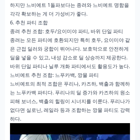
하지만 느비예트 1돌파보다는 종려와 느비예트 명함을
각각 확보하는 게 더 가성비가 좋다.
6. 추천 파티 조합
종려 추천 조합: 호두/요이미야 파티, 바위 단일 파티
종려는 모든 파티에 호환되지만 특히 호두, 요이미야 같
은 근접 딜러와 궁합이 뛰어나다. 보호막으로 안전하게
딜을 넣을 수 있고, 내성 감소로 딜 상승까지 제공한다.
바위 단일 파티나 닐루 개화 파티에서도 활용도가 높다.
느비예트 추천 조합: 느푸카백, 깡물 파티
느비예트의 최적 조합은 푸리나, 카즈하, 백출과 함께하
는 느푸카백 파티다. 푸리나의 딜 증가와 카즈하의 원소
피해 보너스, 백출의 힐링이 시너지를 이룬다. 푸리나가
없다면 실로닌, 레일라 등과 조합하는 깡물 파티도 강력
하다.