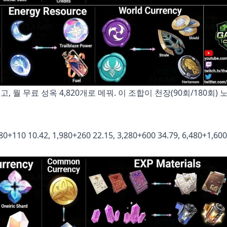
, 월 무료 성옥 4,820개로 메꿔. 이 조합이 천장(90회/180회) 
110 10.42, 1,980+260 22.15, 3,280+600 34.79, 6,480+1,600