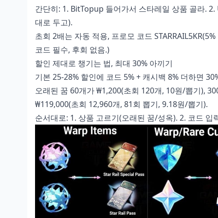
간단히: 1. BitTopup 들어가서 스타레일 상품 골라. 
대로 두고).
초회 2배는 자동 적용, 프로모 코드 STARRAIL5KR(5%
코드 필수, 후회 없음.)
할인 제대로 챙기는 법, 최대 30% 아끼기
기본 25-28% 할인에 코드 5% + 캐시백 8% 더하면 30
오래된 꿈 60개가 ₩1,200(초회 120개, 10원/뽑기), 300
₩119,000(초회 12,960개, 81회 뽑기, 9.18원/뽑기).
순서대로: 1. 상품 고르기(오래된 꿈/성옥). 2. 코드 입력(