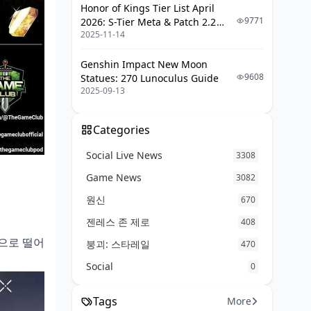
Honor of Kings Tier List April
9771
2026: S-Tier Meta & Patch 2.2
2025-11-14
Changes
Genshin Impact New Moon
9608
Statues: 270 Lunoculus Guide
2025-09-13
Categories
Social Live News
3308
Game News
3082
원신
670
젠레스 존 제로
408
2원으로 떨어
붕괴: 스타레일
470
Social
0
Tags
More