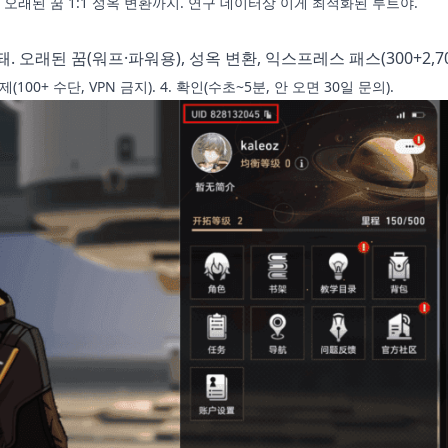
 오래된 꿈 1:1 성옥 변환까지. 연구 데이터상 이게 최적화된 루트야.
 돼. 오래된 꿈(워프·파워용), 성옥 변환, 익스프레스 패스(300+2,70
(100+ 수단, VPN 금지). 4. 확인(수초~5분, 안 오면 30일 문의).