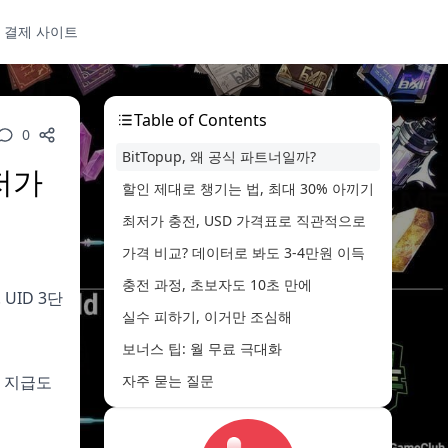
 결제 사이트
Table of Contents
0
BitTopup, 왜 공식 파트너일까?
저가
할인 제대로 챙기는 법, 최대 30% 아끼기
최저가 충전, USD 가격표로 직관적으로
가격 비교? 데이터로 봐도 3-4만원 이득
충전 과정, 초보자도 10초 만에
 UID 3단
실수 피하기, 이거만 조심해
보너스 팁: 월 무료 극대화
, 지급도
자주 묻는 질문