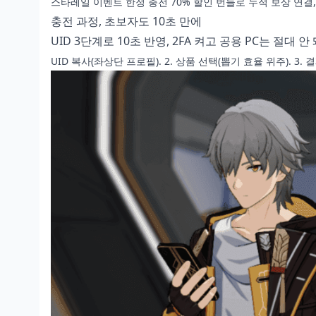
스타레일 이벤트 한정 충전
70% 할인 번들로 누적 보상 연결,
충전 과정, 초보자도 10초 만에
UID 3단계로 10초 반영, 2FA 켜고 공용 PC는 절대 안
UID 복사(좌상단 프로필). 2. 상품 선택(뽑기 효율 위주). 3. 결제