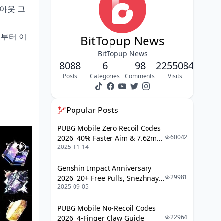
그아웃 그
충전부터 이
BitTopup News
BitTopup News
8088
6
98
2255084
Posts
Categories
Comments
Visits
Popular Posts
PUBG Mobile Zero Recoil Codes
60042
2026: 40% Faster Aim & 7.62mm
2025-11-14
Weapon Adjustments
Genshin Impact Anniversary
29981
2026: 20+ Free Pulls, Snezhnaya
2025-09-05
Roadmap & Complete Guide
Guide
PUBG Mobile No-Recoil Codes
22964
2026: 4-Finger Claw Guide