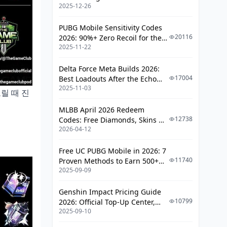
2025-12-26
PUBG Mobile Sensitivity Codes
20116
2026: 90%+ Zero Recoil for the
2025-11-22
V4.4 M416 & AUG Meta
Delta Force Meta Builds 2026:
17004
Best Loadouts After the Echo
2025-11-03
Season Update
노릴 때 진
MLBB April 2026 Redeem
12738
Codes: Free Diamonds, Skins &
2026-04-12
Starlight Rewards
Free UC PUBG Mobile in 2026: 7
11740
Proven Methods to Earn 500+
2025-09-09
UC (V4.3 & RPA18 Updates)
Genshin Impact Pricing Guide
10799
2026: Official Top-Up Center,
2025-09-10
Platform Differences, and
Smarter Spending