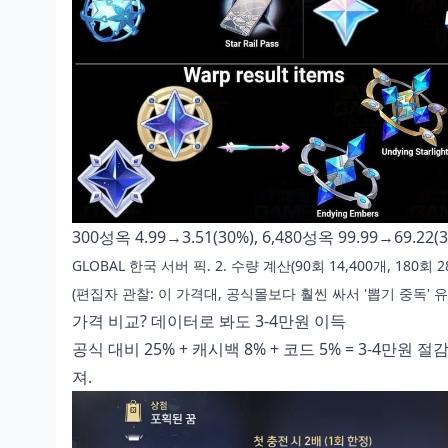
300성옥 4.99→3.51(30%), 6,480성옥 99.99→69.2
GLOBAL 한국 서버 픽. 2. 수량 계산(90회 14,400개, 180회 
(편집자 관찰: 이 가격대, 공식몰보다 훨씬 싸서 '뽑기 중독' 
가격 비교? 데이터로 봐도 3-4만원 이득
공식 대비 25% + 캐시백 8% + 코드 5% = 3-4만원 
져.