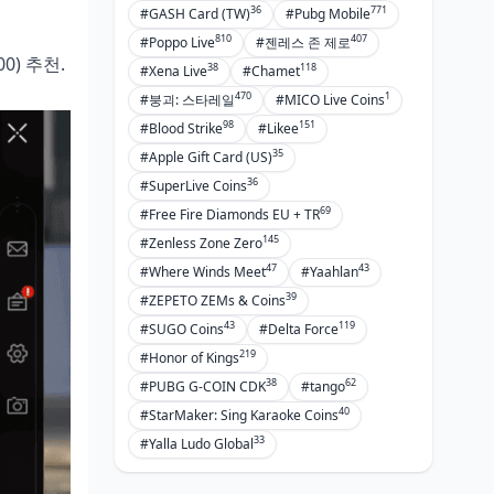
36
771
#GASH Card (TW)
#Pubg Mobile
810
407
#Poppo Live
#젠레스 존 제로
0) 추천.
38
118
#Xena Live
#Chamet
470
1
#붕괴: 스타레일
#MICO Live Coins
98
151
#Blood Strike
#Likee
35
#Apple Gift Card (US)
36
#SuperLive Coins
69
#Free Fire Diamonds EU + TR
145
#Zenless Zone Zero
47
43
#Where Winds Meet
#Yaahlan
39
#ZEPETO ZEMs & Coins
43
119
#SUGO Coins
#Delta Force
219
#Honor of Kings
38
62
#PUBG G-COIN CDK
#tango
40
#StarMaker: Sing Karaoke Coins
33
#Yalla Ludo Global