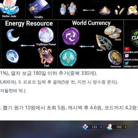
2(31%), 열차 보급 180일 이하 추가(중복 330개).
28,800개). 3. 프로모 입력 후 결제(5분 컷, 지연 시 영수증 문의).
유저들한테 딱.)
절감. 뽑기 원가 10원에서 초회 5원, 캐시백 후 4.6원, 코드까지 4.