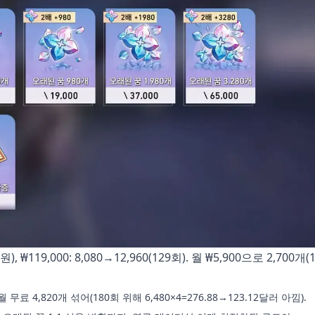
.7원), ₩119,000: 8,080→12,960(129회). 월 ₩5,900으로 2,700개(
 월 무료 4,820개 섞어(180회 위해 6,480×4=276.88→123.12달러 아낌).