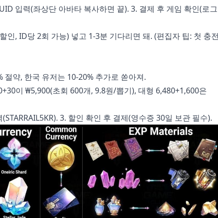
2. UID 입력(좌상단 아바타 복사하면 끝). 3. 결제 후 게임 확인(로
 할인, ID당 2회 가능) 넣고 1-3분 기다리면 돼. (편집자 팁: 첫 
% 절약, 한국 유저는 10-20% 추가로 쏟아져.
+30이 ₩5,900(초회 600개, 9.8원/뽑기), 대형 6,480+1,600은
STARRAIL5KR). 3. 할인 확인 후 결제(영수증 30일 보관 필수).