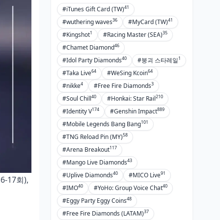
41
#iTunes Gift Card (TW)
36
41
#wuthering waves
#MyCard (TW)
1
35
#Kingshot
#Racing Master (SEA)
46
#Chamet Diamond
40
1
#Idol Party Diamonds
#붕괴 스타레일
64
64
#Taka Live
#WeSing Kcoin
4
3
#nikke
#Free Fire Diamonds
40
210
#Soul Chill
#Honkai: Star Rail
174
889
#Identity V
#Genshin Impact
101
#Mobile Legends Bang Bang
58
#TNG Reload Pin (MY)
117
#Arena Breakout
43
#Mango Live Diamonds
40
91
#Uplive Diamonds
#MICO Live
16-17회),
40
40
#IMO
#YoHo: Group Voice Chat
48
#Eggy Party Eggy Coins
37
#Free Fire Diamonds (LATAM)