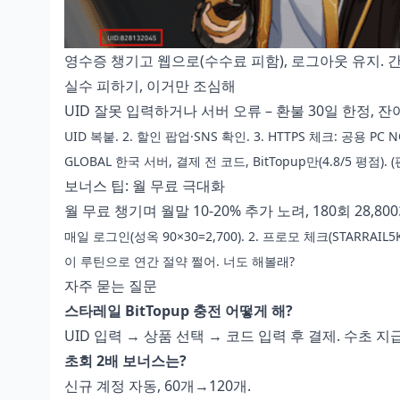
영수증 챙기고 웹으로(수수료 피함), 로그아웃 유지. 
실수 피하기, 이거만 조심해
UID 잘못 입력하거나 서버 오류 – 환불 30일 한정, 잔여
UID 복붙. 2. 할인 팝업·SNS 확인. 3. HTTPS 체크: 공용 PC 
GLOBAL 한국 서버, 결제 전 코드, BitTopup만(4.8/5 평점).
보너스 팁: 월 무료 극대화
월 무료 챙기며 월말 10-20% 추가 노려, 180회 28,8
매일 로그인(성옥 90×30=2,700). 2. 프로모 체크(STARRAIL5K
이 루틴으로 연간 절약 쩔어. 너도 해볼래?
자주 묻는 질문
스타레일 BitTopup 충전 어떻게 해?
UID 입력 → 상품 선택 → 코드 입력 후 결제. 수초 지급
초회 2배 보너스는?
신규 계정 자동, 60개→120개.