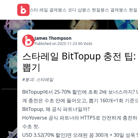
스타 레일 결제
붕스 코다 샵
붕스 현질
붕스 결제
붕스 현질
James Thompson
Published on 2025-11-23
/
60 Visits
스타레일 BitTopup 충전 
뽑기
#붕괴: 스타레일
BitTopup에서 25-70% 할인에 초회 2배 보너스까지? US
계 충전은 수초 만에 들어오고, 뽑기 160개=1회 기준으
BitTopup, 왜 공식 파트너일까?
HoYoverse 공식 파트너라 HTTPS로 안전하게 충전하
수초 컷.
USD 3.52(70% 할인)면 오래된 꿈 300개 + 30일 성옥 