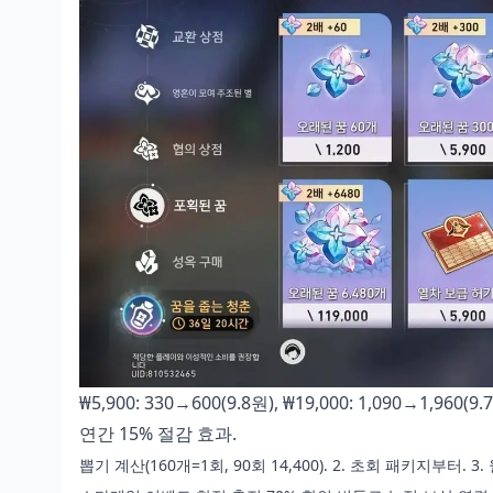
₩5,900: 330→600(9.8원), ₩19,000: 1,090→1,960(9
연간 15% 절감 효과.
뽑기 계산(160개=1회, 90회 14,400). 2. 초회 패키지부터. 3.