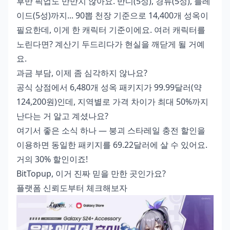
후반 픽업도 만만치 않아요. 반디(5성), 경류(5성), 블레
이드(5성)까지... 90뽑 천장 기준으로 14,400개 성옥이
필요한데, 이게 한 캐릭터 기준이에요. 여러 캐릭터를
노린다면? 계산기 두드리다가 현실을 깨닫게 될 거예
요.
과금 부담, 이제 좀 심각하지 않나요?
공식 상점에서 6,480개 성옥 패키지가 99.99달러(약
124,200원)인데, 지역별로 가격 차이가 최대 50%까지
난다는 거 알고 계셨나요?
여기서 좋은 소식 하나 —
붕괴 스타레일 충전 할인
을
이용하면 동일한 패키지를 69.22달러에 살 수 있어요.
거의 30% 할인이죠!
BitTopup, 이거 진짜 믿을 만한 곳인가요?
플랫폼 신뢰도부터 체크해보자