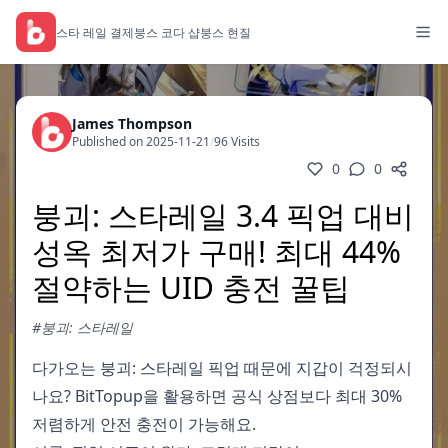
스타 레일 결제
붕스 코다 샵
붕스 현질
James Thompson
Published on 2025-11-21
/
96 Visits
0
0
붕괴: 스타레일 3.4 픽업 대비
성옥 최저가 구매! 최대 44%
절약하는 UID 충전 꿀팁
#붕괴: 스타레일
다가오는 붕괴: 스타레일 픽업 때문에 지갑이 걱정되시
나요? BitTopup을 활용하면 공식 상점보다 최대 30%
저렴하게 안전 충전이 가능해요.