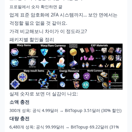
프로필에서 숫자 확인하면 끝
업계 표준 암호화에 2FA 시스템까지... 보안 면에서는
걱정할 필요 없을 것 같아요.
가격 비교해보니 차이가 이 정도라고?
패키지별 할인율 정리
실제 숫자로 보면 더 실감이 나요:
소액 충전
300개 성옥: 공식 4.99달러 → BitTopup 3.51달러 (30% 할인)
대량 충전
6,480개 성옥: 공식 99.99달러 → BitTopup 69.22달러 (31%