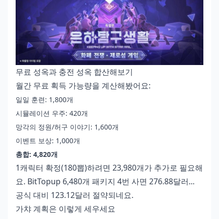
무료 성옥과 충전 성옥 합산해보기
월간 무료 획득 가능량을 계산해봤어요:
일일 훈련: 1,800개
시뮬레이션 우주: 420개
망각의 정원/허구 이야기: 1,600개
이벤트 보상: 1,000개
총합: 4,820개
1캐릭터 확정(180뽑)하려면 23,980개가 추가로 필요해
요. BitTopup 6,480개 패키지 4번 사면 276.88달러...
공식 대비 123.12달러 절약되네요.
가챠 계획은 이렇게 세우세요