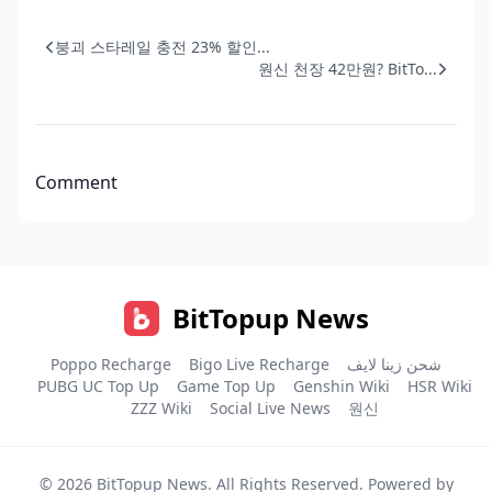
붕괴 스타레일 충전 23% 할인...
원신 천장 42만원? BitTo...
Comment
BitTopup News
Poppo Recharge
Bigo Live Recharge
شحن زينا لايف
PUBG UC Top Up
Game Top Up
Genshin Wiki
HSR Wiki
ZZZ Wiki
Social Live News
원신
© 2026
BitTopup News
. All Rights Reserved. Powered by