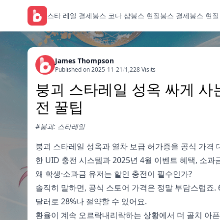
스타 레일 결제
붕스 코다 샵
붕스 현질
붕스 결제
붕스 현질
James Thompson
Published on 2025-11-21
/
1,228 Visits
붕괴 스타레일 성옥 싸게 사는 법
전 꿀팁
#붕괴: 스타레일
붕괴 스타레일 성옥과 열차 보급 허가증을 공식 가격 대
한 UID 충전 시스템과 2025년 4월 이벤트 혜택, 
왜 학생·소과금 유저는 할인 충전이 필수인가?
솔직히 말하면, 공식 스토어 가격은 정말 부담스럽죠. 6,48
달러로 28%나 절약할 수 있어요.
환율이 계속 오르락내리락하는 상황에서 더 골치 아픈 건