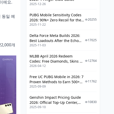
약이에요.
2025-12-26
PUBG Mobile Sensitivity Codes
 동일 예
20255
2026: 90%+ Zero Recoil for the
2025-11-22
V4.4 M416 & AUG Meta
Delta Force Meta Builds 2026:
17025
Best Loadouts After the Echo
2,000개
2025-11-03
Season Update
MLBB April 2026 Redeem
12764
Codes: Free Diamonds, Skins &
2026-04-12
Starlight Rewards
Free UC PUBG Mobile in 2026: 7
11762
Proven Methods to Earn 500+
2025-09-09
UC (V4.3 & RPA18 Updates)
Genshin Impact Pricing Guide
10830
2026: Official Top-Up Center,
2025-09-10
Platform Differences, and
Smarter Spending