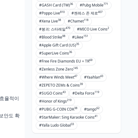
36
771
#GASH Card (TW)
#Pubg Mobile
810
407
#Poppo Live
#젠레스 존 제로
38
118
#Xena Live
#Chamet
470
2
#붕괴: 스타레일
#MICO Live Coins
98
151
#Blood Strike
#Likee
35
#Apple Gift Card (US)
36
#SuperLive Coins
69
#Free Fire Diamonds EU + TR
145
#Zenless Zone Zero
47
43
#Where Winds Meet
#Yaahlan
39
#ZEPETO ZEMs & Coins
43
119
#SUGO Coins
#Delta Force
장 효율적이
219
#Honor of Kings
38
62
#PUBG G-COIN CDK
#tango
 보안도 확
41
#StarMaker: Sing Karaoke Coins
33
#Yalla Ludo Global