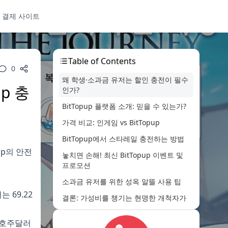
 결제 사이트
Table of Contents
0
왜 학생·소과금 유저는 할인 충전이 필수
p 충
인가?
BitTopup 플랫폼 소개: 믿을 수 있는가?
가격 비교: 인게임 vs BitTopup
BitTopup에서 스타레일 충전하는 방법
up의 안전
놓치면 손해! 최신 BitTopup 이벤트 및
프로모션
소과금 유저를 위한 성옥 알뜰 사용 팁
 69.22
결론: 가성비를 챙기는 현명한 개척자가
되자
9호주달러
자주 묻는 질문 (FAQ)