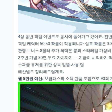
4성 동반 픽업 이벤트도 동시에 돌아가고 있어요. 전반주
픽업 캐릭터 50:50 확률이 적용되니까 실효 확률은 3.
환영 보너스 8달러 추가 혜택은
붕괴 스타레일 가성비
2주년 기념 30연 무료 가챠까지 — 지금이 시작하기 
소과금 유저를 위한 성옥 알뜰 사용 팁
예산별로 정리해드릴게요.
월 5만원 예산:
보급패스와 소액 단품 조합으로 90회 