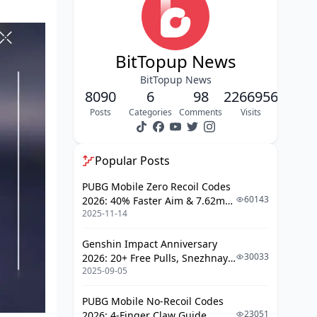
BitTopup News
BitTopup News
8090
6
98
2266956
Posts
Categories
Comments
Visits
Popular Posts
PUBG Mobile Zero Recoil Codes
60143
2026: 40% Faster Aim & 7.62mm
2025-11-14
Weapon Adjustments
Genshin Impact Anniversary
30033
2026: 20+ Free Pulls, Snezhnaya
2025-09-05
Roadmap & Complete Guide
Guide
PUBG Mobile No-Recoil Codes
23051
2026: 4-Finger Claw Guide