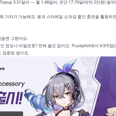
opup 3.51달러 — 월 1.48달러, 연간 17.76달러(약 2만원) 절
0회 가챠가 가능해요.
붕괴 스타레일 소과금 할인 충전
을 활용하면
처음엔 그랬어요.
정보나 비밀번호? 전혀 필요 없어요. Trustpilot에서 4.9/5점(2
정도 검증된 셈이죠.