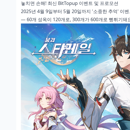
놓치면 손해! 최신 BitTopup 이벤트 및 프로모션
2025년 4월 9일부터 5월 20일까지 '소중한 추억'
— 60개 성옥이 120개로, 300개가 600개로 뻥튀기돼요