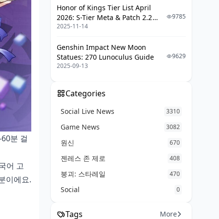
Honor of Kings Tier List April
9785
2026: S-Tier Meta & Patch 2.2
2025-11-14
Changes
Genshin Impact New Moon
9629
Statues: 270 Lunoculus Guide
2025-09-13
Categories
Social Live News
3310
Game News
3082
60분 걸
원신
670
젠레스 존 제로
408
한국어 고
붕괴: 스타레일
470
부분이에요.
Social
0
Tags
More