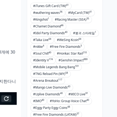
41
#iTunes Gift Card (TW)
36
41
#wuthering waves
#MyCard (TW)
1
35
#Kingshot
#Racing Master (SEA)
46
#Chamet Diamond
40
1
#Idol Party Diamonds
#붕괴 스타레일
64
64
#Taka Live
#WeSing Kcoin
4
3
#nikke
#Free Fire Diamonds
0개에 30
40
210
#Soul Chill
#Honkai: Star Rail
174
889
#Identity V
#Genshin Impact
101
#Mobile Legends Bang Bang
58
#TNG Reload Pin (MY)
117
#Arena Breakout
 차지한다니
43
#Mango Live Diamonds
40
91
#Uplive Diamonds
#MICO Live
40
40
#IMO
#YoHo: Group Voice Chat
48
#Eggy Party Eggy Coins
37
#Free Fire Diamonds (LATAM)