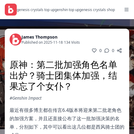
genesis crystals top up
genshin top up
genesis crystals shop
James Thompson
Published on 2025-11-18
/
134 Visits
0
0
原神：第二批加强角色名单
出炉？骑士团集体加强，结
果忘了个女仆？
#Genshin Impact
最近有很多博主都在传言6.4版本将迎来第二批老角色
的加强方案，并且还直接公布了这一批加强决策的名
单，分别如下，其中可以看出这几位都是西风骑士团的